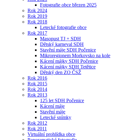
Fotografie obce březen 2025
Rok 2024
Rok 2019
Rok 2018
Letecké fotografie obce
Rok 2017
Masopust TJ + SDH
Dětský karneval SDH
Stavění máje SDH Počenice
Mikroregionem Morkovsko na kole
Kácení májky SDH Počenice
Kácení májky SDH Tetětice
Dětský den ZO ČSŽ
Rok 2016
Rok 2015
Rok 2014
Rok 2013
125 let SDH Počenice
Kácení máje
Stavění máje
Letecké snímky
Rok 2012
Rok 2011
Virtuální prohlídka obce
Panoramatické fotografie