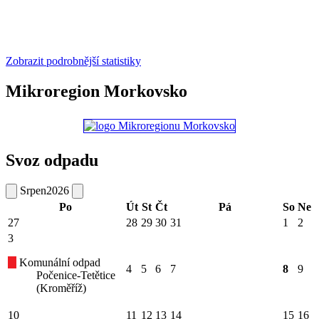
Zobrazit podrobnější statistiky
Mikroregion Morkovsko
Svoz odpadu
Srpen
2026
Po
Út
St
Čt
Pá
So
Ne
27
28
29
30
31
1
2
3
Komunální odpad
4
5
6
7
8
9
Počenice-Tetětice
(Kroměříž)
10
11
12
13
14
15
16