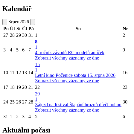
Kalendář
Srpen
2026
Po
Út
St
Čt
Pá
So
Ne
27
28
29
30
31
1
2
8
1
3
4
5
6
7
9
4. ročník závodů RC modelů autíček
Zobrazit všechny záznamy ze dne
15
1
10
11
12
13
14
16
Letní kino Počenice sobota 15. srpna 2026
Zobrazit všechny záznamy ze dne
17
18
19
20
21
22
23
29
1
24
25
26
27
28
30
Zájezd na festival Šlapání hroznů dívčí nohou
Zobrazit všechny záznamy ze dne
31
1
2
3
4
5
6
Aktuální počasí