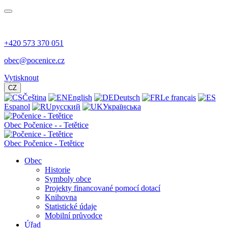
+420 573 370 051
obec@pocenice.cz
Vytisknout
CZ
Čeština
English
Deutsch
Le français
Espanol
русский
Українська
Obec
Počenice -
- Tetětice
Obec Počenice - Tetětice
Obec
Historie
Symboly obce
Projekty financované pomocí dotací
Knihovna
Statistické údaje
Mobilní průvodce
Úřad