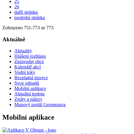
25
26
další stránka
poslední stránka
Zobrazeno
751
-
773
ze 773
Aktuálně
Aktuality
Hlášení rozhlasu
Zpravodaj obce
Kalendář akcí
Vodní toky
Bezplatná inzerce
Svoz odpadů
Mobilní aplikace
Aktuální teplota
Ztráty a nálezy
Mapový portál Geomorava
Mobilní aplikace