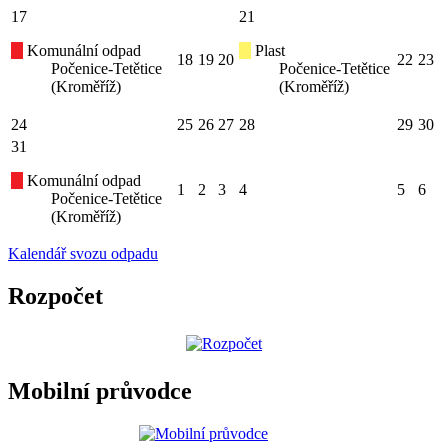
17
21
Komunální odpad
Plast
18
19
20
22
23
Počenice-Tetětice
Počenice-Tetětice
(Kroměříž)
(Kroměříž)
24
25
26
27
28
29
30
31
Komunální odpad
1
2
3
4
5
6
Počenice-Tetětice
(Kroměříž)
Kalendář svozu odpadu
Rozpočet
Mobilní průvodce