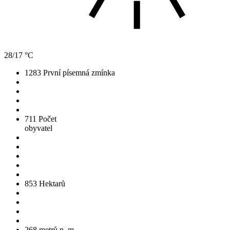
28/17 °C
1283
První písemná zmínka
711
Počet
obyvatel
853
Hektarů
268
metrů n. m.