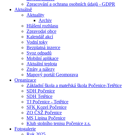
Zpracování a ochrana osobních údajů - GDPR
Aktuálně
Aktuality
Archiv
Hlášení rozhlasu
Zpravodaj obce
Kalendář akcí
Vodní toky
Bezplatná inzerce
Svoz odpadů
Mobilní aplikace
Aktuální teplota
Ztráty a nálezy
Mapový portál Geomorava
Organizace
Základní škola a mateřská škola Počenice-Tetětice
SDH Počenice
SDH Tetětice
TJ Počenice - Tetětice
SFK Kozel Počenice
ZO ČSŽ Počenice
MS Lipina Počenice
Klub stolního tenisu Počenice z.s.
Fotogalerie
Rok 2025