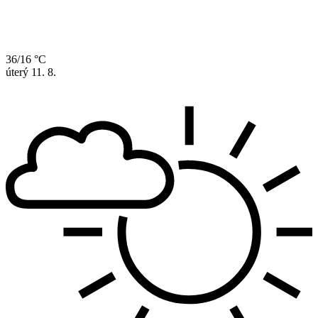
36/16 °C
úterý
11. 8.