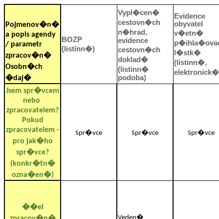
Vypl�cen�
Evidence
cestovn�ch
obyvatel
Pojmenov�n�
n�hrad,
v�etn�
a popis agendy
BOZP
evidence
p�ihla�ov
/ parametr
(listinn�)
cestovn�ch
l�stk�
zpracov�n�
doklad�
(listinn�,
Osobn�ch
(listinn�
elektronick�
podoba)
�daj�
Jsem spr�vcem
nebo
zpracovatelem?
Pokud
zpracovatelem -
Spr�vce
Spr�vce
Spr�vce
pro jak�ho
spr�vce?
(konkr�tn�
ozna�en�)
��el
Veden�
zpracov�n�