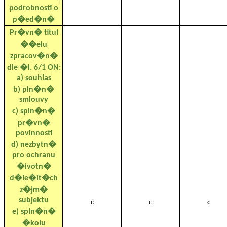
podrobnosti o
p�ed�n�
Pr�vn� titul
��elu
zpracov�n�
dle �l. 6/1 ON:
a) souhlas
b) pln�n�
smlouvy
c) spln�n�
pr�vn�
povinnosti
d) nezbytn�
pro ochranu
�ivotn�
d�le�it�ch
z�jm�
subjektu
c
c
c
e) spln�n�
�kolu