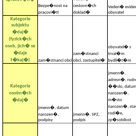
Bezpe�nost na
cestovn�ch
Veden� evide
pracovi�ti
doklad�
obyvatel
Kategorie
subjektu
�daj�
(fyzick�ch
osob, jich� se
obyvatel� s
�daje
zam�stnanci
trval�m
t�kaj�)
zam�stnanci obci
obci, zastupitel�
bydli�t�m
jmenn�,
adresn�, rod
Kategorie
��slo, datu
osobn�ch
narozen�,
�daj�
m�sto
narozen�, sta
jmenn�, datum
rodi�e,
narozen�,
jmenn�, SPZ,
podpisy
podpis
zp�sobilost