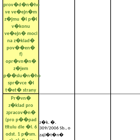
prov�d�n�ho
ve ve�ejn�m
z�jmu �i p�i
v�konu
ve�ejn� moci
na z�klad�
pov��en�
f)
opr�vn�n�
z�jem
p��slu�n�ho
spr�vce �i
t�et� strany
Pr�vn�
z�klad pro
zpracov�n�
(pro p��pad
z�k. �.
titulu dle �l. 6
309/2006 Sb., o
odst. 1 p�sm.
zaji�t�n�