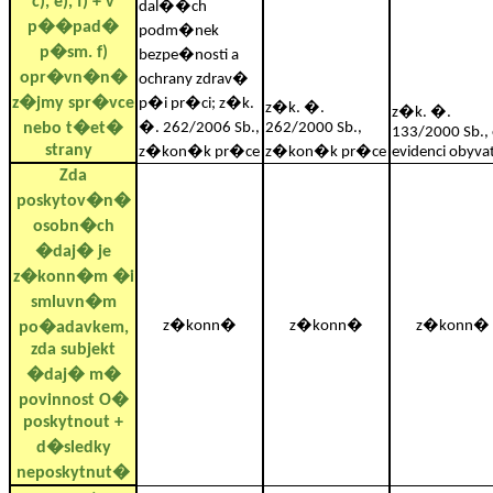
c), e), f) + v
dal��ch
p��pad�
podm�nek
p�sm. f)
bezpe�nosti a
opr�vn�n�
ochrany zdrav�
z�jmy spr�vce
p�i pr�ci; z�k.
z�k. �.
z�k. �.
nebo t�et�
�. 262/2006 Sb.,
262/2000 Sb.,
133/2000 Sb.,
strany
z�kon�k pr�ce
z�kon�k pr�ce
evidenci obyvat
Zda
poskytov�n�
osobn�ch
�daj� je
z�konn�m �i
smluvn�m
z�konn�
z�konn�
z�konn�
po�adavkem,
zda subjekt
�daj� m�
povinnost O�
poskytnout +
d�sledky
neposkytnut�