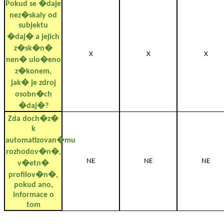
Pokud se �daje
nez�skaly od
subjektu
�daj� a jejich
z�sk�n�
X
X
X
nen� ulo�eno
z�konem,
jak� je zdroj
osobn�ch
�daj�?
Zda doch�z�
k
automatizovan�mu
rozhodov�n�,
NE
NE
NE
v�etn�
profilov�n�,
pokud ano,
informace o
tom