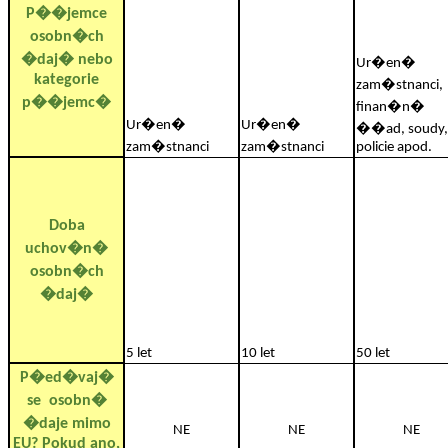
P��jemce
osobn�ch
�daj� nebo
Ur�en�
kategorie
zam�stnanci,
p��jemc�
finan�n�
Ur�en�
Ur�en�
��ad, soudy,
zam�stnanci
zam�stnanci
policie apod.
Doba
uchov�n�
osobn�ch
�daj�
5 let
10 let
50 let
P�ed�vaj�
se
osobn�
�daje mimo
NE
NE
NE
EU? Pokud ano,