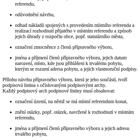
referendu,
odůvodnění návrhu,
odhad nákladů spojených s provedením místního referenda a
realizací rozhodnutí přijatého v místním referendu a způsob
jejich úhrady z rozpočtu obce, popř. statutárního města,
označení zmocněnce z členů přípravného výboru,
jména a příjmení členů přípravného výboru, jejich datum
narození, místo, kde jsou přihlášeni k trvalému pobytu,
kterým se rozumí adresa pobytu, a jejich vlastnoruční podpisy.
Přílohu návrhu přípravného výboru, která je jeho součástí, tvoří
podpisová listina s očíslovanými podpisovými archy.
Každý podpisový arch podpisové listiny musí obsahovat:
označení území, na němž se má místní referendum konat,
znění otázky, popř. otázek, navržené k rozhodnutí v místním
referendu,
jména a příjmení členů přípravného výboru a jejich adresu
trvalého pobytu,