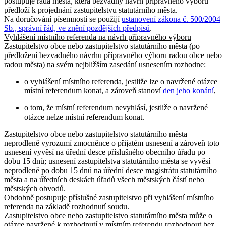
postupuje rada města, která bezvadný návrh přípravného výboru
předloží k projednání zastupitelstvu statutárního města.
Na doručování písemností se použijí
ustanovení zákona č. 500/2004
Sb., správní řád, ve znění pozdějších předpisů
.
Vyhlášení místního referenda na návrh přípravného výboru
Zastupitelstvo obce nebo zastupitelstvo statutárního města (po
předložení bezvadného návrhu přípravného výboru radou obce nebo
radou města) na svém nejbližším zasedání usnesením rozhodne:
o vyhlášení místního referenda, jestliže lze o navržené otázce
místní referendum konat, a zároveň stanoví
den jeho konání
,
o tom, že místní referendum nevyhlásí, jestliže o navržené
otázce nelze místní referendum konat.
Zastupitelstvo obce nebo zastupitelstvo statutárního města
neprodleně vyrozumí zmocněnce o přijatém usnesení a zároveň toto
usnesení vyvěsí na úřední desce příslušného obecního úřadu po
dobu 15 dnů; usnesení zastupitelstva statutárního města se vyvěsí
neprodleně po dobu 15 dnů na úřední desce magistrátu statutárního
města a na úředních deskách úřadů všech městských částí nebo
městských obvodů.
Obdobně postupuje příslušné zastupitelstvo při vyhlášení místního
referenda na základě rozhodnutí soudu.
Zastupitelstvo obce nebo zastupitelstvo statutárního města může o
otázce navržené k rozhodnutí v místním referendu rozhodnout bez