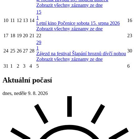
Zobrazit všechny záznamy ze dne
15
1
10
11
12
13
14
16
Letní kino Počenice sobota 15. srpna 2026
Zobrazit všechny záznamy ze dne
17
18
19
20
21
22
23
29
1
24
25
26
27
28
30
Zájezd na festival Šlapání hroznů dívčí nohou
Zobrazit všechny záznamy ze dne
31
1
2
3
4
5
6
Aktuální počasí
dnes, neděle 9. 8. 2026