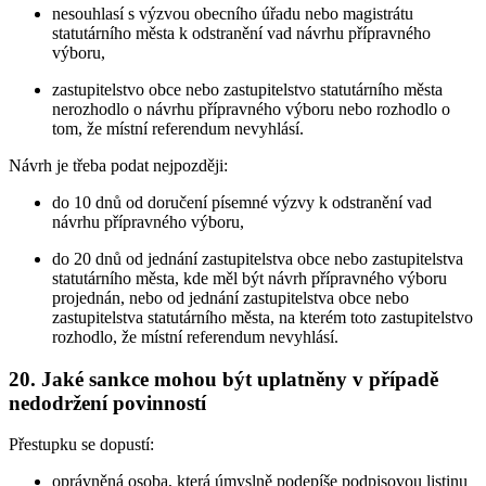
nesouhlasí s výzvou obecního úřadu nebo magistrátu
statutárního města k odstranění vad návrhu přípravného
výboru,
zastupitelstvo obce nebo zastupitelstvo statutárního města
nerozhodlo o návrhu přípravného výboru nebo rozhodlo o
tom, že místní referendum nevyhlásí.
Návrh je třeba podat nejpozději:
do 10 dnů od doručení písemné výzvy k odstranění vad
návrhu přípravného výboru,
do 20 dnů od jednání zastupitelstva obce nebo zastupitelstva
statutárního města, kde měl být návrh přípravného výboru
projednán, nebo od jednání zastupitelstva obce nebo
zastupitelstva statutárního města, na kterém toto zastupitelstvo
rozhodlo, že místní referendum nevyhlásí.
20. Jaké sankce mohou být uplatněny v případě
nedodržení povinností
Přestupku se dopustí:
oprávněná osoba, která úmyslně podepíše podpisovou listinu