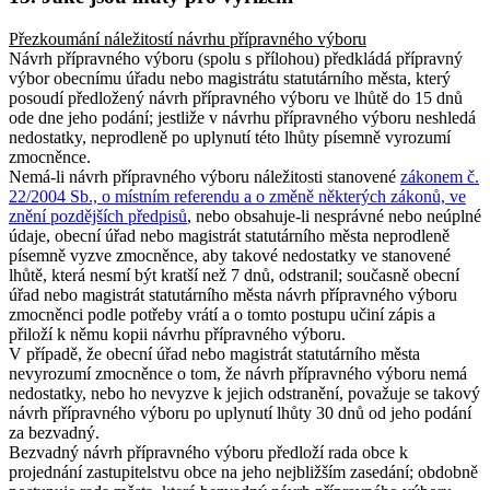
Přezkoumání náležitostí návrhu přípravného výboru
Návrh přípravného výboru (spolu s přílohou) předkládá přípravný
výbor obecnímu úřadu nebo magistrátu statutárního města, který
posoudí předložený návrh přípravného výboru ve lhůtě do 15 dnů
ode dne jeho podání; jestliže v návrhu přípravného výboru neshledá
nedostatky, neprodleně po uplynutí této lhůty písemně vyrozumí
zmocněnce.
Nemá-li návrh přípravného výboru náležitosti stanovené
zákonem č.
22/2004 Sb., o místním referendu a o změně některých zákonů, ve
znění pozdějších předpisů
, nebo obsahuje-li nesprávné nebo neúplné
údaje, obecní úřad nebo magistrát statutárního města neprodleně
písemně vyzve zmocněnce, aby takové nedostatky ve stanovené
lhůtě, která nesmí být kratší než 7 dnů, odstranil; současně obecní
úřad nebo magistrát statutárního města návrh přípravného výboru
zmocněnci podle potřeby vrátí a o tomto postupu učiní zápis a
přiloží k němu kopii návrhu přípravného výboru.
V případě, že obecní úřad nebo magistrát statutárního města
nevyrozumí zmocněnce o tom, že návrh přípravného výboru nemá
nedostatky, nebo ho nevyzve k jejich odstranění, považuje se takový
návrh přípravného výboru po uplynutí lhůty 30 dnů od jeho podání
za bezvadný.
Bezvadný návrh přípravného výboru předloží rada obce k
projednání zastupitelstvu obce na jeho nejbližším zasedání; obdobně