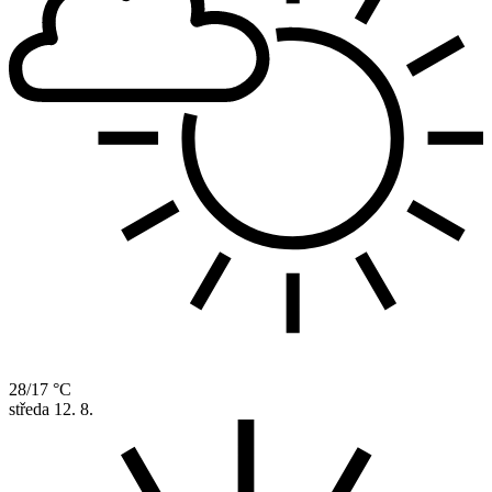
28/17 °C
středa
12. 8.