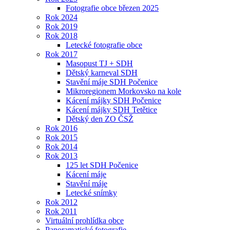
Fotografie obce březen 2025
Rok 2024
Rok 2019
Rok 2018
Letecké fotografie obce
Rok 2017
Masopust TJ + SDH
Dětský karneval SDH
Stavění máje SDH Počenice
Mikroregionem Morkovsko na kole
Kácení májky SDH Počenice
Kácení májky SDH Tetětice
Dětský den ZO ČSŽ
Rok 2016
Rok 2015
Rok 2014
Rok 2013
125 let SDH Počenice
Kácení máje
Stavění máje
Letecké snímky
Rok 2012
Rok 2011
Virtuální prohlídka obce
Panoramatické fotografie