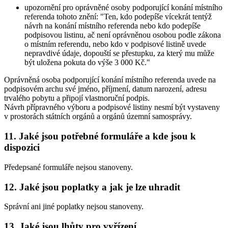
upozornění pro oprávněné osoby podporující konání místního
referenda tohoto znění: "Ten, kdo podepíše vícekrát tentýž
návrh na konání místního referenda nebo kdo podepíše
podpisovou listinu, ač není oprávněnou osobou podle zákona
o místním referendu, nebo kdo v podpisové listině uvede
nepravdivé údaje, dopouští se přestupku, za který mu může
být uložena pokuta do výše 3 000 Kč."
Oprávněná osoba podporující konání místního referenda uvede na
podpisovém archu své jméno, příjmení, datum narození, adresu
trvalého pobytu a připojí vlastnoruční podpis.
Návrh přípravného výboru a podpisové listiny nesmí být vystaveny
v prostorách státních orgánů a orgánů územní samosprávy.
11. Jaké jsou potřebné formuláře a kde jsou k
dispozici
Předepsané formuláře nejsou stanoveny.
12. Jaké jsou poplatky a jak je lze uhradit
Správní ani jiné poplatky nejsou stanoveny.
13. Jaké jsou lhůty pro vyřízení