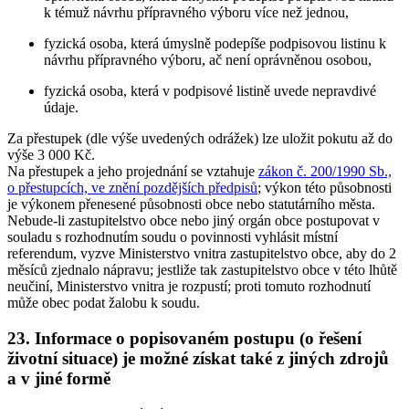
k témuž návrhu přípravného výboru více než jednou,
fyzická osoba, která úmyslně podepíše podpisovou listinu k
návrhu přípravného výboru, ač není oprávněnou osobou,
fyzická osoba, která v podpisové listině uvede nepravdivé
údaje.
Za přestupek (dle výše uvedených odrážek) lze uložit pokutu až do
výše 3 000 Kč.
Na přestupek a jeho projednání se vztahuje
zákon č. 200/1990 Sb.,
o přestupcích, ve znění pozdějších předpisů
; výkon této působnosti
je výkonem přenesené působnosti obce nebo statutárního města.
Nebude-li zastupitelstvo obce nebo jiný orgán obce postupovat v
souladu s rozhodnutím soudu o povinnosti vyhlásit místní
referendum, vyzve Ministerstvo vnitra zastupitelstvo obce, aby do 2
měsíců zjednalo nápravu; jestliže tak zastupitelstvo obce v této lhůtě
neučiní, Ministerstvo vnitra je rozpustí; proti tomuto rozhodnutí
může obec podat žalobu k soudu.
23. Informace o popisovaném postupu (o řešení
životní situace) je možné získat také z jiných zdrojů
a v jiné formě