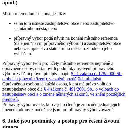
apod.)
Místní referendum se koná, jestliže:
se na tom usnese zastupitelstvo obce nebo zastupitelstvo
statutárního města, nebo
přípravný výbor podá návrh na konání místního referenda
(dále jen "návrh přípravného výboru") a zastupitelstvo obce
nebo zastupitelstvo statutárního města rozhodne o jeho
vyhlášení.
Přípravný výbor tvoří pro účely místního referenda nejméně 3
oprávněné osoby, nestanoví-li podmínky ustavení přípravného
výboru zvláštní právní předpis - např.
§ 21 zákona č. 128/2000 Sb.,
o obcích (obecní zřízení), ve znění pozdějších předpisů
.
Oprávněnou osobou je každá osoba, která má právo volit do
zastupitelstva obce dle
§ 4 zákona č. 491/2001 Sb., o volbách do
zastupitelstev obcí a o změně některých zákonů, ve znění pozdějších
předpisů
.
Přípravný výbor uvede, kdo z jeho členů je zmocněn jednat jejich
jménem; úkony zmocněnce jsou pro přípravný výbor závazné.
6. Jaké jsou podmínky a postup pro řešení životní
situace