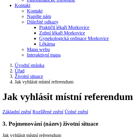
Kontakt
Kontakt
Napište nám
Důležité odkazy
Praktičtí lékaři Morkovice
Zubní lékaři Morkovice
Gynekologická ordinace Morkovice
Lékárna
Mapa webu
Interaktivní mapa
Úvodní stránka
Úřad
Životní situace
Jak vyhlásit místní referendum
Jak vyhlásit místní referendum
Základní znění
Rozšířené znění
Úplné znění
3. Pojmenování (název) životní situace
Jak vyhlásit místní referendum