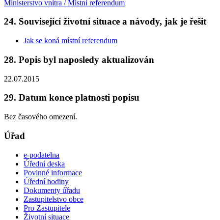
Ministerstvo vnitra / Místní referendum
24. Související životní situace a návody, jak je řešit
Jak se koná místní referendum
28. Popis byl naposledy aktualizován
22.07.2015
29. Datum konce platnosti popisu
Bez časového omezení.
Úřad
e-podatelna
Úřední deska
Povinné informace
Úřední hodiny
Dokumenty úřadu
Zastupitelstvo obce
Pro Zastupitele
Životní situace