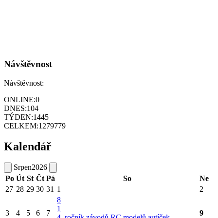
Návštěvnost
Návštěvnost:
ONLINE:
0
DNES:
104
TÝDEN:
1445
CELKEM:
1279779
Kalendář
Srpen
2026
Po
Út
St
Čt
Pá
So
Ne
27
28
29
30
31
1
2
8
1
3
4
5
6
7
9
4. ročník závodů RC modelů autíček