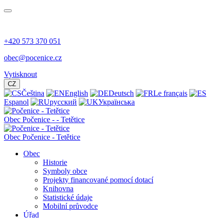
+420 573 370 051
obec@pocenice.cz
Vytisknout
CZ
Čeština
English
Deutsch
Le français
Espanol
русский
Українська
Obec
Počenice -
- Tetětice
Obec Počenice - Tetětice
Obec
Historie
Symboly obce
Projekty financované pomocí dotací
Knihovna
Statistické údaje
Mobilní průvodce
Úřad