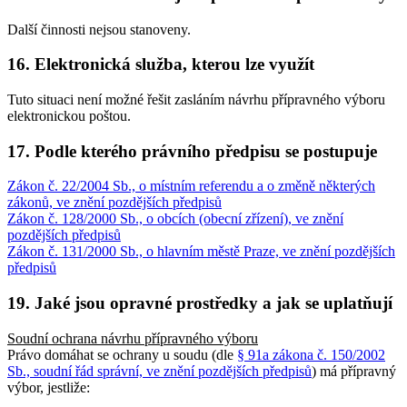
Další činnosti nejsou stanoveny.
16. Elektronická služba, kterou lze využít
Tuto situaci není možné řešit zasláním návrhu přípravného výboru
elektronickou poštou.
17. Podle kterého právního předpisu se postupuje
Zákon č. 22/2004 Sb., o místním referendu a o změně některých
zákonů, ve znění pozdějších předpisů
Zákon č. 128/2000 Sb., o obcích (obecní zřízení), ve znění
pozdějších předpisů
Zákon č. 131/2000 Sb., o hlavním městě Praze, ve znění pozdějších
předpisů
19. Jaké jsou opravné prostředky a jak se uplatňují
Soudní ochrana návrhu přípravného výboru
Právo domáhat se ochrany u soudu (dle
§ 91a zákona č. 150/2002
Sb., soudní řád správní, ve znění pozdějších předpisů
) má přípravný
výbor, jestliže: