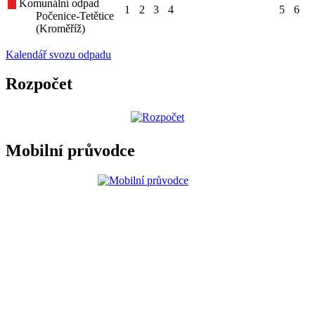
Komunální odpad
1
2
3
4
5
6
Počenice-Tetětice
(Kroměříž)
Kalendář svozu odpadu
Rozpočet
Mobilní průvodce