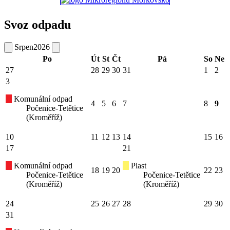
Svoz odpadu
Srpen
2026
Po
Út
St
Čt
Pá
So
Ne
27
28
29
30
31
1
2
3
Komunální odpad
4
5
6
7
8
9
Počenice-Tetětice
(Kroměříž)
10
11
12
13
14
15
16
17
21
Komunální odpad
Plast
18
19
20
22
23
Počenice-Tetětice
Počenice-Tetětice
(Kroměříž)
(Kroměříž)
24
25
26
27
28
29
30
31