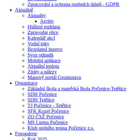
Zpracování a ochrana osobních údajů - GDPR
Aktuálně
Aktuality
Archiv
Hlášení rozhlasu
Zpravodaj obce
Kalendář akcí
Vodní toky
Bezplatná inzerce
Svoz odpadů
Mobilní aplikace
Aktuální teplota
Ztráty a nálezy
Mapový portál Geomorava
Organizace
Základní škola a mateřská škola Počenice-Tetětice
SDH Počenice
SDH Tetětice
TJ Počenice - Tetětice
SFK Kozel Počenice
ZO ČSŽ Počenice
MS Lipina Počenice
Klub stolního tenisu Počenice z.s.
Fotogalerie
Rok 2025