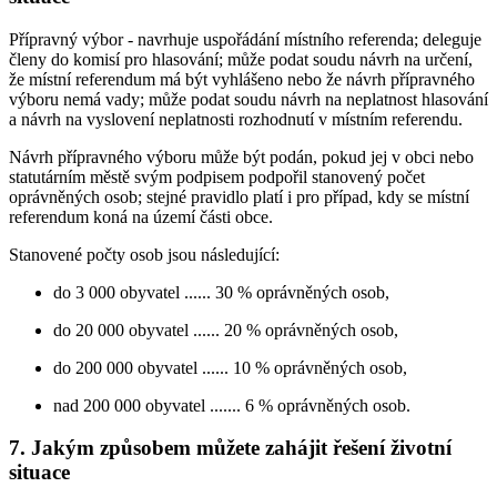
Přípravný výbor - navrhuje uspořádání místního referenda; deleguje
členy do komisí pro hlasování; může podat soudu návrh na určení,
že místní referendum má být vyhlášeno nebo že návrh přípravného
výboru nemá vady; může podat soudu návrh na neplatnost hlasování
a návrh na vyslovení neplatnosti rozhodnutí v místním referendu.
Návrh přípravného výboru může být podán, pokud jej v obci nebo
statutárním městě svým podpisem podpořil stanovený počet
oprávněných osob; stejné pravidlo platí i pro případ, kdy se místní
referendum koná na území části obce.
Stanovené počty osob jsou následující:
do 3 000 obyvatel ...... 30 % oprávněných osob,
do 20 000 obyvatel ...... 20 % oprávněných osob,
do 200 000 obyvatel ...... 10 % oprávněných osob,
nad 200 000 obyvatel ....... 6 % oprávněných osob.
7. Jakým způsobem můžete zahájit řešení životní
situace