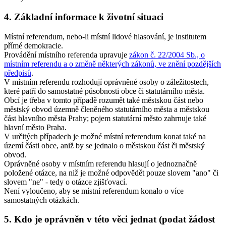
4. Základní informace k životní situaci
Místní referendum, nebo-li místní lidové hlasování, je institutem
přímé demokracie.
Provádění místního referenda upravuje
zákon č. 22/2004 Sb., o
místním referendu a o změně některých zákonů, ve znění pozdějších
předpisů
.
V místním referendu rozhodují oprávněné osoby o záležitostech,
které patří do samostatné působnosti obce či statutárního města.
Obcí je třeba v tomto případě rozumět také městskou část nebo
městský obvod územně členěného statutárního města a městskou
část hlavního města Prahy; pojem statutární město zahrnuje také
hlavní město Praha.
V určitých případech je možné místní referendum konat také na
území části obce, aniž by se jednalo o městskou část či městský
obvod.
Oprávněné osoby v místním referendu hlasují o jednoznačně
položené otázce, na niž je možné odpovědět pouze slovem "ano" či
slovem "ne" - tedy o otázce zjišťovací.
Není vyloučeno, aby se místní referendum konalo o více
samostatných otázkách.
5. Kdo je oprávněn v této věci jednat (podat žádost