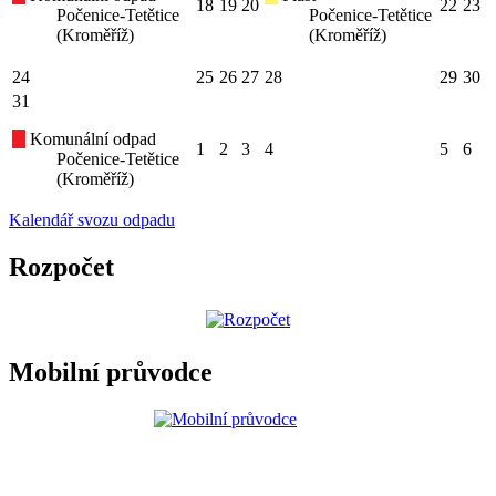
18
19
20
22
23
Počenice-Tetětice
Počenice-Tetětice
(Kroměříž)
(Kroměříž)
24
25
26
27
28
29
30
31
Komunální odpad
1
2
3
4
5
6
Počenice-Tetětice
(Kroměříž)
Kalendář svozu odpadu
Rozpočet
Mobilní průvodce