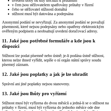
uvedení doby od kdy dochází k průtahům
v čem jsou stěžovatelem spatřovány průtahy v řízení
čeho se stěžovatel stížností domáhá
stížnost musí být datována a podepsána
Anonymní podání se nevyřizují. Za anonymní podání se považují
písemnosti, které nejsou podepsány nebo opatřeny elektronickým
ověřeným podpisem a neobsahují uvedení doručovací adresy.
11. Jaké jsou potřebné formuláře a kde jsou k
dispozici
Stížnost lze podat písemně nebo ústně; je-li podána ústně stížnost,
kterou nelze ihned vyřídit, sepíše o ní orgán státní správy soudu
písemný záznam.
12. Jaké jsou poplatky a jak je lze uhradit
Správní ani jiné poplatky nejsou stanoveny.
13. Jaké jsou lhůty pro vyřízení
Stížnost musí být vyřízena do dvou měsíců a jedná-li se o stížnost na
průtahy v řízení, musí být vyřízena do jednoho měsíce ode dne