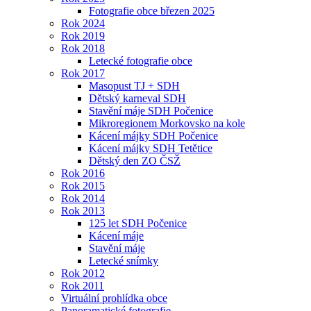
Fotografie obce březen 2025
Rok 2024
Rok 2019
Rok 2018
Letecké fotografie obce
Rok 2017
Masopust TJ + SDH
Dětský karneval SDH
Stavění máje SDH Počenice
Mikroregionem Morkovsko na kole
Kácení májky SDH Počenice
Kácení májky SDH Tetětice
Dětský den ZO ČSŽ
Rok 2016
Rok 2015
Rok 2014
Rok 2013
125 let SDH Počenice
Kácení máje
Stavění máje
Letecké snímky
Rok 2012
Rok 2011
Virtuální prohlídka obce
Panoramatické fotografie