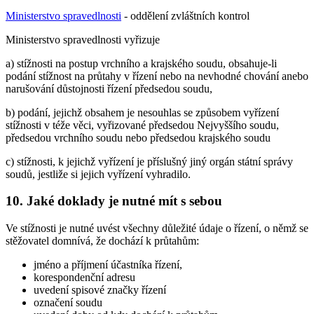
Ministerstvo spravedlnosti
- oddělení zvláštních kontrol
Ministerstvo spravedlnosti vyřizuje
a) stížnosti na postup vrchního a krajského soudu, obsahuje-li
podání stížnost na průtahy v řízení nebo na nevhodné chování anebo
narušování důstojnosti řízení předsedou soudu,
b) podání, jejichž obsahem je nesouhlas se způsobem vyřízení
stížnosti v téže věci, vyřizované předsedou Nejvyššího soudu,
předsedou vrchního soudu nebo předsedou krajského soudu
c) stížnosti, k jejichž vyřízení je příslušný jiný orgán státní správy
soudů, jestliže si jejich vyřízení vyhradilo.
10. Jaké doklady je nutné mít s sebou
Ve stížnosti je nutné uvést všechny důležité údaje o řízení, o němž se
stěžovatel domnívá, že dochází k průtahům:
jméno a příjmení účastníka řízení,
korespondenční adresu
uvedení spisové značky řízení
označení soudu