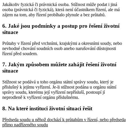
Jakákoliv fyzická či právnická osoba. Stížnost může podat i jiná
osoba (právnická či fyzická), která není účastníkem řízení, ale má
zájem na tom, aby řízení probíhalo plynule a bez průtahů.
6. Jaké jsou podmínky a postup pro řešení životní
situace
Průtahy v řízení před vrchními, krajskými a okresními soudy, nebo
nevhodné chování soudních osob anebo narušování důstojnosti
řízení před soudem.
7. Jakým způsobem můžete zahájit řešení životní
situace
Stížnost se podává u toho orgánu státní správy soudu, který je
příslušný k jejímu vyřízení. Je-li stížnost podána u orgánu státní
správy soudu, kterému její vyřízení nepřísluší, postoupí jí
neprodleně k vyřízení orgánu příslušnému.
8. Na které instituci životní situaci řešit
Předseda soudu u něhož dochází k průtahům v řízení, nebo předseda
přímo nadřízeného soudu