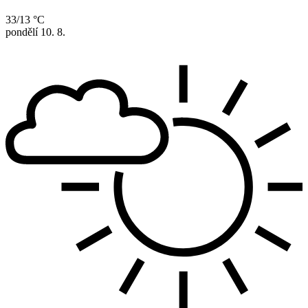
33/13 °C
pondělí
10. 8.