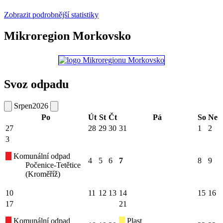
Zobrazit podrobnější statistiky
Mikroregion Morkovsko
Svoz odpadu
Srpen
2026
Po
Út
St
Čt
Pá
So
Ne
27
28
29
30
31
1
2
3
Komunální odpad
4
5
6
7
8
9
Počenice-Tetětice
(Kroměříž)
10
11
12
13
14
15
16
17
21
Komunální odpad
Plast