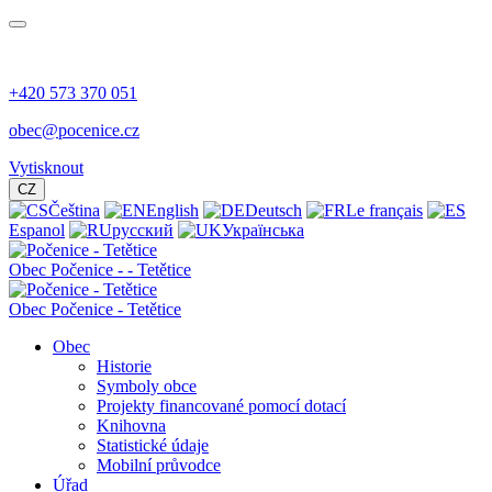
+420 573 370 051
obec@pocenice.cz
Vytisknout
CZ
Čeština
English
Deutsch
Le français
Espanol
русский
Українська
Obec
Počenice -
- Tetětice
Obec Počenice - Tetětice
Obec
Historie
Symboly obce
Projekty financované pomocí dotací
Knihovna
Statistické údaje
Mobilní průvodce
Úřad