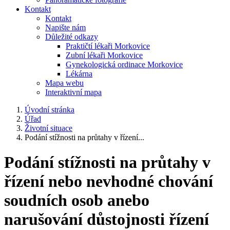
Kontakt
Kontakt
Napište nám
Důležité odkazy
Praktičtí lékaři Morkovice
Zubní lékaři Morkovice
Gynekologická ordinace Morkovice
Lékárna
Mapa webu
Interaktivní mapa
Úvodní stránka
Úřad
Životní situace
Podání stížnosti na průtahy v řízení...
Podání stížnosti na průtahy v
řízení nebo nevhodné chování
soudních osob anebo
narušování důstojnosti řízení