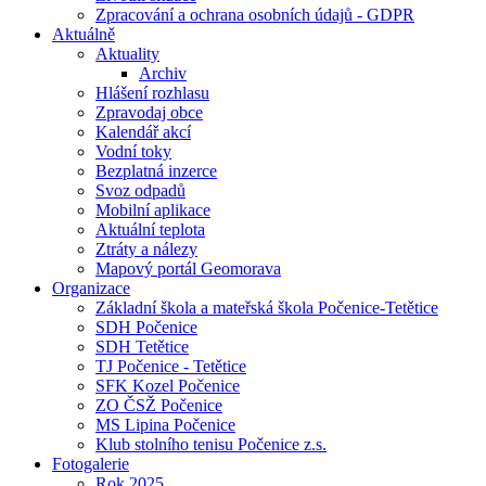
Zpracování a ochrana osobních údajů - GDPR
Aktuálně
Aktuality
Archiv
Hlášení rozhlasu
Zpravodaj obce
Kalendář akcí
Vodní toky
Bezplatná inzerce
Svoz odpadů
Mobilní aplikace
Aktuální teplota
Ztráty a nálezy
Mapový portál Geomorava
Organizace
Základní škola a mateřská škola Počenice-Tetětice
SDH Počenice
SDH Tetětice
TJ Počenice - Tetětice
SFK Kozel Počenice
ZO ČSŽ Počenice
MS Lipina Počenice
Klub stolního tenisu Počenice z.s.
Fotogalerie
Rok 2025