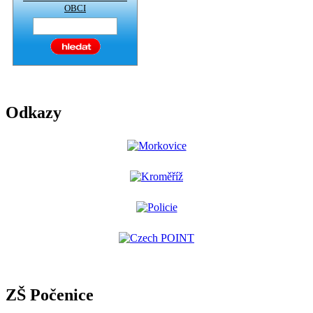
OBCI
Odkazy
ZŠ Počenice