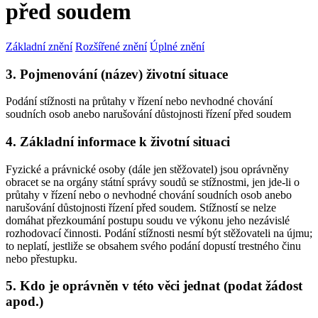
před soudem
Základní znění
Rozšířené znění
Úplné znění
3. Pojmenování (název) životní situace
Podání stížnosti na průtahy v řízení nebo nevhodné chování
soudních osob anebo narušování důstojnosti řízení před soudem
4. Základní informace k životní situaci
Fyzické a právnické osoby (dále jen stěžovatel) jsou oprávněny
obracet se na orgány státní správy soudů se stížnostmi, jen jde-li o
průtahy v řízení nebo o nevhodné chování soudních osob anebo
narušování důstojnosti řízení před soudem. Stížností se nelze
domáhat přezkoumání postupu soudu ve výkonu jeho nezávislé
rozhodovací činnosti. Podání stížnosti nesmí být stěžovateli na újmu;
to neplatí, jestliže se obsahem svého podání dopustí trestného činu
nebo přestupku.
5. Kdo je oprávněn v této věci jednat (podat žádost
apod.)