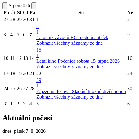
Srpen
2026
Po
Út
St
Čt
Pá
So
Ne
27
28
29
30
31
1
2
8
1
3
4
5
6
7
9
4. ročník závodů RC modelů autíček
Zobrazit všechny záznamy ze dne
15
1
10
11
12
13
14
16
Letní kino Počenice sobota 15. srpna 2026
Zobrazit všechny záznamy ze dne
17
18
19
20
21
22
23
29
1
24
25
26
27
28
30
Zájezd na festival Šlapání hroznů dívčí nohou
Zobrazit všechny záznamy ze dne
31
1
2
3
4
5
6
Aktuální počasí
dnes, pátek 7. 8. 2026