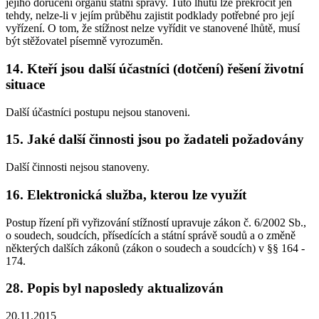
jejího doručení orgánu státní správy. Tuto lhůtu lze překročit jen
tehdy, nelze-li v jejím průběhu zajistit podklady potřebné pro její
vyřízení. O tom, že stížnost nelze vyřídit ve stanovené lhůtě, musí
být stěžovatel písemně vyrozuměn.
14. Kteří jsou další účastníci (dotčení) řešení životní
situace
Další účastníci postupu nejsou stanoveni.
15. Jaké další činnosti jsou po žadateli požadovány
Další činnosti nejsou stanoveny.
16. Elektronická služba, kterou lze využít
Postup řízení při vyřizování stížností upravuje zákon č. 6/2002 Sb.,
o soudech, soudcích, přísedících a státní správě soudů a o změně
některých dalších zákonů (zákon o soudech a soudcích) v §§ 164 -
174.
28. Popis byl naposledy aktualizován
20.11.2015