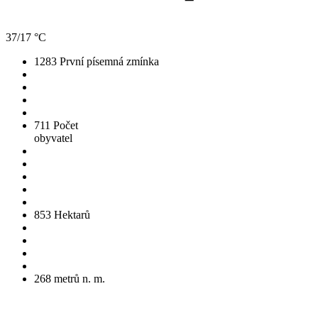
37/17 °C
1283
První písemná zmínka
711
Počet
obyvatel
853
Hektarů
268
metrů n. m.