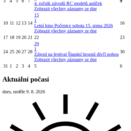
3
4
5
6
7
9
4. ročník závodů RC modelů autíček
Zobrazit všechny záznamy ze dne
15
1
10
11
12
13
14
16
Letní kino Počenice sobota 15. srpna 2026
Zobrazit všechny záznamy ze dne
17
18
19
20
21
22
23
29
1
24
25
26
27
28
30
Zájezd na festival Šlapání hroznů dívčí nohou
Zobrazit všechny záznamy ze dne
31
1
2
3
4
5
6
Aktuální počasí
dnes, neděle 9. 8. 2026