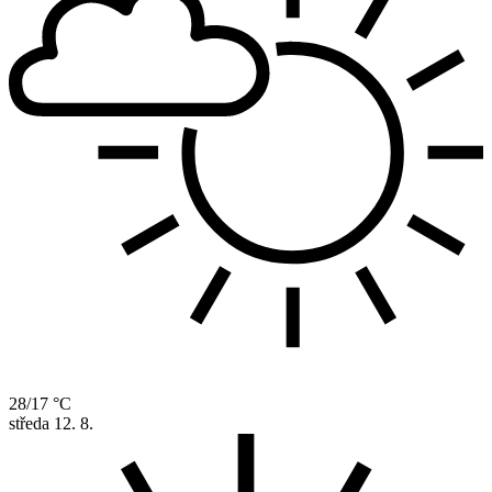
28/17 °C
středa
12. 8.