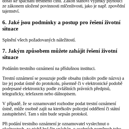
došlo ke spáchání trestného činu. Zákon stanoví výjimky plynoucí
ze zákonem uložené povinnosti mlčenlivosti, jako je např. zpovědní
tajemství.
6. Jaké jsou podmínky a postup pro řešení životní
situace
Splnění všech požadovaných náležitostí.
7. Jakým způsobem můžete zahájit řešení životní
situace
Podáním trestního oznámení na příslušnou instituci.
Trestní oznámení se posuzuje podle obsahu (nikoliv podle názvu) a
lze jej podat ústně do protokolu, písemně či v elektronické podobě
podepsané elektronicky podle zvláštních právních předpisů,
telegraficky, telefaxem nebo dálnopisem.
V případě, že se oznamovatel rozhodne podat trestní oznámení
ústně, může osobně zajít na kterékoliv policejní oddělení či státní
zastupitelství. Tam s ním bude sepsán protokol.
Při podání trestního oznámení je oznamovatel vyslechnut o
okolnostech, za nichž byl čin spáchán, o osobních poměrech toho,