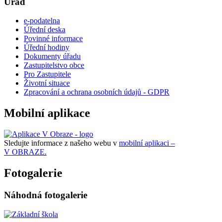
Úřad
e-podatelna
Úřední deska
Povinné informace
Úřední hodiny
Dokumenty úřadu
Zastupitelstvo obce
Pro Zastupitele
Životní situace
Zpracování a ochrana osobních údajů - GDPR
Mobilní aplikace
Sledujte informace z našeho webu v
mobilní aplikaci –
V OBRAZE.
Fotogalerie
Náhodná fotogalerie