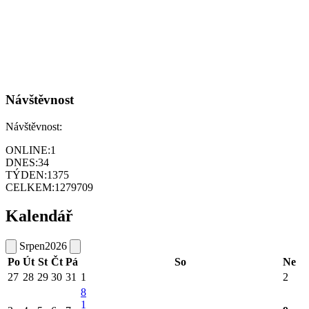
Návštěvnost
Návštěvnost:
ONLINE:
1
DNES:
34
TÝDEN:
1375
CELKEM:
1279709
Kalendář
Srpen
2026
Po
Út
St
Čt
Pá
So
Ne
27
28
29
30
31
1
2
8
1