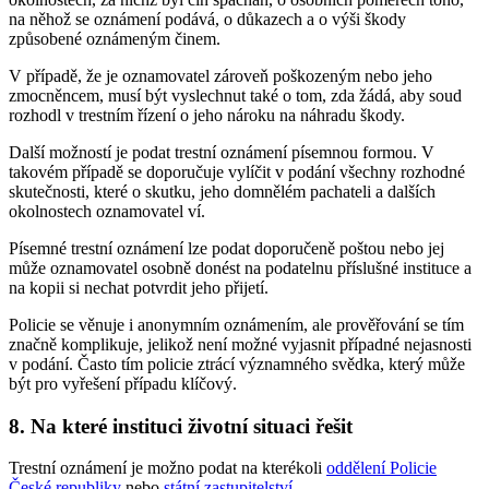
na něhož se oznámení podává, o důkazech a o výši škody
způsobené oznámeným činem.
V případě, že je oznamovatel zároveň poškozeným nebo jeho
zmocněncem, musí být vyslechnut také o tom, zda žádá, aby soud
rozhodl v trestním řízení o jeho nároku na náhradu škody.
Další možností je podat trestní oznámení písemnou formou. V
takovém případě se doporučuje vylíčit v podání všechny rozhodné
skutečnosti, které o skutku, jeho domnělém pachateli a dalších
okolnostech oznamovatel ví.
Písemné trestní oznámení lze podat doporučeně poštou nebo jej
může oznamovatel osobně donést na podatelnu příslušné instituce a
na kopii si nechat potvrdit jeho přijetí.
Policie se věnuje i anonymním oznámením, ale prověřování se tím
značně komplikuje, jelikož není možné vyjasnit případné nejasnosti
v podání. Často tím policie ztrácí významného svědka, který může
být pro vyřešení případu klíčový.
8. Na které instituci životní situaci řešit
Trestní oznámení je možno podat na kterékoli
oddělení Policie
České republiky
nebo
státní zastupitelství
.