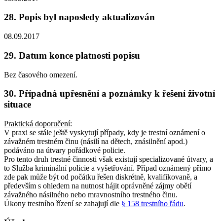
28. Popis byl naposledy aktualizován
08.09.2017
29. Datum konce platnosti popisu
Bez časového omezení.
30. Případná upřesnění a poznámky k řešení životní
situace
Praktická doporučení
:
V praxi se stále ještě vyskytují případy, kdy je trestní oznámení o
závažném trestném činu (násilí na dětech, znásilnění apod.)
podáváno na útvary pořádkové policie.
Pro tento druh trestné činnosti však existují specializované útvary, a
to Služba kriminální policie a vyšetřování. Případ oznámený přímo
zde pak může být od počátku řešen diskrétně, kvalifikovaně, a
především s ohledem na nutnost hájit oprávněné zájmy obětí
závažného násilného nebo mravnostního trestného činu.
Úkony trestního řízení se zahajují dle
§ 158 trestního řádu
.