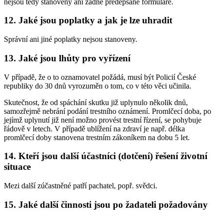
nejsou tedy stanoveny ani žádné předepsané formuláře.
12. Jaké jsou poplatky a jak je lze uhradit
Správní ani jiné poplatky nejsou stanoveny.
13. Jaké jsou lhůty pro vyřízení
V případě, že o to oznamovatel požádá, musí být Policií České
republiky do 30 dnů vyrozuměn o tom, co v této věci učinila.
Skutečnost, že od spáchání skutku již uplynulo několik dnů,
samozřejmě nebrání podání trestního oznámení. Promlčecí doba, po
jejímž uplynutí již není možno provést trestní řízení, se pohybuje
řádově v letech. V případě ublížení na zdraví je např. délka
promlčecí doby stanovena trestním zákoníkem na dobu 5 let.
14. Kteří jsou další účastníci (dotčení) řešení životní
situace
Mezi další zúčastněné patří pachatel, popř. svědci.
15. Jaké další činnosti jsou po žadateli požadovány