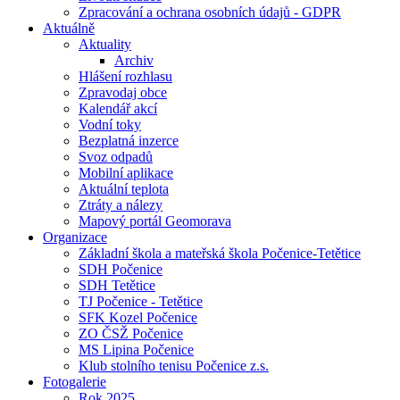
Zpracování a ochrana osobních údajů - GDPR
Aktuálně
Aktuality
Archiv
Hlášení rozhlasu
Zpravodaj obce
Kalendář akcí
Vodní toky
Bezplatná inzerce
Svoz odpadů
Mobilní aplikace
Aktuální teplota
Ztráty a nálezy
Mapový portál Geomorava
Organizace
Základní škola a mateřská škola Počenice-Tetětice
SDH Počenice
SDH Tetětice
TJ Počenice - Tetětice
SFK Kozel Počenice
ZO ČSŽ Počenice
MS Lipina Počenice
Klub stolního tenisu Počenice z.s.
Fotogalerie
Rok 2025