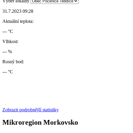
Výběr lokality
31.7.2023 09:28
Aktuální teplota:
--- °C
Vlhkost:
--- %
Rosný bod:
--- °C
Zobrazit podrobnější statistiky
Mikroregion Morkovsko