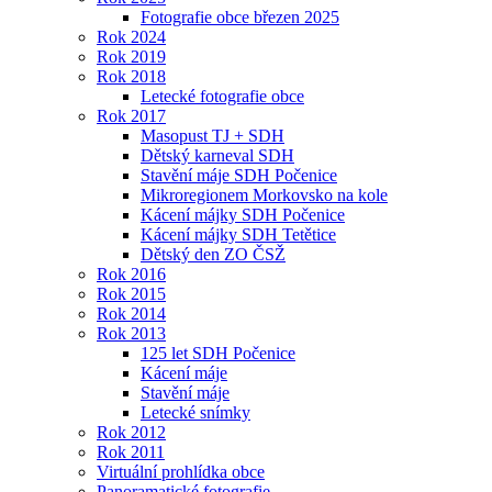
Fotografie obce březen 2025
Rok 2024
Rok 2019
Rok 2018
Letecké fotografie obce
Rok 2017
Masopust TJ + SDH
Dětský karneval SDH
Stavění máje SDH Počenice
Mikroregionem Morkovsko na kole
Kácení májky SDH Počenice
Kácení májky SDH Tetětice
Dětský den ZO ČSŽ
Rok 2016
Rok 2015
Rok 2014
Rok 2013
125 let SDH Počenice
Kácení máje
Stavění máje
Letecké snímky
Rok 2012
Rok 2011
Virtuální prohlídka obce
Panoramatické fotografie