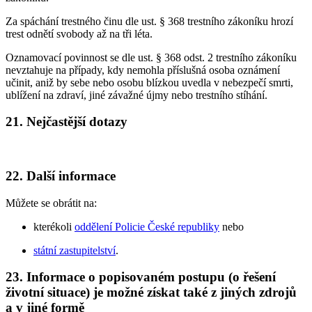
Za spáchání trestného činu dle ust. § 368 trestního zákoníku hrozí
trest odnětí svobody až na tři léta.
Oznamovací povinnost se dle ust. § 368 odst. 2 trestního zákoníku
nevztahuje na případy, kdy nemohla příslušná osoba oznámení
učinit, aniž by sebe nebo osobu blízkou uvedla v nebezpečí smrti,
ublížení na zdraví, jiné závažné újmy nebo trestního stíhání.
21. Nejčastější dotazy
22. Další informace
Můžete se obrátit na:
kterékoli
oddělení Policie České republiky
nebo
státní zastupitelství
.
23. Informace o popisovaném postupu (o řešení
životní situace) je možné získat také z jiných zdrojů
a v jiné formě