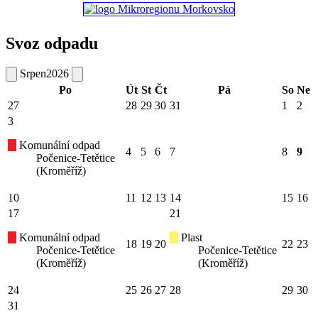
Svoz odpadu
Srpen
2026
Po
Út
St
Čt
Pá
So
Ne
27
28
29
30
31
1
2
3
Komunální odpad
4
5
6
7
8
9
Počenice-Tetětice
(Kroměříž)
10
11
12
13
14
15
16
17
21
Komunální odpad
Plast
18
19
20
22
23
Počenice-Tetětice
Počenice-Tetětice
(Kroměříž)
(Kroměříž)
24
25
26
27
28
29
30
31