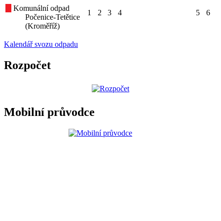
Komunální odpad
1
2
3
4
5
6
Počenice-Tetětice
(Kroměříž)
Kalendář svozu odpadu
Rozpočet
Mobilní průvodce