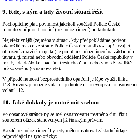
9. Kde, s kým a kdy životní situaci řešit
Pochopitelně platí povinnost jakékoli součásti Policie České
republiky přijmout podání (trestní oznámení) od kohokoli.
Nejefektivnější (zejména v situaci, kdy předpokládáme potřebu
okamžité reakce ze strany Policie České republiky - např. trvající
ohrožení zdraví či majetku) je podat trestní oznámení na základním
útvaru, tj. místní nebo obvodní oddělení Policie České republiky v
místě, kde došlo ke spáchání trestného činu, nebo v místě bydliště
poškozeného (oznamovatele).
V případě nutnosti bezprostředního opatření je lépe využít linku
158. Rovněž je možné volat na jednotné číslo evropského tísňového
volání 112.
10. Jaké doklady je nutné mít s sebou
Po obsahové stránce by se měl oznamovatel trestného činu řídit
souborem otázek stanovených již římským právem.
Každé trestní oznámení by tedy mělo obsahovat základní údaje
odpovídající na tyto otázky: