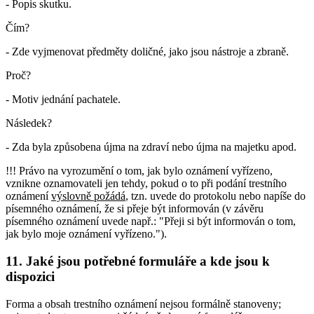
- Popis skutku.
Čím?
- Zde vyjmenovat předměty doličné, jako jsou nástroje a zbraně.
Proč?
- Motiv jednání pachatele.
Následek?
- Zda byla způsobena újma na zdraví nebo újma na majetku apod.
!!! Právo na vyrozumění o tom, jak bylo oznámení vyřízeno,
vznikne oznamovateli jen tehdy, pokud o to při podání trestního
oznámení
výslovně požádá
, tzn. uvede do protokolu nebo napíše do
písemného oznámení, že si přeje být informován (v závěru
písemného oznámení uvede např.: "Přeji si být informován o tom,
jak bylo moje oznámení vyřízeno.").
11. Jaké jsou potřebné formuláře a kde jsou k
dispozici
Forma a obsah trestního oznámení nejsou formálně stanoveny;