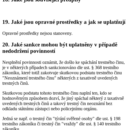
19. Jaké jsou opravné prostředky a jak se uplatňují
Opravné prostředky nejsou stanoveny.
20. Jaké sankce mohou být uplatněny v případě
nedodržení povinností
Nesplnění povinnosti oznámit, že došlo ke spáchání trestného činu,
je v některých případech sankcionováno dle ust. § 368 trestního
zákoníku, které totiž zakotvuje skutkovou podstatu trestného činu
"Neoznámení trestného činu" některých z taxativně uvedených
trestných činů.
Skutkovou podstatu tohoto trestného činu naplní ten, kdo se
hodnověrným způsobem dozví, že jiný spáchal některý z taxativně
uvedených trestných činů a takový trestný čin neoznámí bez
odkladu státnímu zástupci nebo policejnímu orgánu.
Jedná se např. o trestný čin "týrání svěřené osoby" dle ust. § 198
trestního zákoníku či trestný čin "vraždy" dle ust. § 140 trestního
zákoníku.