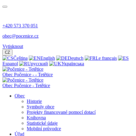
+420 573 370 051
obec@pocenice.cz
Vytisknout
CZ
Čeština
English
Deutsch
Le français
Espanol
русский
Українська
Obec
Počenice -
- Tetětice
Obec Počenice - Tetětice
Obec
Historie
Symboly obce
Projekty financované pomocí dotací
Knihovna
Statistické údaje
Mobilní průvodce
Úřad