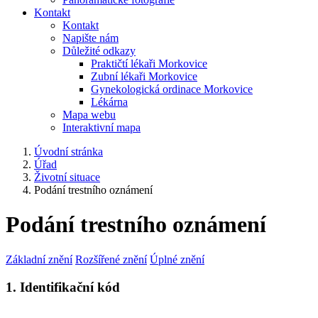
Kontakt
Kontakt
Napište nám
Důležité odkazy
Praktičtí lékaři Morkovice
Zubní lékaři Morkovice
Gynekologická ordinace Morkovice
Lékárna
Mapa webu
Interaktivní mapa
Úvodní stránka
Úřad
Životní situace
Podání trestního oznámení
Podání trestního oznámení
Základní znění
Rozšířené znění
Úplné znění
1. Identifikační kód