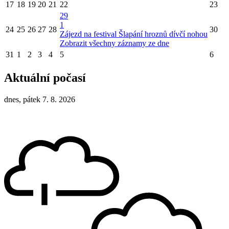
17
18
19
20
21
22
23
29
1
24
25
26
27
28
30
Zájezd na festival Šlapání hroznů dívčí nohou
Zobrazit všechny záznamy ze dne
31
1
2
3
4
5
6
Aktuální počasí
dnes, pátek 7. 8. 2026