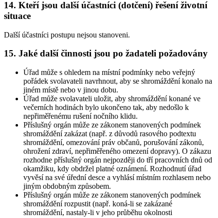
14. Kteří jsou další účastníci (dotčení) řešení životní
situace
Další účastníci postupu nejsou stanoveni.
15. Jaké další činnosti jsou po žadateli požadovány
Úřad může s ohledem na místní podmínky nebo veřejný
pořádek svolavateli navrhnout, aby se shromáždění konalo na
jiném místě nebo v jinou dobu.
Úřad může svolavateli uložit, aby shromáždění konané ve
večerních hodinách bylo ukončeno tak, aby nedošlo k
nepřiměřenému rušení nočního klidu.
Příslušný orgán může ze zákonem stanovených podmínek
shromáždění zakázat (např. z důvodů rasového podtextu
shromáždění, omezování práv občanů, porušování zákonů,
ohrožení zdraví, nepřiměřeného omezení dopravy). O zákazu
rozhodne příslušný orgán nejpozději do tří pracovních dnů od
okamžiku, kdy obdržel platné oznámení. Rozhodnutí úřad
vyvěsí na své úřední desce a vyhlásí místním rozhlasem nebo
jiným obdobným způsobem.
Příslušný orgán může ze zákonem stanovených podmínek
shromáždění rozpustit (např. koná-li se zakázané
shromáždění, nastaly-li v jeho průběhu okolnosti