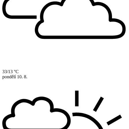
33/13 °C
pondělí
10. 8.