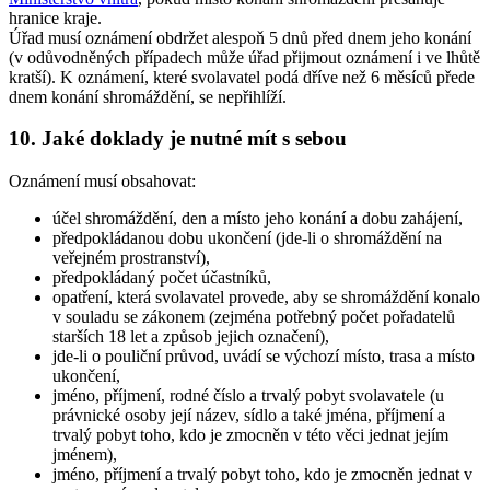
hranice kraje.
Úřad musí oznámení obdržet alespoň 5 dnů před dnem jeho konání
(v odůvodněných případech může úřad přijmout oznámení i ve lhůtě
kratší). K oznámení, které svolavatel podá dříve než 6 měsíců přede
dnem konání shromáždění, se nepřihlíží.
10. Jaké doklady je nutné mít s sebou
Oznámení musí obsahovat:
účel shromáždění, den a místo jeho konání a dobu zahájení,
předpokládanou dobu ukončení (jde-li o shromáždění na
veřejném prostranství),
předpokládaný počet účastníků,
opatření, která svolavatel provede, aby se shromáždění konalo
v souladu se zákonem (zejména potřebný počet pořadatelů
starších 18 let a způsob jejich označení),
jde-li o pouliční průvod, uvádí se výchozí místo, trasa a místo
ukončení,
jméno, příjmení, rodné číslo a trvalý pobyt svolavatele (u
právnické osoby její název, sídlo a také jména, příjmení a
trvalý pobyt toho, kdo je zmocněn v této věci jednat jejím
jménem),
jméno, příjmení a trvalý pobyt toho, kdo je zmocněn jednat v