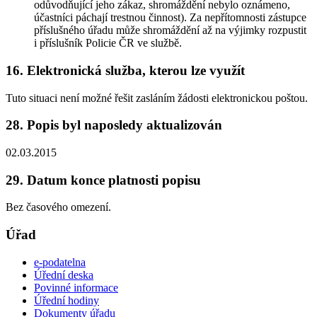
odůvodňující jeho zákaz, shromáždění nebylo oznámeno,
účastníci páchají trestnou činnost). Za nepřítomnosti zástupce
příslušného úřadu může shromáždění až na výjimky rozpustit
i příslušník Policie ČR ve službě.
16. Elektronická služba, kterou lze využít
Tuto situaci není možné řešit zasláním žádosti elektronickou poštou.
28. Popis byl naposledy aktualizován
02.03.2015
29. Datum konce platnosti popisu
Bez časového omezení.
Úřad
e-podatelna
Úřední deska
Povinné informace
Úřední hodiny
Dokumenty úřadu