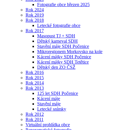
Fotografie obce březen 2025
Rok 2024
Rok 2019
Rok 2018
Letecké fotografie obce
Rok 2017
Masopust TJ + SDH
Dětský karneval SDH
Stavění máje SDH Počenice
Mikroregionem Morkovsko na kole
Kácení májky SDH Počenice
Kácení májky SDH Tetětice
Dětský den ZO ČSŽ
Rok 2016
Rok 2015
Rok 2014
Rok 2013
125 let SDH Počenice
Kácení máje
Stavění máje
Letecké snímky
Rok 2012
Rok 2011
Virtuální prohlídka obce
Panoramatické fotografie