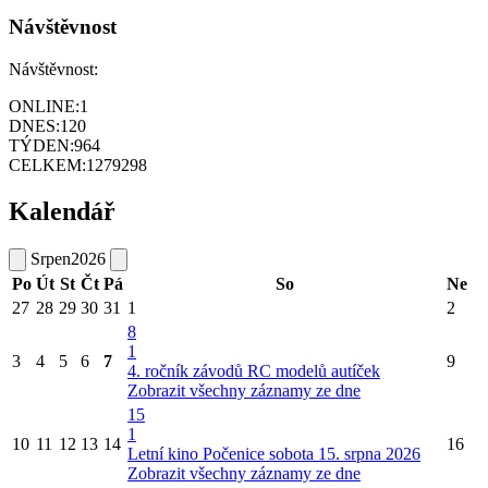
Návštěvnost
Návštěvnost:
ONLINE:
1
DNES:
120
TÝDEN:
964
CELKEM:
1279298
Kalendář
Srpen
2026
Po
Út
St
Čt
Pá
So
Ne
27
28
29
30
31
1
2
8
1
3
4
5
6
7
9
4. ročník závodů RC modelů autíček
Zobrazit všechny záznamy ze dne
15
1
10
11
12
13
14
16
Letní kino Počenice sobota 15. srpna 2026
Zobrazit všechny záznamy ze dne