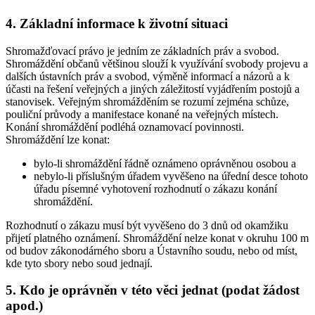
4. Základní informace k životní situaci
Shromažďovací právo je jedním ze základních práv a svobod.
Shromáždění občanů většinou slouží k využívání svobody projevu a
dalších ústavních práv a svobod, výměně informací a názorů a k
účasti na řešení veřejných a jiných záležitostí vyjádřením postojů a
stanovisek. Veřejným shromážděním se rozumí zejména schůze,
pouliční průvody a manifestace konané na veřejných místech.
Konání shromáždění podléhá oznamovací povinnosti.
Shromáždění lze konat:
bylo-li shromáždění řádně oznámeno oprávněnou osobou a
nebylo-li příslušným úřadem vyvěšeno na úřední desce tohoto
úřadu písemné vyhotovení rozhodnutí o zákazu konání
shromáždění.
Rozhodnutí o zákazu musí být vyvěšeno do 3 dnů od okamžiku
přijetí platného oznámení. Shromáždění nelze konat v okruhu 100 m
od budov zákonodárného sboru a Ústavního soudu, nebo od míst,
kde tyto sbory nebo soud jednají.
5. Kdo je oprávněn v této věci jednat (podat žádost
apod.)