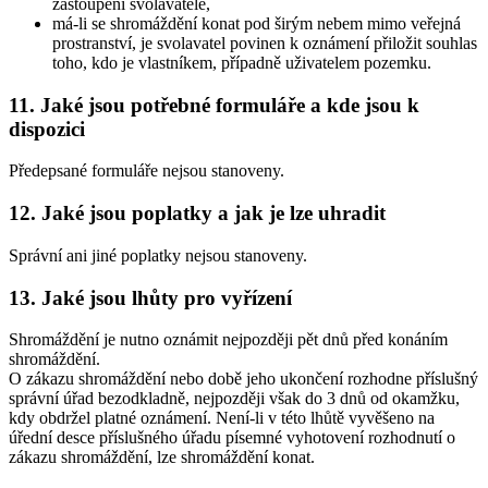
zastoupení svolavatele,
má-li se shromáždění konat pod širým nebem mimo veřejná
prostranství, je svolavatel povinen k oznámení přiložit souhlas
toho, kdo je vlastníkem, případně uživatelem pozemku.
11. Jaké jsou potřebné formuláře a kde jsou k
dispozici
Předepsané formuláře nejsou stanoveny.
12. Jaké jsou poplatky a jak je lze uhradit
Správní ani jiné poplatky nejsou stanoveny.
13. Jaké jsou lhůty pro vyřízení
Shromáždění je nutno oznámit nejpozději pět dnů před konáním
shromáždění.
O zákazu shromáždění nebo době jeho ukončení rozhodne příslušný
správní úřad bezodkladně, nejpozději však do 3 dnů od okamžku,
kdy obdržel platné oznámení. Není-li v této lhůtě vyvěšeno na
úřední desce příslušného úřadu písemné vyhotovení rozhodnutí o
zákazu shromáždění, lze shromáždění konat.