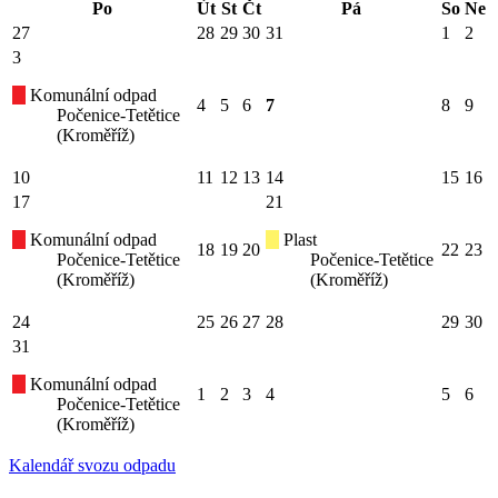
Po
Út
St
Čt
Pá
So
Ne
27
28
29
30
31
1
2
3
Komunální odpad
4
5
6
7
8
9
Počenice-Tetětice
(Kroměříž)
10
11
12
13
14
15
16
17
21
Komunální odpad
Plast
18
19
20
22
23
Počenice-Tetětice
Počenice-Tetětice
(Kroměříž)
(Kroměříž)
24
25
26
27
28
29
30
31
Komunální odpad
1
2
3
4
5
6
Počenice-Tetětice
(Kroměříž)
Kalendář svozu odpadu