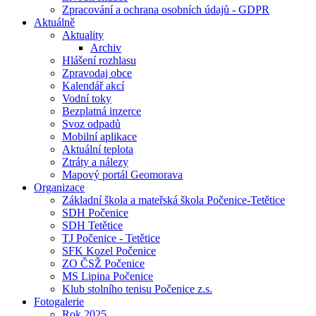
Zpracování a ochrana osobních údajů - GDPR
Aktuálně
Aktuality
Archiv
Hlášení rozhlasu
Zpravodaj obce
Kalendář akcí
Vodní toky
Bezplatná inzerce
Svoz odpadů
Mobilní aplikace
Aktuální teplota
Ztráty a nálezy
Mapový portál Geomorava
Organizace
Základní škola a mateřská škola Počenice-Tetětice
SDH Počenice
SDH Tetětice
TJ Počenice - Tetětice
SFK Kozel Počenice
ZO ČSŽ Počenice
MS Lipina Počenice
Klub stolního tenisu Počenice z.s.
Fotogalerie
Rok 2025