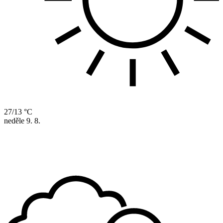
27/13 °C
neděle
9. 8.