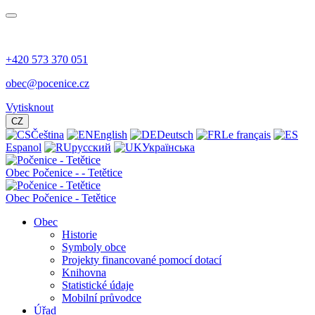
+420 573 370 051
obec@pocenice.cz
Vytisknout
CZ
Čeština
English
Deutsch
Le français
Espanol
русский
Українська
Obec
Počenice -
- Tetětice
Obec Počenice - Tetětice
Obec
Historie
Symboly obce
Projekty financované pomocí dotací
Knihovna
Statistické údaje
Mobilní průvodce
Úřad