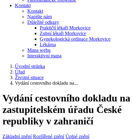
Kontakt
Kontakt
Napište nám
Důležité odkazy
Praktičtí lékaři Morkovice
Zubní lékaři Morkovice
Gynekologická ordinace Morkovice
Lékárna
Mapa webu
Interaktivní mapa
Úvodní stránka
Úřad
Životní situace
Vydání cestovního dokladu na...
Vydání cestovního dokladu na
zastupitelském úřadu České
republiky v zahraničí
Základní znění
Rozšířené znění
Úplné znění