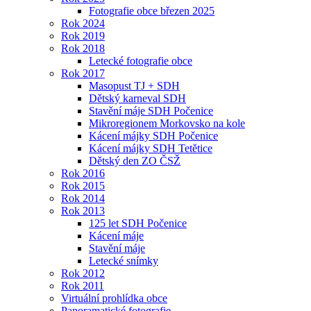
Fotografie obce březen 2025
Rok 2024
Rok 2019
Rok 2018
Letecké fotografie obce
Rok 2017
Masopust TJ + SDH
Dětský karneval SDH
Stavění máje SDH Počenice
Mikroregionem Morkovsko na kole
Kácení májky SDH Počenice
Kácení májky SDH Tetětice
Dětský den ZO ČSŽ
Rok 2016
Rok 2015
Rok 2014
Rok 2013
125 let SDH Počenice
Kácení máje
Stavění máje
Letecké snímky
Rok 2012
Rok 2011
Virtuální prohlídka obce
Panoramatické fotografie