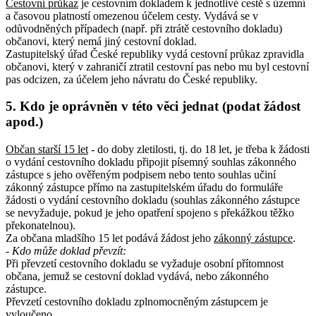
Cestovní průkaz
je cestovním dokladem k jednotlivé cestě s územní
a časovou platností omezenou účelem cesty. Vydává se v
odůvodněných případech (např. při ztrátě cestovního dokladu)
občanovi, který nemá jiný cestovní doklad.
Zastupitelský úřad České republiky vydá cestovní průkaz zpravidla
občanovi, který v zahraničí ztratil cestovní pas nebo mu byl cestovní
pas odcizen, za účelem jeho návratu do České republiky.
5. Kdo je oprávněn v této věci jednat (podat žádost
apod.)
Občan starší 15 let
- do doby zletilosti, tj. do 18 let, je třeba k žádosti
o vydání cestovního dokladu připojit písemný souhlas zákonného
zástupce s jeho ověřeným podpisem nebo tento souhlas učiní
zákonný zástupce přímo na zastupitelském úřadu do formuláře
žádosti o vydání cestovního dokladu (souhlas zákonného zástupce
se nevyžaduje, pokud je jeho opatření spojeno s překážkou těžko
překonatelnou).
Za občana mladšího 15 let podává žádost jeho
zákonný zástupce
.
- Kdo může doklad převzít:
Při převzetí cestovního dokladu se vyžaduje osobní přítomnost
občana, jemuž se cestovní doklad vydává, nebo zákonného
zástupce.
Převzetí cestovního dokladu zplnomocněným zástupcem je
vyloučeno.