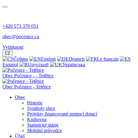
+420 573 370 051
obec@pocenice.cz
Vytisknout
CZ
Čeština
English
Deutsch
Le français
Espanol
русский
Українська
Obec
Počenice -
- Tetětice
Obec Počenice - Tetětice
Obec
Historie
Symboly obce
Projekty financované pomocí dotací
Knihovna
Statistické údaje
Mobilní průvodce
Úřad