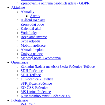
Zpracování a ochrana osobních údajů - GDPR
Aktuálně
Aktuality
Archiv
Hlášení rozhlasu
Zpravodaj obce
Kalendář akcí
Vodní toky
Bezplatná inzerce
Svoz odpadů
Mobilní aplikace
Aktuální teplota
Ztráty a nálezy
Mapový portál Geomorava
Organizace
Základní škola a mateřská škola Počenice-Tetětice
SDH Počenice
SDH Tetětice
TJ Počenice - Tetětice
SFK Kozel Počenice
ZO ČSŽ Počenice
MS Lipina Počenice
Klub stolního tenisu Počenice z.s.
Fotogalerie
Rok 2025