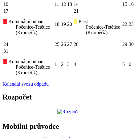
10
11
12
13
14
15
16
17
21
Komunální odpad
Plast
18
19
20
22
23
Počenice-Tetětice
Počenice-Tetětice
(Kroměříž)
(Kroměříž)
24
25
26
27
28
29
30
31
Komunální odpad
1
2
3
4
5
6
Počenice-Tetětice
(Kroměříž)
Kalendář svozu odpadu
Rozpočet
Mobilní průvodce