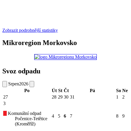
Zobrazit podrobnější statistiky
Mikroregion Morkovsko
Svoz odpadu
Srpen
2026
Po
Út
St
Čt
Pá
So
Ne
27
28
29
30
31
1
2
3
Komunální odpad
4
5
6
7
8
9
Počenice-Tetětice
(Kroměříž)