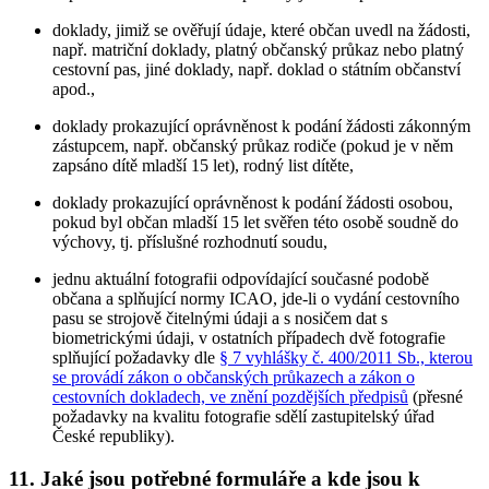
doklady, jimiž se ověřují údaje, které občan uvedl na žádosti,
např. matriční doklady, platný občanský průkaz nebo platný
cestovní pas, jiné doklady, např. doklad o státním občanství
apod.,
doklady prokazující oprávněnost k podání žádosti zákonným
zástupcem, např. občanský průkaz rodiče (pokud je v něm
zapsáno dítě mladší 15 let), rodný list dítěte,
doklady prokazující oprávněnost k podání žádosti osobou,
pokud byl občan mladší 15 let svěřen této osobě soudně do
výchovy, tj. příslušné rozhodnutí soudu,
jednu aktuální fotografii odpovídající současné podobě
občana a splňující normy ICAO, jde-li o vydání cestovního
pasu se strojově čitelnými údaji a s nosičem dat s
biometrickými údaji, v ostatních případech dvě fotografie
splňující požadavky dle
§ 7 vyhlášky č. 400/2011 Sb., kterou
se provádí zákon o občanských průkazech a zákon o
cestovních dokladech, ve znění pozdějších předpisů
(přesné
požadavky na kvalitu fotografie sdělí zastupitelský úřad
České republiky).
11. Jaké jsou potřebné formuláře a kde jsou k