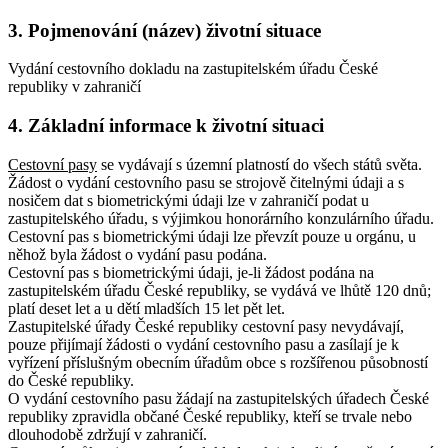
3. Pojmenování (název) životní situace
Vydání cestovního dokladu na zastupitelském úřadu České
republiky v zahraničí
4. Základní informace k životní situaci
Cestovní pasy
se vydávají s územní platností do všech států světa.
Žádost o vydání cestovního pasu se strojově čitelnými údaji a s
nosičem dat s biometrickými údaji lze v zahraničí podat u
zastupitelského úřadu, s výjimkou honorárního konzulárního úřadu.
Cestovní pas s biometrickými údaji lze převzít pouze u orgánu, u
něhož byla žádost o vydání pasu podána.
Cestovní pas s biometrickými údaji, je-li žádost podána na
zastupitelském úřadu České republiky, se vydává ve lhůtě 120 dnů;
platí deset let a u dětí mladších 15 let pět let.
Zastupitelské úřady České republiky cestovní pasy nevydávají,
pouze přijímají žádosti o vydání cestovního pasu a zasílají je k
vyřízení příslušným obecním úřadům obce s rozšířenou působností
do České republiky.
O vydání cestovního pasu žádají na zastupitelských úřadech České
republiky zpravidla občané České republiky, kteří se trvale nebo
dlouhodobě zdržují v zahraničí.