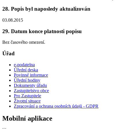
28. Popis byl naposledy aktualizován
03.08.2015
29. Datum konce platnosti popisu
Bez časového omezení.
Úřad
e-podatelna
Úřední deska
Povinné informace
Úřední hodiny
Dokumenty úřadu
Zastupitelstvo obce
Pro Zastupitele
Životní situace
Zpracování a ochrana osobních údajů - GDPR
Mobilní aplikace