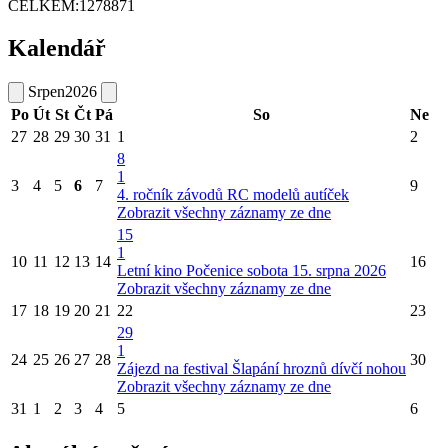
CELKEM:
1278871
Kalendář
Srpen
2026
Po
Út
St
Čt
Pá
So
Ne
27
28
29
30
31
1
2
8
1
3
4
5
6
7
9
4. ročník závodů RC modelů autíček
Zobrazit všechny záznamy ze dne
15
1
10
11
12
13
14
16
Letní kino Počenice sobota 15. srpna 2026
Zobrazit všechny záznamy ze dne
17
18
19
20
21
22
23
29
1
24
25
26
27
28
30
Zájezd na festival Šlapání hroznů dívčí nohou
Zobrazit všechny záznamy ze dne
31
1
2
3
4
5
6