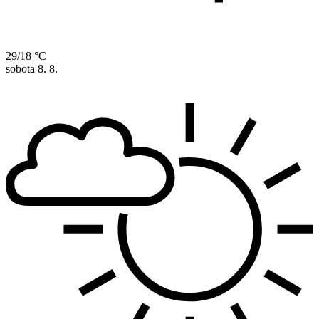
29/18 °C
sobota
8. 8.