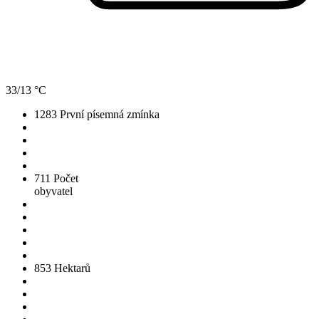
33/13 °C
1283
První písemná zmínka
711
Počet
obyvatel
853
Hektarů