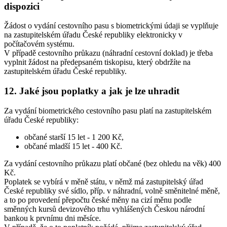
dispozici
Žádost o vydání cestovního pasu s biometrickými údaji se vyplňuje
na zastupitelském úřadu České republiky elektronicky v
počítačovém systému.
V případě cestovního průkazu (náhradní cestovní doklad) je třeba
vyplnit žádost na předepsaném tiskopisu, který obdržíte na
zastupitelském úřadu České republiky.
12. Jaké jsou poplatky a jak je lze uhradit
Za vydání biometrického cestovního pasu platí na zastupitelském
úřadu České republiky:
občané starší 15 let - 1 200 Kč,
občané mladší 15 let - 400 Kč.
Za vydání cestovního průkazu platí občané (bez ohledu na věk) 400
Kč.
Poplatek se vybírá v měně státu, v němž má zastupitelský úřad
České republiky své sídlo, příp. v náhradní, volně směnitelné měně,
a to po provedení přepočtu české měny na cizí měnu podle
směnných kursů devizového trhu vyhlášených Českou národní
bankou k prvnímu dni měsíce.