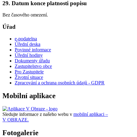
29. Datum konce platnosti popisu
Bez časového omezení.
Úřad
e-podatelna
Úřední deska
Povinné informace
Úřední hodiny
Dokumenty úřadu
Zastupitelstvo obce
Pro Zastupitele
Životní situace
Zpracování a ochrana osobních údajů - GDPR
Mobilní aplikace
Sledujte informace z našeho webu v
mobilní aplikaci –
V OBRAZE.
Fotogalerie