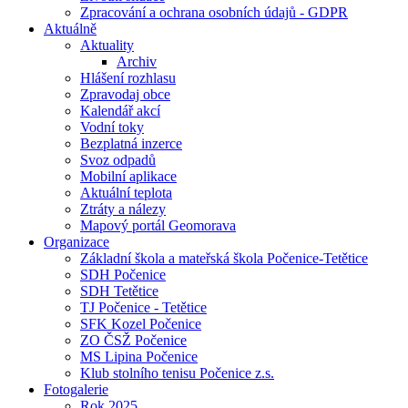
Zpracování a ochrana osobních údajů - GDPR
Aktuálně
Aktuality
Archiv
Hlášení rozhlasu
Zpravodaj obce
Kalendář akcí
Vodní toky
Bezplatná inzerce
Svoz odpadů
Mobilní aplikace
Aktuální teplota
Ztráty a nálezy
Mapový portál Geomorava
Organizace
Základní škola a mateřská škola Počenice-Tetětice
SDH Počenice
SDH Tetětice
TJ Počenice - Tetětice
SFK Kozel Počenice
ZO ČSŽ Počenice
MS Lipina Počenice
Klub stolního tenisu Počenice z.s.
Fotogalerie
Rok 2025