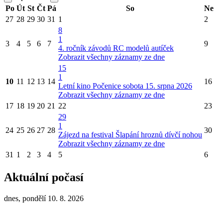
Po
Út
St
Čt
Pá
So
Ne
27
28
29
30
31
1
2
8
1
3
4
5
6
7
9
4. ročník závodů RC modelů autíček
Zobrazit všechny záznamy ze dne
15
1
10
11
12
13
14
16
Letní kino Počenice sobota 15. srpna 2026
Zobrazit všechny záznamy ze dne
17
18
19
20
21
22
23
29
1
24
25
26
27
28
30
Zájezd na festival Šlapání hroznů dívčí nohou
Zobrazit všechny záznamy ze dne
31
1
2
3
4
5
6
Aktuální počasí
dnes, pondělí 10. 8. 2026