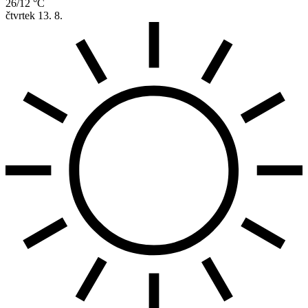
26/12 °C
čtvrtek
13. 8.