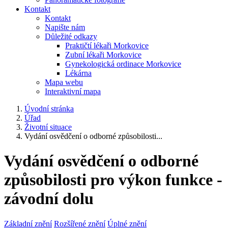
Kontakt
Kontakt
Napište nám
Důležité odkazy
Praktičtí lékaři Morkovice
Zubní lékaři Morkovice
Gynekologická ordinace Morkovice
Lékárna
Mapa webu
Interaktivní mapa
Úvodní stránka
Úřad
Životní situace
Vydání osvědčení o odborné způsobilosti...
Vydání osvědčení o odborné
způsobilosti pro výkon funkce -
závodní dolu
Základní znění
Rozšířené znění
Úplné znění