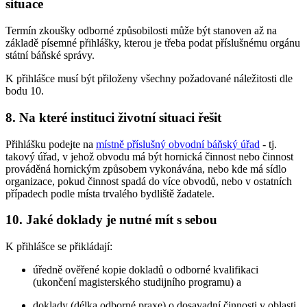
situace
Termín zkoušky odborné způsobilosti může být stanoven až na
základě písemné přihlášky, kterou je třeba podat příslušnému orgánu
státní báňské správy.
K přihlášce musí být přiloženy všechny požadované náležitosti dle
bodu 10.
8. Na které instituci životní situaci řešit
Přihlášku podejte na
místně příslušný obvodní báňský úřad
- tj.
takový úřad, v jehož obvodu má být hornická činnost nebo činnost
prováděná hornickým způsobem vykonávána, nebo kde má sídlo
organizace, pokud činnost spadá do více obvodů, nebo v ostatních
případech podle místa trvalého bydliště žadatele.
10. Jaké doklady je nutné mít s sebou
K přihlášce se přikládají:
úředně ověřené kopie dokladů o odborné kvalifikaci
(ukončení magisterského studijního programu) a
doklady (délka odborné praxe) o dosavadní činnosti v oblasti