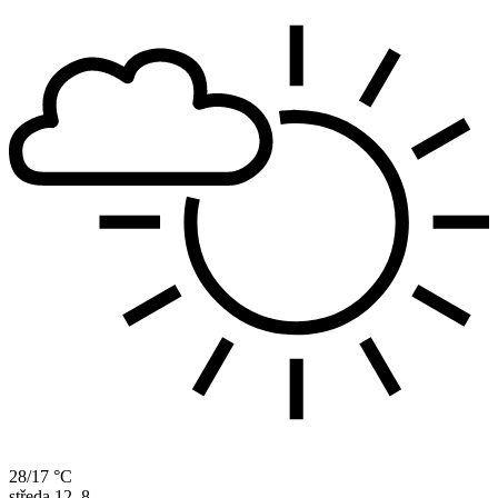
28/17 °C
středa
12. 8.