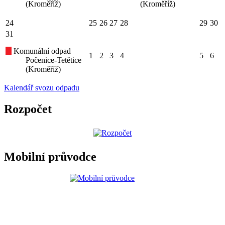
(Kroměříž)
(Kroměříž)
24
25
26
27
28
29
30
31
Komunální odpad
1
2
3
4
5
6
Počenice-Tetětice
(Kroměříž)
Kalendář svozu odpadu
Rozpočet
Mobilní průvodce