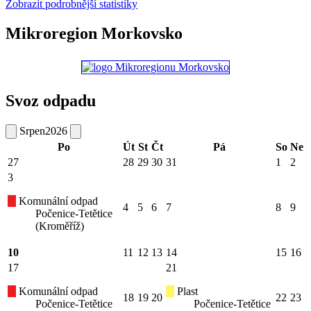
Zobrazit podrobnější statistiky
Mikroregion Morkovsko
Svoz odpadu
Srpen
2026
Po
Út
St
Čt
Pá
So
Ne
27
28
29
30
31
1
2
3
Komunální odpad
4
5
6
7
8
9
Počenice-Tetětice
(Kroměříž)
10
11
12
13
14
15
16
17
21
Komunální odpad
Plast
18
19
20
22
23
Počenice-Tetětice
Počenice-Tetětice