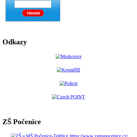
Odkazy
ZŠ Počenice
https://www.zsmspocenice.cz/