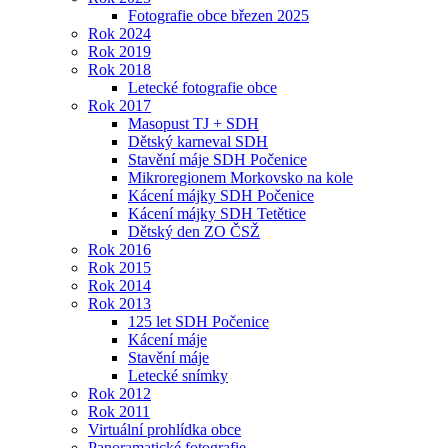
Fotografie obce březen 2025
Rok 2024
Rok 2019
Rok 2018
Letecké fotografie obce
Rok 2017
Masopust TJ + SDH
Dětský karneval SDH
Stavění máje SDH Počenice
Mikroregionem Morkovsko na kole
Kácení májky SDH Počenice
Kácení májky SDH Tetětice
Dětský den ZO ČSŽ
Rok 2016
Rok 2015
Rok 2014
Rok 2013
125 let SDH Počenice
Kácení máje
Stavění máje
Letecké snímky
Rok 2012
Rok 2011
Virtuální prohlídka obce
Panoramatické fotografie