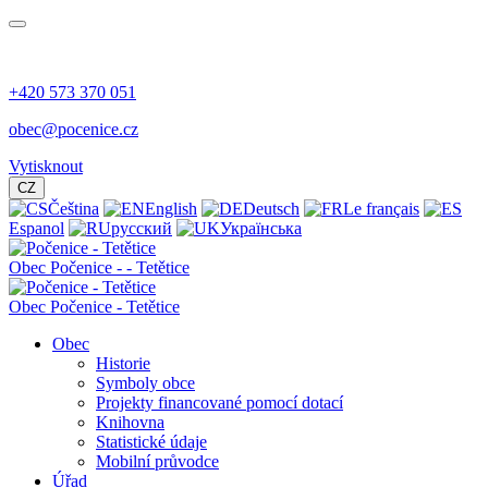
+420 573 370 051
obec@pocenice.cz
Vytisknout
CZ
Čeština
English
Deutsch
Le français
Espanol
русский
Українська
Obec
Počenice -
- Tetětice
Obec Počenice - Tetětice
Obec
Historie
Symboly obce
Projekty financované pomocí dotací
Knihovna
Statistické údaje
Mobilní průvodce
Úřad