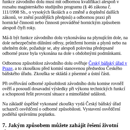
funkce závodního dolu musí mít odbornou kvalifikaci alespoň v
rozsahu magisterského studijního programu (§ 46 zákona č.
111/1998 Sb., o vysokých školách a o změně a doplnění dalších
zákonů, ve znění pozdějších předpisů) a odbornou praxi při
hornické činnosti nebo činnosti prováděné hornickým způsobem
alespoň čtyři roky.
Má-li být funkce závodního dolu vykonávána na plynujícím dole, na
dole nebezpečném důlními otřesy, průtržemi hornin a plynů nebo na
uhelném dole, požaduje se, aby alespoň polovina předepsané
odborné praxe byla vykonána na dole s obdobnými podmínkami.
Odbornou způsobilost závodního dolu ověřuje
Český báňský úřad v
Praze
, a to zkouškou před komisí stanovenou předsedou Českého
báňského úřadu. Zkouška se skládá z písemné a ústní části.
Při ověřování odborné způsobilosti závodního dolu komise rovněž
ověří a posoudí dosavadní výsledky při výkonu technických funkcí
a schopnosti řešit provozní situace a mimořádné události.
Na základě úspěšně vykonané zkoušky vydá Český báňský úřad
uchazeči osvědčení o odborné způsobilosti. Vystavení osvědčení
podléhá správnímu poplatku.
7. Jakým způsobem můžete zahájit řešení životní