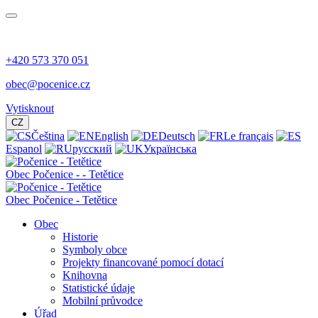
+420 573 370 051
obec@pocenice.cz
Vytisknout
CZ
Čeština
English
Deutsch
Le français
Espanol
русский
Українська
Obec
Počenice -
- Tetětice
Obec Počenice - Tetětice
Obec
Historie
Symboly obce
Projekty financované pomocí dotací
Knihovna
Statistické údaje
Mobilní průvodce
Úřad