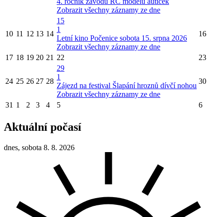
4. ročník závodů RC modelů autíček
Zobrazit všechny záznamy ze dne
15
1
10
11
12
13
14
16
Letní kino Počenice sobota 15. srpna 2026
Zobrazit všechny záznamy ze dne
17
18
19
20
21
22
23
29
1
24
25
26
27
28
30
Zájezd na festival Šlapání hroznů dívčí nohou
Zobrazit všechny záznamy ze dne
31
1
2
3
4
5
6
Aktuální počasí
dnes, sobota 8. 8. 2026