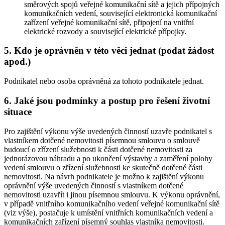
směrových spojů veřejné komunikační sítě a jejich přípojných
komunikačních vedení, související elektronická komunikační
zařízení veřejné komunikační sítě, připojení na vnitřní
elektrické rozvody a související elektrické přípojky.
5. Kdo je oprávněn v této věci jednat (podat žádost
apod.)
Podnikatel nebo osoba oprávněná za tohoto podnikatele jednat.
6. Jaké jsou podmínky a postup pro řešení životní
situace
Pro zajištění výkonu výše uvedených činností uzavře podnikatel s
vlastníkem dotčené nemovitosti písemnou smlouvu o smlouvě
budoucí o zřízení služebnosti k části dotčené nemovitosti za
jednorázovou náhradu a po ukončení výstavby a zaměření polohy
vedení smlouvu o zřízení služebnosti ke skutečně dotčené části
nemovitosti. Na návrh podnikatele je možno k zajištění výkonu
oprávnění výše uvedených činností s vlastníkem dotčené
nemovitosti uzavřít i jinou písemnou smlouvu. K výkonu oprávnění,
v případě vnitřního komunikačního vedení veřejné komunikační sítě
(viz výše), postačuje k umístění vnitřních komunikačních vedení a
komunikačních zařízení písemný souhlas vlastníka nemovitosti.