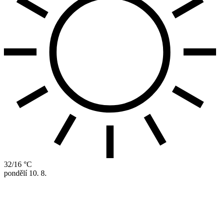
32/16 °C
pondělí
10. 8.