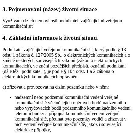
3. Pojmenování (název) životní situace
Využívání cizích nemovitostí podnikateli zajišťujícími veřejnou
komunikační síť
4. Základní informace k životní situaci
Podnikatel zajišťující veřejnou komunikační síť, který podle § 13
odst. 1 zákona č. 127/2005 Sb., o elektronických komunikacích a o
změně některých souvisejících zákonů (zákon o elektronických
komunikacích), ve znění pozdějších předpisů, oznámil podnikání
(dále též "podnikatel"), je podle § 104 odst. 1 a 2 zákona o
elektronických komunikacích oprávněn:
a) zřizovat a provozovat na cizím pozemku nebo v něm:
nadzemní nebo podzemní komunikační vedení veřejné
komunikační sítě včetně jejich opěrných bodů nadzemního
nebo vytyčovacích bodů podzemního komunikačního vedení,
telefonní budky a přípojná komunikační vedení veřejné
komunikační sítě, přetínat tyto pozemky vodiči a zřizovat v
nich vedení veřejné komunikační sítě, jakož i související
elektrické přípojky,