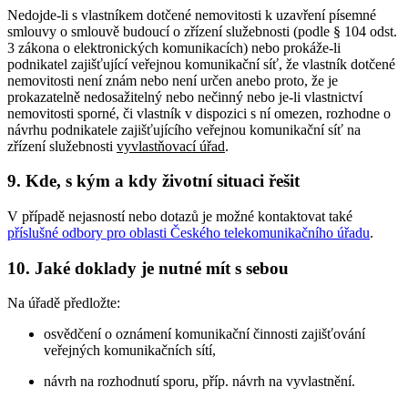
Nedojde-li s vlastníkem dotčené nemovitosti k uzavření písemné
smlouvy o smlouvě budoucí o zřízení služebnosti (podle § 104 odst.
3 zákona o elektronických komunikacích) nebo prokáže-li
podnikatel zajišťující veřejnou komunikační síť, že vlastník dotčené
nemovitosti není znám nebo není určen anebo proto, že je
prokazatelně nedosažitelný nebo nečinný nebo je-li vlastnictví
nemovitosti sporné, či vlastník v dispozici s ní omezen, rozhodne o
návrhu podnikatele zajišťujícího veřejnou komunikační síť na
zřízení služebnosti
vyvlastňovací úřad
.
9. Kde, s kým a kdy životní situaci řešit
V případě nejasností nebo dotazů je možné kontaktovat také
příslušné odbory pro oblasti Českého telekomunikačního úřadu
.
10. Jaké doklady je nutné mít s sebou
Na úřadě předložte:
osvědčení o oznámení komunikační činnosti zajišťování
veřejných komunikačních sítí,
návrh na rozhodnutí sporu, příp. návrh na vyvlastnění.