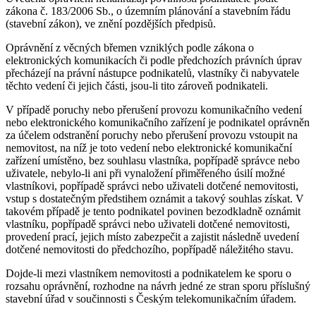
zákona č. 183/2006 Sb., o územním plánování a stavebním řádu
(stavební zákon), ve znění pozdějších předpisů.
Oprávnění z věcných břemen vzniklých podle zákona o
elektronických komunikacích či podle předchozích právních úprav
přecházejí na právní nástupce podnikatelů, vlastníky či nabyvatele
těchto vedení či jejich části, jsou-li tito zároveň podnikateli.
V případě poruchy nebo přerušení provozu komunikačního vedení
nebo elektronického komunikačního zařízení je podnikatel oprávněn
za účelem odstranění poruchy nebo přerušení provozu vstoupit na
nemovitost, na níž je toto vedení nebo elektronické komunikační
zařízení umístěno, bez souhlasu vlastníka, popřípadě správce nebo
uživatele, nebylo-li ani při vynaložení přiměřeného úsilí možné
vlastníkovi, popřípadě správci nebo uživateli dotčené nemovitosti,
vstup s dostatečným předstihem oznámit a takový souhlas získat. V
takovém případě je tento podnikatel povinen bezodkladně oznámit
vlastníku, popřípadě správci nebo uživateli dotčené nemovitosti,
provedení prací, jejich místo zabezpečit a zajistit následně uvedení
dotčené nemovitosti do předchozího, popřípadě náležitého stavu.
Dojde-li mezi vlastníkem nemovitosti a podnikatelem ke sporu o
rozsahu oprávnění, rozhodne na návrh jedné ze stran sporu příslušný
stavební úřad v součinnosti s Českým telekomunikačním úřadem.