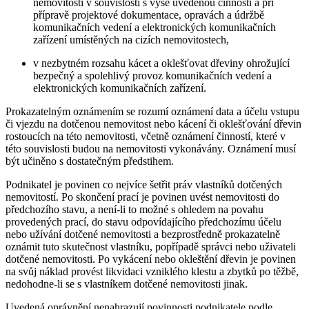
nemovitosti v souvislosti s výše uvedenou činností a při
přípravě projektové dokumentace, opravách a údržbě
komunikačních vedení a elektronických komunikačních
zařízení umístěných na cizích nemovitostech,
v nezbytném rozsahu kácet a oklešťovat dřeviny ohrožující
bezpečný a spolehlivý provoz komunikačních vedení a
elektronických komunikačních zařízení.
Prokazatelným oznámením se rozumí oznámení data a účelu vstupu
či vjezdu na dotčenou nemovitost nebo kácení či oklešťování dřevin
rostoucích na této nemovitosti, včetně oznámení činností, které v
této souvislosti budou na nemovitosti vykonávány. Oznámení musí
být učiněno s dostatečným předstihem.
Podnikatel je povinen co nejvíce šetřit práv vlastníků dotčených
nemovitostí. Po skončení prací je povinen uvést nemovitosti do
předchozího stavu, a není-li to možné s ohledem na povahu
provedených prací, do stavu odpovídajícího předchozímu účelu
nebo užívání dotčené nemovitosti a bezprostředně prokazatelně
oznámit tuto skutečnost vlastníku, popřípadě správci nebo uživateli
dotčené nemovitosti. Po vykácení nebo okleštění dřevin je povinen
na svůj náklad provést likvidaci vzniklého klestu a zbytků po těžbě,
nedohodne-li se s vlastníkem dotčené nemovitosti jinak.
Uvedená oprávnění nenahrazují povinnosti podnikatele podle