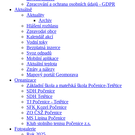
Zpracování a ochrana osobních údajů - GDPR
Aktuálně
Aktuality
Archiv
Hlášení rozhlasu
Zpravodaj obce
Kalendář akcí
Vodní toky
Bezplatná inzerce
Svoz odpadů
Mobilní aplikace
Aktuální teplota
Ztráty a nálezy
Mapový portál Geomorava
Organizace
Základní škola a mateřská škola Počenice-Tetětice
SDH Počenice
SDH Tetětice
TJ Počenice - Tetětice
SFK Kozel Počenice
ZO ČSŽ Počenice
MS Lipina Počenice
Klub stolního tenisu Počenice z.s.
Fotogalerie
Rok 2025