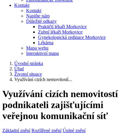
Kontakt
Kontakt
Napište nám
Důležité odkazy
Praktičtí lékaři Morkovice
Zubní lékaři Morkovice
Gynekologická ordinace Morkovice
Lékárna
Mapa webu
Interaktivní mapa
Úvodní stránka
Úřad
Životní situace
Využívání cizích nemovitostí...
Využívání cizích nemovitostí
podnikateli zajišťujícími
veřejnou komunikační síť
Základní znění
Rozšířené znění
Úplné znění