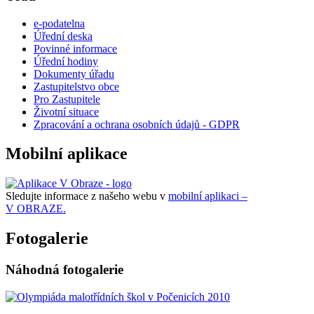
e-podatelna
Úřední deska
Povinné informace
Úřední hodiny
Dokumenty úřadu
Zastupitelstvo obce
Pro Zastupitele
Životní situace
Zpracování a ochrana osobních údajů - GDPR
Mobilní aplikace
Sledujte informace z našeho webu v
mobilní aplikaci –
V OBRAZE.
Fotogalerie
Náhodná fotogalerie