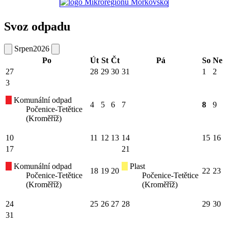
Svoz odpadu
Srpen
2026
Po
Út
St
Čt
Pá
So
Ne
27
28
29
30
31
1
2
3
Komunální odpad
4
5
6
7
8
9
Počenice-Tetětice
(Kroměříž)
10
11
12
13
14
15
16
17
21
Komunální odpad
Plast
18
19
20
22
23
Počenice-Tetětice
Počenice-Tetětice
(Kroměříž)
(Kroměříž)
24
25
26
27
28
29
30
31