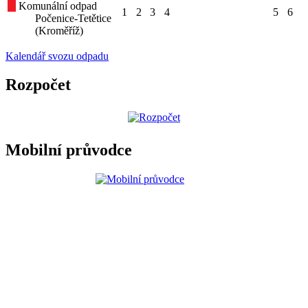
Komunální odpad
1
2
3
4
5
6
Počenice-Tetětice
(Kroměříž)
Kalendář svozu odpadu
Rozpočet
Mobilní průvodce