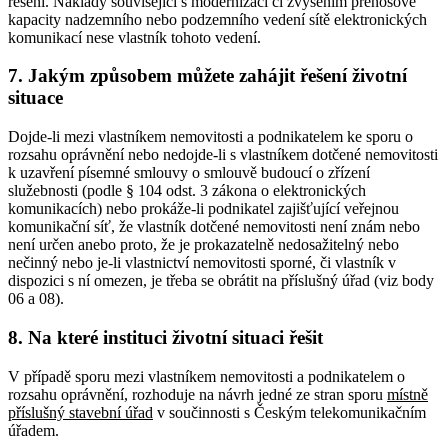
řešení. Náklady související s modernizací či zvýšením přenosové
kapacity nadzemního nebo podzemního vedení sítě elektronických
komunikací nese vlastník tohoto vedení.
7. Jakým způsobem můžete zahájit řešení životní
situace
Dojde-li mezi vlastníkem nemovitosti a podnikatelem ke sporu o
rozsahu oprávnění nebo nedojde-li s vlastníkem dotčené nemovitosti
k uzavření písemné smlouvy o smlouvě budoucí o zřízení
služebnosti (podle § 104 odst. 3 zákona o elektronických
komunikacích) nebo prokáže-li podnikatel zajišťující veřejnou
komunikační síť, že vlastník dotčené nemovitosti není znám nebo
není určen anebo proto, že je prokazatelně nedosažitelný nebo
nečinný nebo je-li vlastnictví nemovitosti sporné, či vlastník v
dispozici s ní omezen, je třeba se obrátit na příslušný úřad (viz body
06 a 08).
8. Na které instituci životní situaci řešit
V případě sporu mezi vlastníkem nemovitosti a podnikatelem o
rozsahu oprávnění, rozhoduje na návrh jedné ze stran sporu
místně
příslušný
stavební úřad
v součinnosti s Českým telekomunikačním
úřadem.