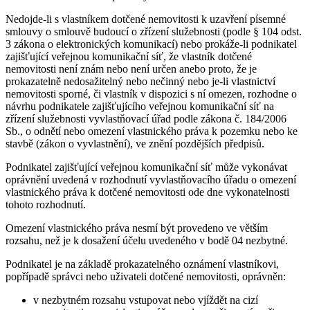
Nedojde-li s vlastníkem dotčené nemovitosti k uzavření písemné
smlouvy o smlouvě budoucí o zřízení služebnosti (podle § 104 odst.
3 zákona o elektronických komunikací) nebo prokáže-li podnikatel
zajišťující veřejnou komunikační síť, že vlastník dotčené
nemovitosti není znám nebo není určen anebo proto, že je
prokazatelně nedosažitelný nebo nečinný nebo je-li vlastnictví
nemovitosti sporné, či vlastník v dispozici s ní omezen, rozhodne o
návrhu podnikatele zajišťujícího veřejnou komunikační síť na
zřízení služebnosti vyvlastňovací úřad podle zákona č. 184/2006
Sb., o odnětí nebo omezení vlastnického práva k pozemku nebo ke
stavbě (zákon o vyvlastnění), ve znění pozdějších předpisů.
Podnikatel zajišťující veřejnou komunikační síť může vykonávat
oprávnění uvedená v rozhodnutí vyvlastňovacího úřadu o omezení
vlastnického práva k dotčené nemovitosti ode dne vykonatelnosti
tohoto rozhodnutí.
Omezení vlastnického práva nesmí být provedeno ve větším
rozsahu, než je k dosažení účelu uvedeného v bodě 04 nezbytné.
Podnikatel je na základě prokazatelného oznámení vlastníkovi,
popřípadě správci nebo uživateli dotčené nemovitosti, oprávněn:
v nezbytném rozsahu vstupovat nebo vjíždět na cizí