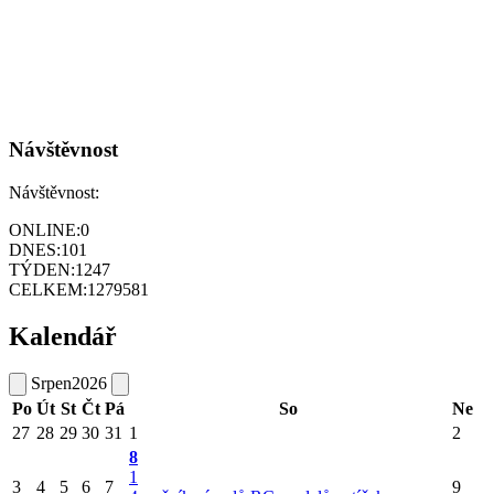
Návštěvnost
Návštěvnost:
ONLINE:
0
DNES:
101
TÝDEN:
1247
CELKEM:
1279581
Kalendář
Srpen
2026
Po
Út
St
Čt
Pá
So
Ne
27
28
29
30
31
1
2
8
1
3
4
5
6
7
9