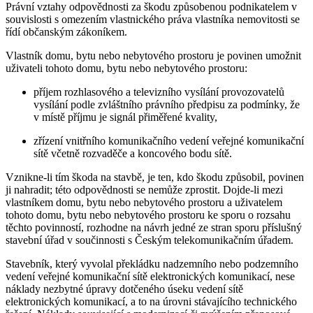
Právní vztahy odpovědnosti za škodu způsobenou podnikatelem v
souvislosti s omezením vlastnického práva vlastníka nemovitosti se
řídí občanským zákoníkem.
Vlastník domu, bytu nebo nebytového prostoru je povinen umožnit
uživateli tohoto domu, bytu nebo nebytového prostoru:
příjem rozhlasového a televizního vysílání provozovatelů
vysílání podle zvláštního právního předpisu za podmínky, že
v místě příjmu je signál přiměřené kvality,
zřízení vnitřního komunikačního vedení veřejné komunikační
sítě včetně rozvaděče a koncového bodu sítě.
Vznikne-li tím škoda na stavbě, je ten, kdo škodu způsobil, povinen
ji nahradit; této odpovědnosti se nemůže zprostit. Dojde-li mezi
vlastníkem domu, bytu nebo nebytového prostoru a uživatelem
tohoto domu, bytu nebo nebytového prostoru ke sporu o rozsahu
těchto povinností, rozhodne na návrh jedné ze stran sporu příslušný
stavební úřad v součinnosti s Českým telekomunikačním úřadem.
Stavebník, který vyvolal překládku nadzemního nebo podzemního
vedení veřejné komunikační sítě elektronických komunikací, nese
náklady nezbytné úpravy dotčeného úseku vedení sítě
elektronických komunikací, a to na úrovni stávajícího technického