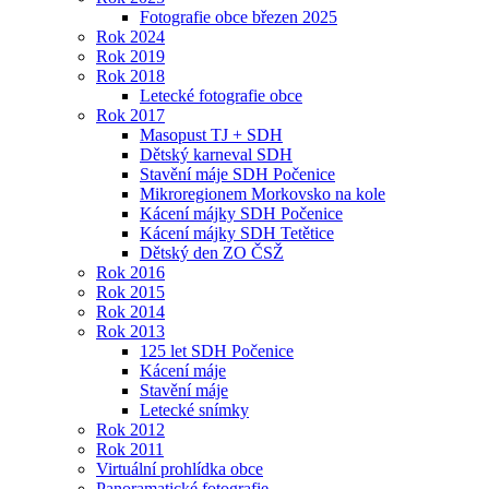
Fotografie obce březen 2025
Rok 2024
Rok 2019
Rok 2018
Letecké fotografie obce
Rok 2017
Masopust TJ + SDH
Dětský karneval SDH
Stavění máje SDH Počenice
Mikroregionem Morkovsko na kole
Kácení májky SDH Počenice
Kácení májky SDH Tetětice
Dětský den ZO ČSŽ
Rok 2016
Rok 2015
Rok 2014
Rok 2013
125 let SDH Počenice
Kácení máje
Stavění máje
Letecké snímky
Rok 2012
Rok 2011
Virtuální prohlídka obce
Panoramatické fotografie