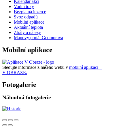
Kalendář akcí
Vodní toky
Bezplatná inzerce
Svoz odpadů
Mobilní aplikace
Aktuální teplota
Ztráty a nálezy
Mapový portál Geomorava
Mobilní aplikace
Sledujte informace z našeho webu v
mobilní aplikaci –
V OBRAZE.
Fotogalerie
Náhodná fotogalerie