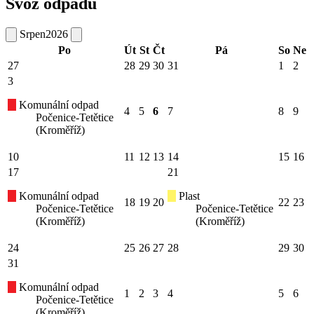
Svoz odpadu
Srpen
2026
Po
Út
St
Čt
Pá
So
Ne
27
28
29
30
31
1
2
3
Komunální odpad
4
5
6
7
8
9
Počenice-Tetětice
(Kroměříž)
10
11
12
13
14
15
16
17
21
Komunální odpad
Plast
18
19
20
22
23
Počenice-Tetětice
Počenice-Tetětice
(Kroměříž)
(Kroměříž)
24
25
26
27
28
29
30
31
Komunální odpad
1
2
3
4
5
6
Počenice-Tetětice
(Kroměříž)