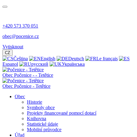
+420 573 370 051
obec@pocenice.cz
Vytisknout
CZ
Čeština
English
Deutsch
Le français
Espanol
русский
Українська
Obec
Počenice -
- Tetětice
Obec Počenice - Tetětice
Obec
Historie
Symboly obce
Projekty financované pomocí dotací
Knihovna
Statistické údaje
Mobilní průvodce
Úřad