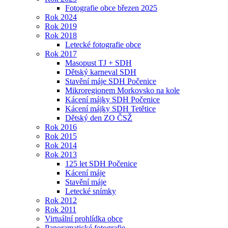
Fotografie obce březen 2025
Rok 2024
Rok 2019
Rok 2018
Letecké fotografie obce
Rok 2017
Masopust TJ + SDH
Dětský karneval SDH
Stavění máje SDH Počenice
Mikroregionem Morkovsko na kole
Kácení májky SDH Počenice
Kácení májky SDH Tetětice
Dětský den ZO ČSŽ
Rok 2016
Rok 2015
Rok 2014
Rok 2013
125 let SDH Počenice
Kácení máje
Stavění máje
Letecké snímky
Rok 2012
Rok 2011
Virtuální prohlídka obce
Panoramatické fotografie