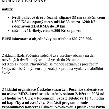
MORKOVICE-SLÍŽANY
nabízí:
tvrdé palivové dřevo řezané, štípané 33 cm za akční cenu
1.600 Kč za sypaný metr, měkké 33 cm za 1.200 Kč
s dopravou ZDARMA do 10 km
rašelinové brikety, cena 6.800 Kč za paletu
Bližší informace a objednávky na telefonu 602 702 200.
Základní škola Počenice srdečně zve všechny občany na den
otevřených dveří, který se koná ve středu 28. února
od 8 do 17 hodin. Návštěvníci se mohou seznámit s prostředím
školy, učitelským týmem a poznat, jak probíhá výuka v malotřídní
škole.
Základní organizace Českého svazu žen Počenice srdečně zve
na oslavu MDŽ, která se uskuteční v sobotu 2. března 2024 od
14 hodin ve VUTZ v Počenicích. Svoz z Tetětic ve 13:45 hodin
od kapličky a od zastávky. Součástí programu bude
vzpomínkový koncert s Eliškou Novákovou s písničkami Pavla