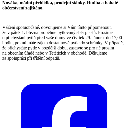
Nováka, módní přehlídka, prodejní stánky. Hudba a bohaté
občerstvení zajištěno.
Vážení spoluobčané, dovolujeme si Vám tímto připomenout,
že v pátek 1. března proběhne pytlovaný sběr plastů. Prosíme
o přichystání pytlů před vaše domy ve čtvrtek 29. února do 17,00
hodin, pokud máte zájem dostat nové pytle do schránky. V případě,
že přichystáte pytle v pozdější dobu, zastavte se pro ně prosím
na obecním úřadě nebo v Tetěticích v obchodě. Děkujeme
za spolupráci při třídění odpadů.