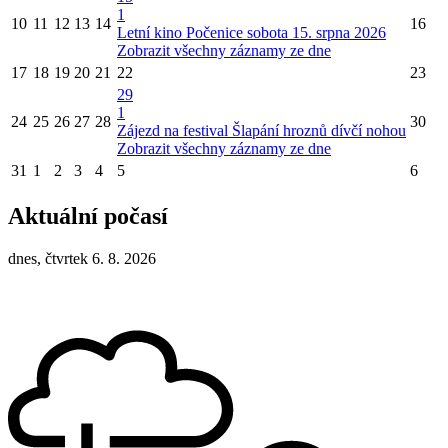
1
10
11
12
13
14
16
Letní kino Počenice sobota 15. srpna 2026
Zobrazit všechny záznamy ze dne
17
18
19
20
21
22
23
29
1
24
25
26
27
28
30
Zájezd na festival Šlapání hroznů dívčí nohou
Zobrazit všechny záznamy ze dne
31
1
2
3
4
5
6
Aktuální počasí
dnes, čtvrtek 6. 8. 2026