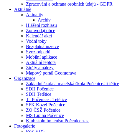
Zpracování a ochrana osobních údajů - GDPR
Aktuálně
Aktuality
Archiv
Hlášení rozhlasu
Zpravodaj obce
Kalendář akcí
Vodní toky
Bezplatná inzerce
Svoz odpadů
Mobilní aplikace
Aktuální teplota
Ztráty a nálezy
Mapový portál Geomorava
Organizace
Základní škola a mateřská škola Počenice-Tetětice
SDH Počenice
SDH Tetětice
TJ Počenice - Tetětice
SFK Kozel Počenice
ZO ČSŽ Počenice
MS Lipina Počenice
Klub stolního tenisu Počenice z.s.
Fotogalerie
Rok 2025