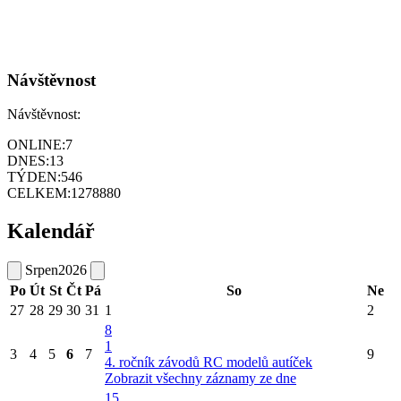
Návštěvnost
Návštěvnost:
ONLINE:
7
DNES:
13
TÝDEN:
546
CELKEM:
1278880
Kalendář
Srpen
2026
Po
Út
St
Čt
Pá
So
Ne
27
28
29
30
31
1
2
8
1
3
4
5
6
7
9
4. ročník závodů RC modelů autíček
Zobrazit všechny záznamy ze dne
15