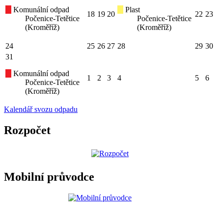
Komunální odpad
Plast
18
19
20
22
23
Počenice-Tetětice
Počenice-Tetětice
(Kroměříž)
(Kroměříž)
24
25
26
27
28
29
30
31
Komunální odpad
1
2
3
4
5
6
Počenice-Tetětice
(Kroměříž)
Kalendář svozu odpadu
Rozpočet
Mobilní průvodce