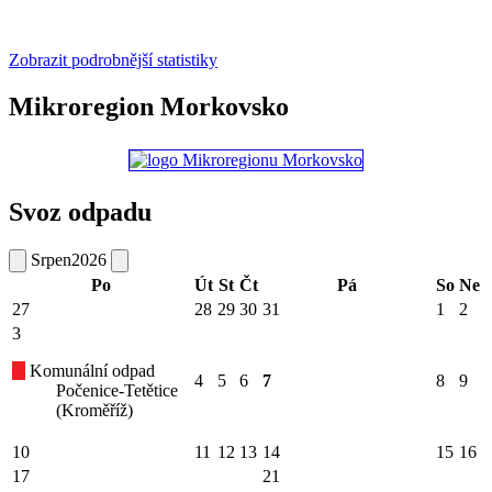
Zobrazit podrobnější statistiky
Mikroregion Morkovsko
Svoz odpadu
Srpen
2026
Po
Út
St
Čt
Pá
So
Ne
27
28
29
30
31
1
2
3
Komunální odpad
4
5
6
7
8
9
Počenice-Tetětice
(Kroměříž)
10
11
12
13
14
15
16
17
21