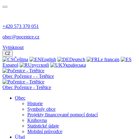
+420 573 370 051
obec@pocenice.cz
Vytisknout
CZ
Čeština
English
Deutsch
Le français
Espanol
русский
Українська
Obec
Počenice -
- Tetětice
Obec Počenice - Tetětice
Obec
Historie
Symboly obce
Projekty financované pomocí dotací
Knihovna
Statistické údaje
Mobilní průvodce
Úřad