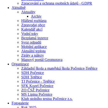
Zpracování a ochrana osobních údajů - GDPR
Aktuálně
Aktuality
Archiv
Hlášení rozhlasu
Zpravodaj obce
Kalendář akcí
Vodní toky
Bezplatná inzerce
Svoz odpadů
Mobilní aplikace
Aktuální teplota
Ztráty a nálezy
Mapový portál Geomorava
Organizace
Základní škola a mateřská škola Počenice-Tetětice
SDH Počenice
SDH Tetětice
TJ Počenice - Tetětice
SFK Kozel Počenice
ZO ČSŽ Počenice
MS Lipina Počenice
Klub stolního tenisu Počenice z.s.
Fotogalerie
Rok 2025