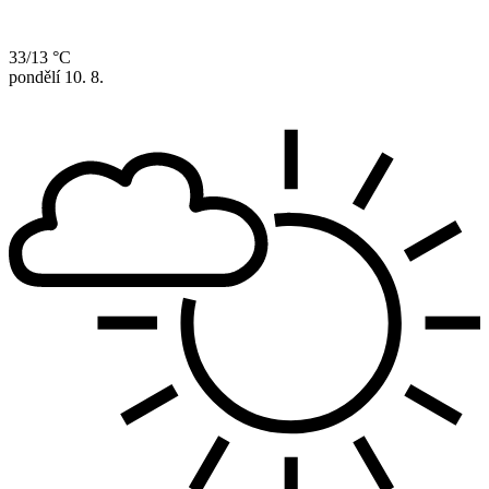
33/13 °C
pondělí
10. 8.