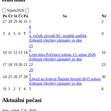
Srpen
2026
Po
Út
St
Čt
Pá
So
Ne
27
28
29
30
31
1
2
8
1
3
4
5
6
7
9
4. ročník závodů RC modelů autíček
Zobrazit všechny záznamy ze dne
15
1
10
11
12
13
14
16
Letní kino Počenice sobota 15. srpna 2026
Zobrazit všechny záznamy ze dne
17
18
19
20
21
22
23
29
1
24
25
26
27
28
30
Zájezd na festival Šlapání hroznů dívčí nohou
Zobrazit všechny záznamy ze dne
31
1
2
3
4
5
6
Aktuální počasí
dnes, pátek 7. 8. 2026