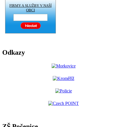
FIRMY A SLUŽBY V NAŠÍ
OBCI
Odkazy
ZŠ Počenice