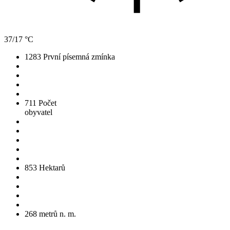
37/17 °C
1283
První písemná zmínka
711
Počet
obyvatel
853
Hektarů
268
metrů n. m.