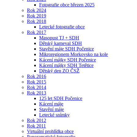
Fotografie obce březen 2025
Rok 2024
Rok 2019
Rok 2018
Letecké fotografie obce
Rok 2017
Masopust TJ + SDH
Dětský karneval SDH
Stavění máje SDH Počenice
Mikroregionem Morkovsko na kole
Kácení májky SDH Počenice
Kácení májky SDH Tetětice
Dětský den ZO ČSŽ
Rok 2016
Rok 2015
Rok 2014
Rok 2013
125 let SDH Počenice
Kácení máje
Stavění máje
Letecké snímky
Rok 2012
Rok 2011
Virtuální prohlídka obce
Panoramatické fotografie