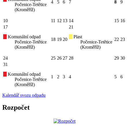
4
5
6
7
8
9
Počenice-Tetětice
(Kroměříž)
10
11
12
13
14
15
16
17
21
Komunální odpad
Plast
18
19
20
22
23
Počenice-Tetětice
Počenice-Tetětice
(Kroměříž)
(Kroměříž)
24
25
26
27
28
29
30
31
Komunální odpad
1
2
3
4
5
6
Počenice-Tetětice
(Kroměříž)
Kalendář svozu odpadu
Rozpočet