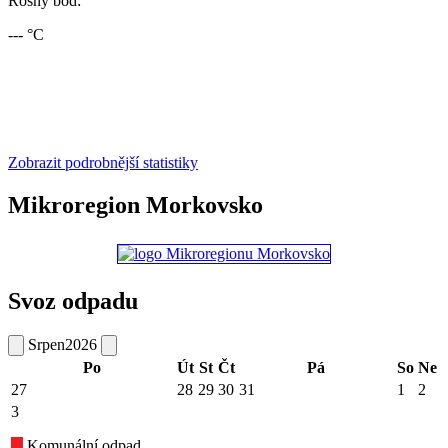
Rosný bod:
--- °C
Zobrazit podrobnější statistiky
Mikroregion Morkovsko
Svoz odpadu
Srpen
2026
Po
Út
St
Čt
Pá
So
Ne
27
28
29
30
31
1
2
3
Komunální odpad