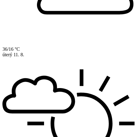
36/16 °C
úterý
11. 8.