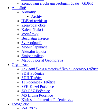
Zpracování a ochrana osobních údajů - GDPR
Aktuálně
Aktuality
Archiv
Hlášení rozhlasu
Zpravodaj obce
Kalendář akcí
Vodní toky
Bezplatná inzerce
Svoz odpadů
Mobilní aplikace
Aktuální teplota
Ztráty a nálezy
Mapový portál Geomorava
Organizace
Základní škola a mateřská škola Počenice-Tetětice
SDH Počenice
SDH Tetětice
TJ Počenice - Tetětice
SFK Kozel Počenice
ZO ČSŽ Počenice
MS Lipina Počenice
Klub stolního tenisu Počenice z.s.
Fotogalerie
Rok 2025