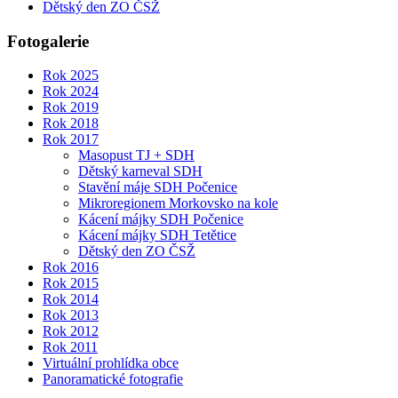
Dětský den ZO ČSŽ
Fotogalerie
Rok 2025
Rok 2024
Rok 2019
Rok 2018
Rok 2017
Masopust TJ + SDH
Dětský karneval SDH
Stavění máje SDH Počenice
Mikroregionem Morkovsko na kole
Kácení májky SDH Počenice
Kácení májky SDH Tetětice
Dětský den ZO ČSŽ
Rok 2016
Rok 2015
Rok 2014
Rok 2013
Rok 2012
Rok 2011
Virtuální prohlídka obce
Panoramatické fotografie