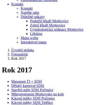
Kontakt
Kontakt
Napište nám
Důležité odkazy
Praktičtí lékaři Morkovice
Zubní lékaři Morkovice
Gynekologická ordinace Morkovice
Lékárna
Mapa webu
Interaktivní mapa
Úvodní stránka
Fotogalerie
Rok 2017
Rok 2017
Masopust TJ + SDH
Dětský karneval SDH
Stavění máje SDH Počenice
Mikroregionem Morkovsko na kole
Kácení májky SDH Počenice
Kácení májky SDH Tetětice