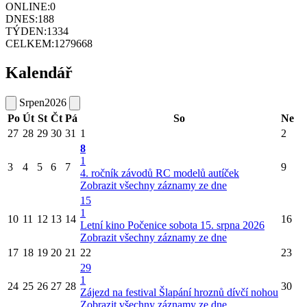
ONLINE:
0
DNES:
188
TÝDEN:
1334
CELKEM:
1279668
Kalendář
Srpen
2026
Po
Út
St
Čt
Pá
So
Ne
27
28
29
30
31
1
2
8
1
3
4
5
6
7
9
4. ročník závodů RC modelů autíček
Zobrazit všechny záznamy ze dne
15
1
10
11
12
13
14
16
Letní kino Počenice sobota 15. srpna 2026
Zobrazit všechny záznamy ze dne
17
18
19
20
21
22
23
29
1
24
25
26
27
28
30
Zájezd na festival Šlapání hroznů dívčí nohou
Zobrazit všechny záznamy ze dne