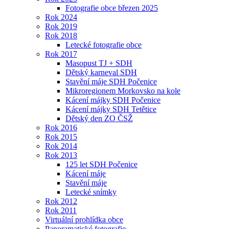
Fotografie obce březen 2025
Rok 2024
Rok 2019
Rok 2018
Letecké fotografie obce
Rok 2017
Masopust TJ + SDH
Dětský karneval SDH
Stavění máje SDH Počenice
Mikroregionem Morkovsko na kole
Kácení májky SDH Počenice
Kácení májky SDH Tetětice
Dětský den ZO ČSŽ
Rok 2016
Rok 2015
Rok 2014
Rok 2013
125 let SDH Počenice
Kácení máje
Stavění máje
Letecké snímky
Rok 2012
Rok 2011
Virtuální prohlídka obce
Panoramatické fotografie