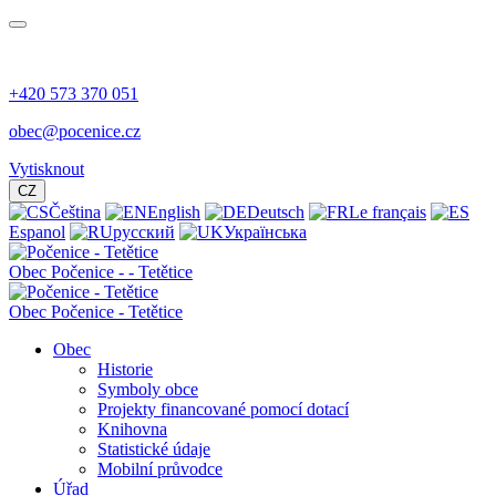
+420 573 370 051
obec@pocenice.cz
Vytisknout
CZ
Čeština
English
Deutsch
Le français
Espanol
русский
Українська
Obec
Počenice -
- Tetětice
Obec Počenice - Tetětice
Obec
Historie
Symboly obce
Projekty financované pomocí dotací
Knihovna
Statistické údaje
Mobilní průvodce
Úřad