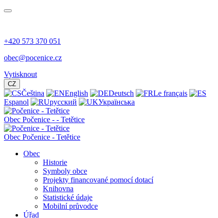
+420 573 370 051
obec@pocenice.cz
Vytisknout
CZ
Čeština
English
Deutsch
Le français
Espanol
русский
Українська
Obec
Počenice -
- Tetětice
Obec Počenice - Tetětice
Obec
Historie
Symboly obce
Projekty financované pomocí dotací
Knihovna
Statistické údaje
Mobilní průvodce
Úřad