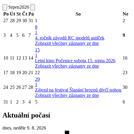
Srpen
2026
Po
Út
St
Čt
Pá
So
Ne
27
28
29
30
31
1
2
8
1
3
4
5
6
7
9
4. ročník závodů RC modelů autíček
Zobrazit všechny záznamy ze dne
15
1
10
11
12
13
14
16
Letní kino Počenice sobota 15. srpna 2026
Zobrazit všechny záznamy ze dne
17
18
19
20
21
22
23
29
1
24
25
26
27
28
30
Zájezd na festival Šlapání hroznů dívčí nohou
Zobrazit všechny záznamy ze dne
31
1
2
3
4
5
6
Aktuální počasí
dnes, neděle 9. 8. 2026