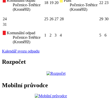
Komunální odpad
Plast
18
19
20
22
23
Počenice-Tetětice
Počenice-Tetětice
(Kroměříž)
(Kroměříž)
24
25
26
27
28
29
30
31
Komunální odpad
1
2
3
4
5
6
Počenice-Tetětice
(Kroměříž)
Kalendář svozu odpadu
Rozpočet
Mobilní průvodce