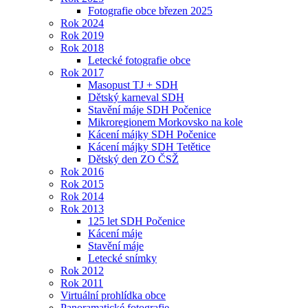
Fotografie obce březen 2025
Rok 2024
Rok 2019
Rok 2018
Letecké fotografie obce
Rok 2017
Masopust TJ + SDH
Dětský karneval SDH
Stavění máje SDH Počenice
Mikroregionem Morkovsko na kole
Kácení májky SDH Počenice
Kácení májky SDH Tetětice
Dětský den ZO ČSŽ
Rok 2016
Rok 2015
Rok 2014
Rok 2013
125 let SDH Počenice
Kácení máje
Stavění máje
Letecké snímky
Rok 2012
Rok 2011
Virtuální prohlídka obce
Panoramatické fotografie