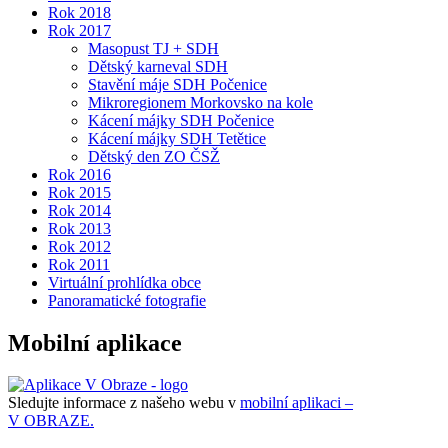
Rok 2018
Rok 2017
Masopust TJ + SDH
Dětský karneval SDH
Stavění máje SDH Počenice
Mikroregionem Morkovsko na kole
Kácení májky SDH Počenice
Kácení májky SDH Tetětice
Dětský den ZO ČSŽ
Rok 2016
Rok 2015
Rok 2014
Rok 2013
Rok 2012
Rok 2011
Virtuální prohlídka obce
Panoramatické fotografie
Mobilní aplikace
Sledujte informace z našeho webu v
mobilní aplikaci –
V OBRAZE.