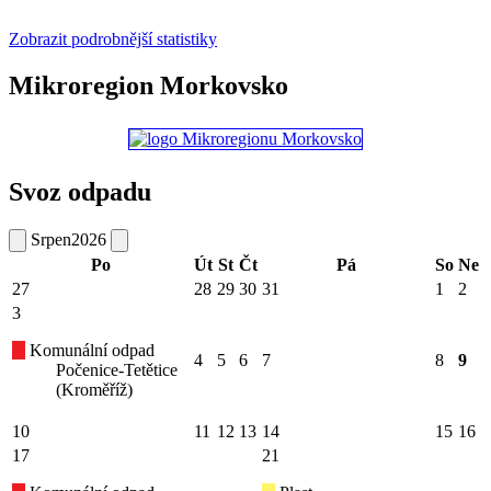
Zobrazit podrobnější statistiky
Mikroregion Morkovsko
Svoz odpadu
Srpen
2026
Po
Út
St
Čt
Pá
So
Ne
27
28
29
30
31
1
2
3
Komunální odpad
4
5
6
7
8
9
Počenice-Tetětice
(Kroměříž)
10
11
12
13
14
15
16
17
21