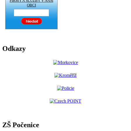
FIRMY A SLUŽBY V NAŠÍ
OBCI
Odkazy
ZŠ Počenice