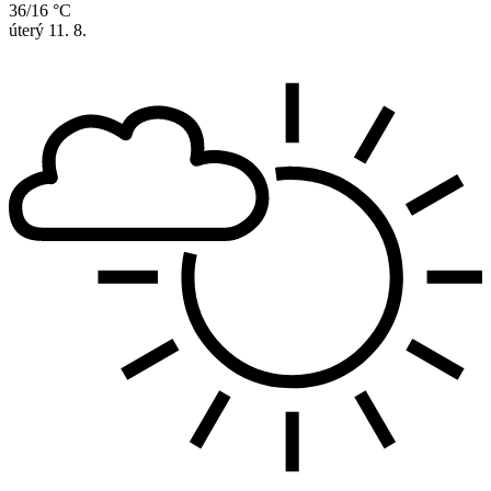
36/16 °C
úterý
11. 8.