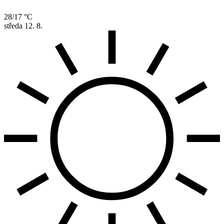
28/17 °C
středa
12. 8.