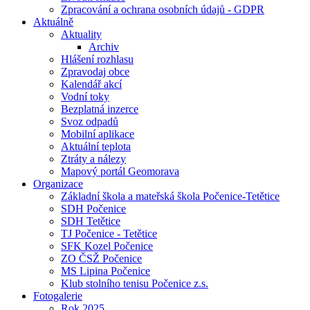
Zpracování a ochrana osobních údajů - GDPR
Aktuálně
Aktuality
Archiv
Hlášení rozhlasu
Zpravodaj obce
Kalendář akcí
Vodní toky
Bezplatná inzerce
Svoz odpadů
Mobilní aplikace
Aktuální teplota
Ztráty a nálezy
Mapový portál Geomorava
Organizace
Základní škola a mateřská škola Počenice-Tetětice
SDH Počenice
SDH Tetětice
TJ Počenice - Tetětice
SFK Kozel Počenice
ZO ČSŽ Počenice
MS Lipina Počenice
Klub stolního tenisu Počenice z.s.
Fotogalerie
Rok 2025