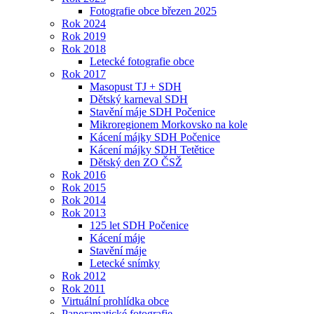
Fotografie obce březen 2025
Rok 2024
Rok 2019
Rok 2018
Letecké fotografie obce
Rok 2017
Masopust TJ + SDH
Dětský karneval SDH
Stavění máje SDH Počenice
Mikroregionem Morkovsko na kole
Kácení májky SDH Počenice
Kácení májky SDH Tetětice
Dětský den ZO ČSŽ
Rok 2016
Rok 2015
Rok 2014
Rok 2013
125 let SDH Počenice
Kácení máje
Stavění máje
Letecké snímky
Rok 2012
Rok 2011
Virtuální prohlídka obce
Panoramatické fotografie