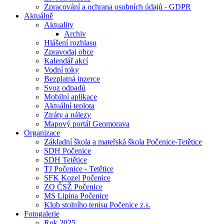
Zpracování a ochrana osobních údajů - GDPR
Aktuálně
Aktuality
Archiv
Hlášení rozhlasu
Zpravodaj obce
Kalendář akcí
Vodní toky
Bezplatná inzerce
Svoz odpadů
Mobilní aplikace
Aktuální teplota
Ztráty a nálezy
Mapový portál Geomorava
Organizace
Základní škola a mateřská škola Počenice-Tetětice
SDH Počenice
SDH Tetětice
TJ Počenice - Tetětice
SFK Kozel Počenice
ZO ČSŽ Počenice
MS Lipina Počenice
Klub stolního tenisu Počenice z.s.
Fotogalerie
Rok 2025