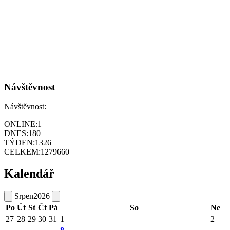
Návštěvnost
Návštěvnost:
ONLINE:
1
DNES:
180
TÝDEN:
1326
CELKEM:
1279660
Kalendář
Srpen
2026
Po
Út
St
Čt
Pá
So
Ne
27
28
29
30
31
1
2