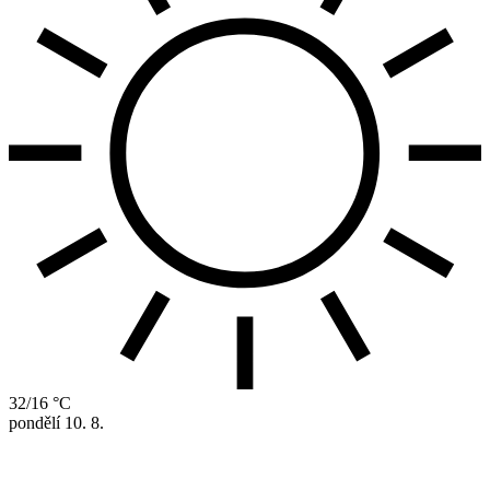
32/16 °C
pondělí
10. 8.