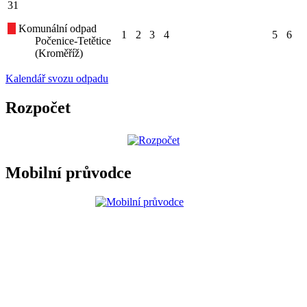
31
Komunální odpad
1
2
3
4
5
6
Počenice-Tetětice
(Kroměříž)
Kalendář svozu odpadu
Rozpočet
Mobilní průvodce