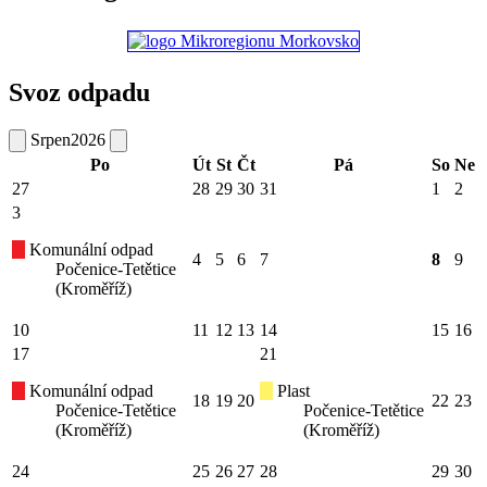
Svoz odpadu
Srpen
2026
Po
Út
St
Čt
Pá
So
Ne
27
28
29
30
31
1
2
3
Komunální odpad
4
5
6
7
8
9
Počenice-Tetětice
(Kroměříž)
10
11
12
13
14
15
16
17
21
Komunální odpad
Plast
18
19
20
22
23
Počenice-Tetětice
Počenice-Tetětice
(Kroměříž)
(Kroměříž)
24
25
26
27
28
29
30