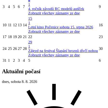
8
1
3
4
5
6
7
9
4. ročník závodů RC modelů autíček
Zobrazit všechny záznamy ze dne
15
1
10
11
12
13
14
16
Letní kino Počenice sobota 15. srpna 2026
Zobrazit všechny záznamy ze dne
17
18
19
20
21
22
23
29
1
24
25
26
27
28
30
Zájezd na festival Šlapání hroznů dívčí nohou
Zobrazit všechny záznamy ze dne
31
1
2
3
4
5
6
Aktuální počasí
dnes, sobota 8. 8. 2026