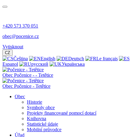
+420 573 370 051
obec@pocenice.cz
Vytisknout
CZ
Čeština
English
Deutsch
Le français
Espanol
русский
Українська
Obec
Počenice -
- Tetětice
Obec Počenice - Tetětice
Obec
Historie
Symboly obce
Projekty financované pomocí dotací
Knihovna
Statistické údaje
Mobilní průvodce
Úřad