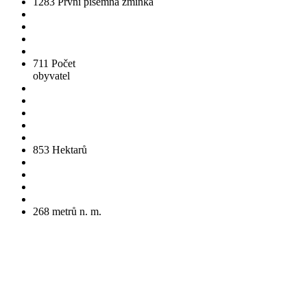
1283
První písemná zmínka
711
Počet
obyvatel
853
Hektarů
268
metrů n. m.