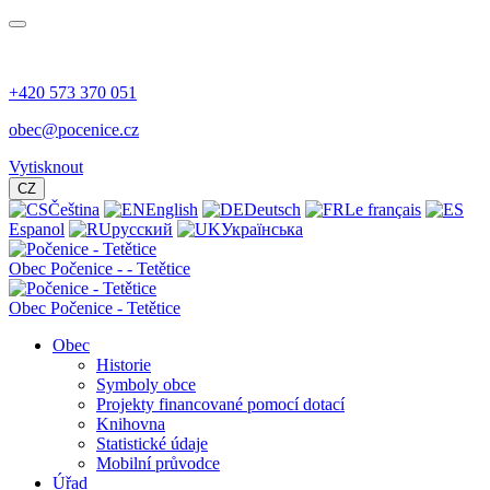
+420 573 370 051
obec@pocenice.cz
Vytisknout
CZ
Čeština
English
Deutsch
Le français
Espanol
русский
Українська
Obec
Počenice -
- Tetětice
Obec Počenice - Tetětice
Obec
Historie
Symboly obce
Projekty financované pomocí dotací
Knihovna
Statistické údaje
Mobilní průvodce
Úřad