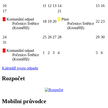
10
11
12
13
14
15
16
17
21
Komunální odpad
Plast
18
19
20
22
23
Počenice-Tetětice
Počenice-Tetětice
(Kroměříž)
(Kroměříž)
24
25
26
27
28
29
30
31
Komunální odpad
1
2
3
4
5
6
Počenice-Tetětice
(Kroměříž)
Kalendář svozu odpadu
Rozpočet
Mobilní průvodce