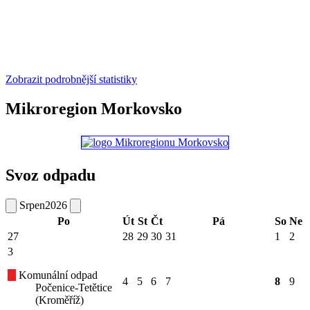
Zobrazit podrobnější statistiky
Mikroregion Morkovsko
Svoz odpadu
Srpen
2026
Po
Út
St
Čt
Pá
So
Ne
27
28
29
30
31
1
2
3
Komunální odpad
4
5
6
7
8
9
Počenice-Tetětice
(Kroměříž)