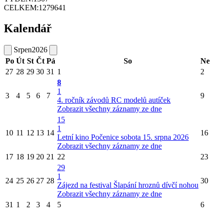
CELKEM:
1279641
Kalendář
Srpen
2026
Po
Út
St
Čt
Pá
So
Ne
27
28
29
30
31
1
2
8
1
3
4
5
6
7
9
4. ročník závodů RC modelů autíček
Zobrazit všechny záznamy ze dne
15
1
10
11
12
13
14
16
Letní kino Počenice sobota 15. srpna 2026
Zobrazit všechny záznamy ze dne
17
18
19
20
21
22
23
29
1
24
25
26
27
28
30
Zájezd na festival Šlapání hroznů dívčí nohou
Zobrazit všechny záznamy ze dne
31
1
2
3
4
5
6