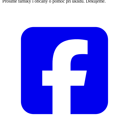
Prosíme farníky i občany o pomoc při úklidu. Děkujeme.