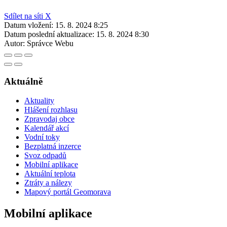
Sdílet na síti X
Datum vložení:
15. 8. 2024 8:25
Datum poslední aktualizace:
15. 8. 2024 8:30
Autor:
Správce Webu
Aktuálně
Aktuality
Hlášení rozhlasu
Zpravodaj obce
Kalendář akcí
Vodní toky
Bezplatná inzerce
Svoz odpadů
Mobilní aplikace
Aktuální teplota
Ztráty a nálezy
Mapový portál Geomorava
Mobilní aplikace