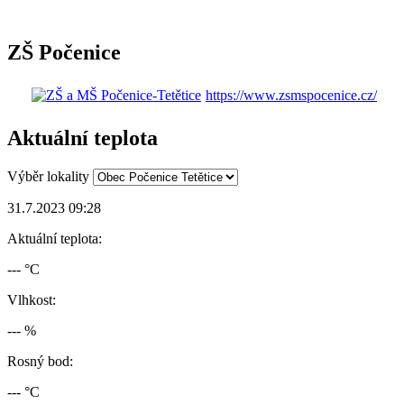
ZŠ Počenice
https://www.zsmspocenice.cz/
Aktuální teplota
Výběr lokality
31.7.2023 09:28
Aktuální teplota:
--- °C
Vlhkost:
--- %
Rosný bod:
--- °C