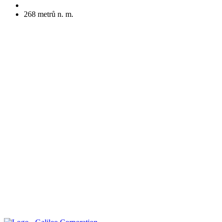
268
metrů n. m.