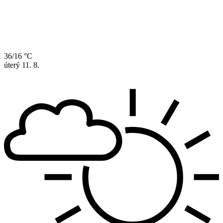
36/16 °C
úterý
11. 8.