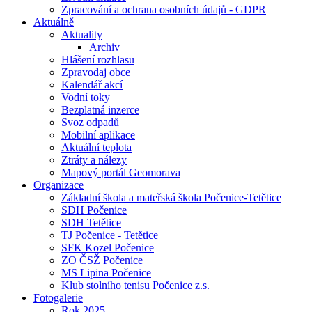
Zpracování a ochrana osobních údajů - GDPR
Aktuálně
Aktuality
Archiv
Hlášení rozhlasu
Zpravodaj obce
Kalendář akcí
Vodní toky
Bezplatná inzerce
Svoz odpadů
Mobilní aplikace
Aktuální teplota
Ztráty a nálezy
Mapový portál Geomorava
Organizace
Základní škola a mateřská škola Počenice-Tetětice
SDH Počenice
SDH Tetětice
TJ Počenice - Tetětice
SFK Kozel Počenice
ZO ČSŽ Počenice
MS Lipina Počenice
Klub stolního tenisu Počenice z.s.
Fotogalerie
Rok 2025