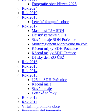
Fotografie obce březen 2025
Rok 2024
Rok 2019
Rok 2018
Letecké fotografie obce
Rok 2017
Masopust TJ + SDH
Dětský karneval SDH
Stavění máje SDH Počenice
Mikroregionem Morkovsko na kole
Kácení májky SDH Počenice
Kácení májky SDH Tetětice
Dětský den ZO ČSŽ
Rok 2016
Rok 2015
Rok 2014
Rok 2013
125 let SDH Počenice
Kácení máje
Stavění máje
Letecké snímky
Rok 2012
Rok 2011
Virtuální prohlídka obce
Panoramatické fotografie