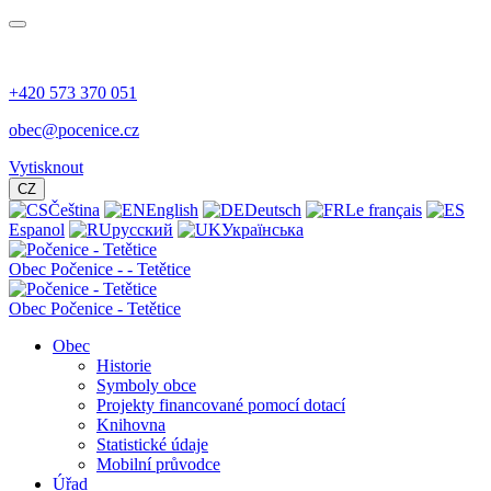
+420 573 370 051
obec@pocenice.cz
Vytisknout
CZ
Čeština
English
Deutsch
Le français
Espanol
русский
Українська
Obec
Počenice -
- Tetětice
Obec Počenice - Tetětice
Obec
Historie
Symboly obce
Projekty financované pomocí dotací
Knihovna
Statistické údaje
Mobilní průvodce
Úřad