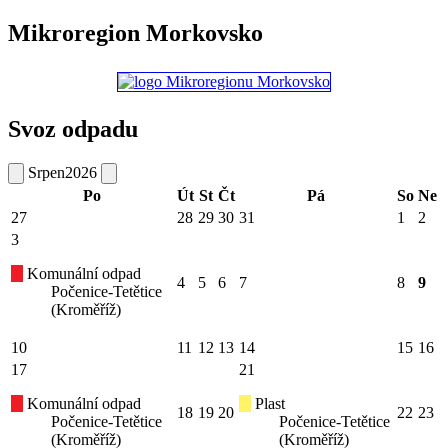
Mikroregion Morkovsko
Svoz odpadu
Srpen
2026
Po
Út
St
Čt
Pá
So
Ne
27
28
29
30
31
1
2
3
Komunální odpad
4
5
6
7
8
9
Počenice-Tetětice
(Kroměříž)
10
11
12
13
14
15
16
17
21
Komunální odpad
Plast
18
19
20
22
23
Počenice-Tetětice
Počenice-Tetětice
(Kroměříž)
(Kroměříž)