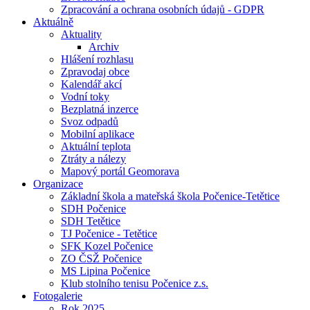
Zpracování a ochrana osobních údajů - GDPR
Aktuálně
Aktuality
Archiv
Hlášení rozhlasu
Zpravodaj obce
Kalendář akcí
Vodní toky
Bezplatná inzerce
Svoz odpadů
Mobilní aplikace
Aktuální teplota
Ztráty a nálezy
Mapový portál Geomorava
Organizace
Základní škola a mateřská škola Počenice-Tetětice
SDH Počenice
SDH Tetětice
TJ Počenice - Tetětice
SFK Kozel Počenice
ZO ČSŽ Počenice
MS Lipina Počenice
Klub stolního tenisu Počenice z.s.
Fotogalerie
Rok 2025