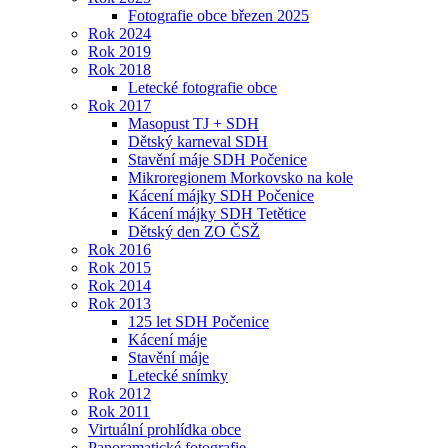
Fotografie obce březen 2025
Rok 2024
Rok 2019
Rok 2018
Letecké fotografie obce
Rok 2017
Masopust TJ + SDH
Dětský karneval SDH
Stavění máje SDH Počenice
Mikroregionem Morkovsko na kole
Kácení májky SDH Počenice
Kácení májky SDH Tetětice
Dětský den ZO ČSŽ
Rok 2016
Rok 2015
Rok 2014
Rok 2013
125 let SDH Počenice
Kácení máje
Stavění máje
Letecké snímky
Rok 2012
Rok 2011
Virtuální prohlídka obce
Panoramatické fotografie