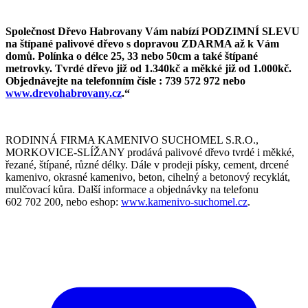
Společnost Dřevo Habrovany Vám nabízí PODZIMNÍ SLEVU
na štípané palivové dřevo s dopravou ZDARMA až k Vám
domů. Polínka o délce 25, 33 nebo 50cm a také štípané
metrovky. Tvrdé dřevo již od 1.340kč a měkké již od 1.000kč.
Objednávejte na telefonním čísle : 739 572 972 nebo
www.drevohabrovany.cz
.“
RODINNÁ FIRMA KAMENIVO SUCHOMEL S.R.O.,
MORKOVICE-SLÍŽANY prodává palivové dřevo tvrdé i měkké,
řezané, štípané, různé délky. Dále v prodeji písky, cement, drcené
kamenivo, okrasné kamenivo, beton, cihelný a betonový recyklát,
mulčovací kůra. Další informace a objednávky na telefonu
602 702 200, nebo eshop:
www.kamenivo-suchomel.cz
.