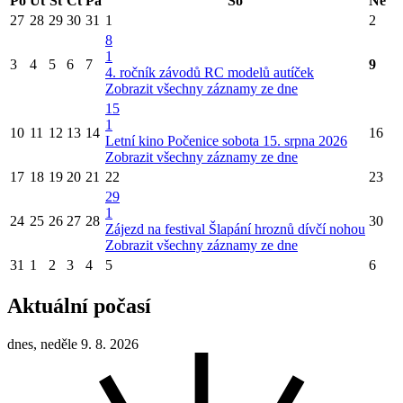
Po
Út
St
Čt
Pá
So
Ne
27
28
29
30
31
1
2
8
1
3
4
5
6
7
9
4. ročník závodů RC modelů autíček
Zobrazit všechny záznamy ze dne
15
1
10
11
12
13
14
16
Letní kino Počenice sobota 15. srpna 2026
Zobrazit všechny záznamy ze dne
17
18
19
20
21
22
23
29
1
24
25
26
27
28
30
Zájezd na festival Šlapání hroznů dívčí nohou
Zobrazit všechny záznamy ze dne
31
1
2
3
4
5
6
Aktuální počasí
dnes, neděle 9. 8. 2026