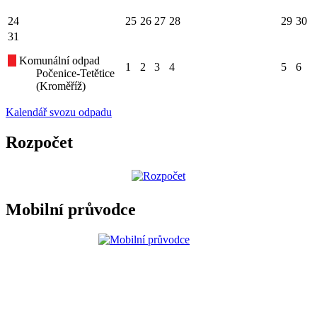
24
25
26
27
28
29
30
31
Komunální odpad
1
2
3
4
5
6
Počenice-Tetětice
(Kroměříž)
Kalendář svozu odpadu
Rozpočet
Mobilní průvodce