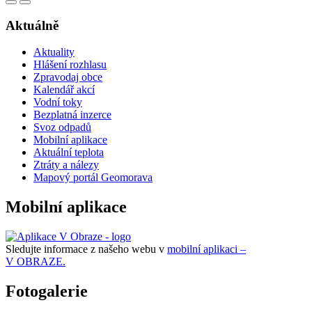
Aktuálně
Aktuality
Hlášení rozhlasu
Zpravodaj obce
Kalendář akcí
Vodní toky
Bezplatná inzerce
Svoz odpadů
Mobilní aplikace
Aktuální teplota
Ztráty a nálezy
Mapový portál Geomorava
Mobilní aplikace
Sledujte informace z našeho webu v
mobilní aplikaci –
V OBRAZE.
Fotogalerie