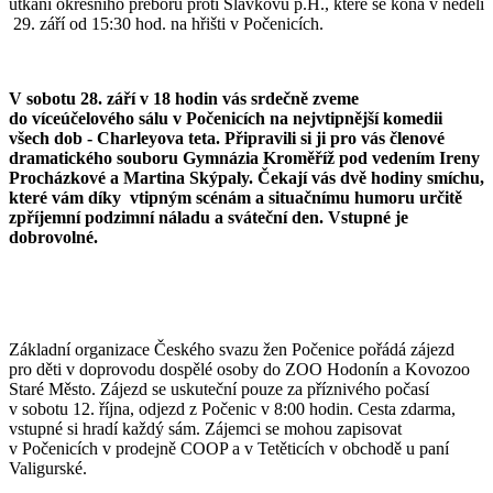
utkání okresního přeboru proti Slavkovu p.H., které se koná v neděli
29. září od 15:30 hod. na hřišti v Počenicích.
V sobotu 28. září v 18 hodin vás srdečně zveme
do víceúčelového sálu v Počenicích na nejvtipnější komedii
všech dob - Charleyova teta. Připravili si ji pro vás členové
dramatického souboru Gymnázia Kroměříž pod vedením Ireny
Procházkové a Martina Skýpaly. Čekají vás dvě hodiny smíchu,
které vám díky vtipným scénám a situačnímu humoru určitě
zpříjemní podzimní náladu a sváteční den. Vstupné je
dobrovolné.
Základní organizace Českého svazu žen Počenice pořádá zájezd
pro děti v doprovodu dospělé osoby do ZOO Hodonín a Kovozoo
Staré Město. Zájezd se uskuteční pouze za příznivého počasí
v sobotu 12. října, odjezd z Počenic v 8:00 hodin. Cesta zdarma,
vstupné si hradí každý sám. Zájemci se mohou zapisovat
v Počenicích v prodejně COOP a v Tetěticích v obchodě u paní
Valigurské.