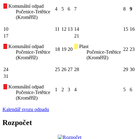
Komunální odpad
4
5
6
7
8
9
Počenice-Tetětice
(Kroměříž)
10
11
12
13
14
15
16
17
21
Komunální odpad
Plast
18
19
20
22
23
Počenice-Tetětice
Počenice-Tetětice
(Kroměříž)
(Kroměříž)
24
25
26
27
28
29
30
31
Komunální odpad
1
2
3
4
5
6
Počenice-Tetětice
(Kroměříž)
Kalendář svozu odpadu
Rozpočet