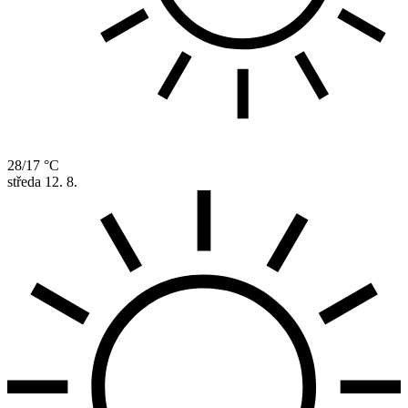
28/17 °C
středa
12. 8.