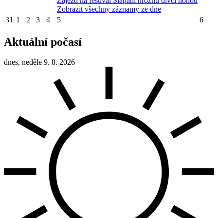
Zájezd na festival Šlapání hroznů dívčí nohou
Zobrazit všechny záznamy ze dne
31
1
2
3
4
5
6
Aktuální počasí
dnes, neděle 9. 8. 2026