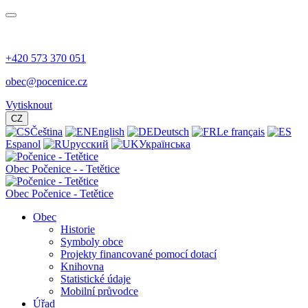
+420 573 370 051
obec@pocenice.cz
Vytisknout
CZ
Čeština
English
Deutsch
Le français
Espanol
русский
Українська
Obec
Počenice -
- Tetětice
Obec Počenice - Tetětice
Obec
Historie
Symboly obce
Projekty financované pomocí dotací
Knihovna
Statistické údaje
Mobilní průvodce
Úřad