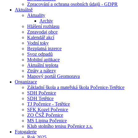
Zpracování a ochrana osobních údajů - GDPR
Aktuálně
Aktuality
Archiv
Hlášení rozhlasu
Zpravodaj obce
Kalendář akcí
Vodní toky
Bezplatná inzerce
Svoz odpadů
Mobilní aplikace
Aktuální teplota
Ztráty a nálezy
Mapový portál Geomorava
Organizace
Základní škola a mateřská škola Počenice-Tetětice
SDH Počenice
SDH Tetětice
TJ Počenice - Tetětice
SFK Kozel Počenice
ZO ČSŽ Počenice
MS Lipina Počenice
Klub stolního tenisu Počenice z.s.
Fotogalerie
Rok 2025