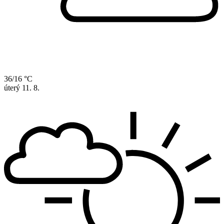
36/16 °C
úterý
11. 8.