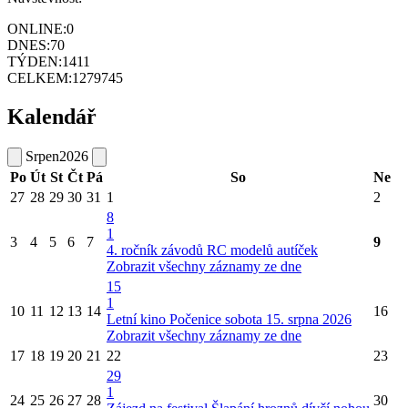
ONLINE:
0
DNES:
70
TÝDEN:
1411
CELKEM:
1279745
Kalendář
Srpen
2026
Po
Út
St
Čt
Pá
So
Ne
27
28
29
30
31
1
2
8
1
3
4
5
6
7
9
4. ročník závodů RC modelů autíček
Zobrazit všechny záznamy ze dne
15
1
10
11
12
13
14
16
Letní kino Počenice sobota 15. srpna 2026
Zobrazit všechny záznamy ze dne
17
18
19
20
21
22
23
29
1
24
25
26
27
28
30