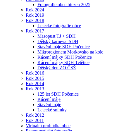
Fotografie obce březen 2025
Rok 2024
Rok 2019
Rok 2018
Letecké fotografie obce
Rok 2017
Masopust TJ + SDH
Dětský karneval SDH
Stavění máje SDH Počenice
Mikroregionem Morkovsko na kole
Kácení májky SDH Počenice
Kácení májky SDH Tetětice
Dětský den ZO ČSŽ
Rok 2016
Rok 2015
Rok 2014
Rok 2013
125 let SDH Počenice
Kácení máje
Stavění máje
Letecké snímky
Rok 2012
Rok 2011
Virtuální prohlídka obce
Panoramatické fotografie