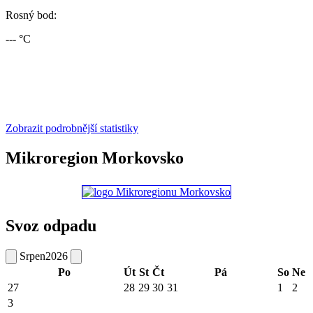
Rosný bod:
--- °C
Zobrazit podrobnější statistiky
Mikroregion Morkovsko
Svoz odpadu
Srpen
2026
Po
Út
St
Čt
Pá
So
Ne
27
28
29
30
31
1
2
3