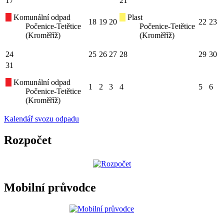
17
21
Komunální odpad
Plast
18
19
20
22
23
Počenice-Tetětice
Počenice-Tetětice
(Kroměříž)
(Kroměříž)
24
25
26
27
28
29
30
31
Komunální odpad
1
2
3
4
5
6
Počenice-Tetětice
(Kroměříž)
Kalendář svozu odpadu
Rozpočet
Mobilní průvodce