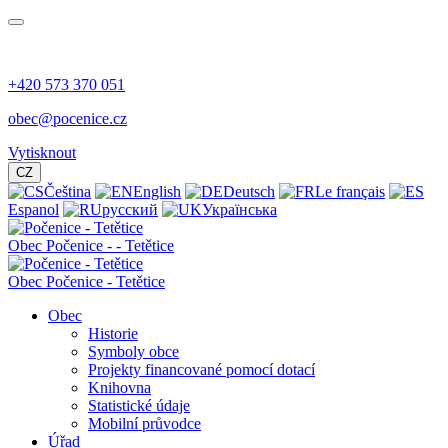
+420 573 370 051
obec@pocenice.cz
Vytisknout
CZ
Čeština
English
Deutsch
Le français
Espanol
русский
Українська
Obec
Počenice -
- Tetětice
Obec Počenice - Tetětice
Obec
Historie
Symboly obce
Projekty financované pomocí dotací
Knihovna
Statistické údaje
Mobilní průvodce
Úřad