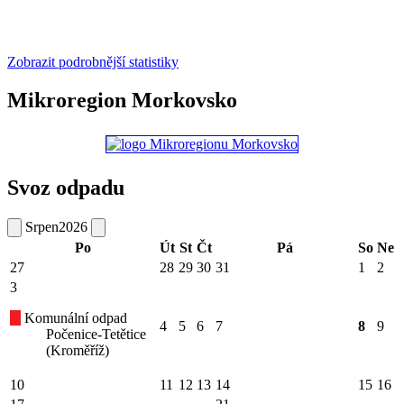
Zobrazit podrobnější statistiky
Mikroregion Morkovsko
Svoz odpadu
Srpen
2026
Po
Út
St
Čt
Pá
So
Ne
27
28
29
30
31
1
2
3
Komunální odpad
4
5
6
7
8
9
Počenice-Tetětice
(Kroměříž)
10
11
12
13
14
15
16