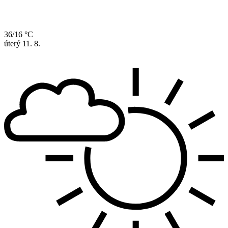
36/16 °C
úterý
11. 8.