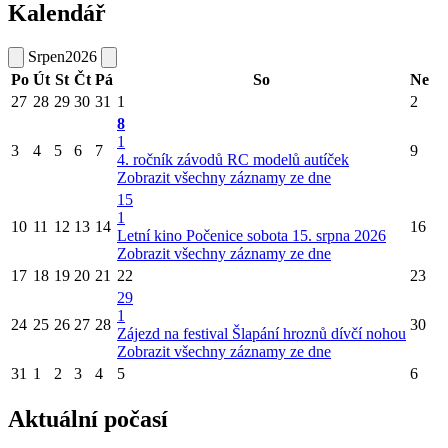
Kalendář
Srpen
2026
Po
Út
St
Čt
Pá
So
Ne
27
28
29
30
31
1
2
8
1
3
4
5
6
7
9
4. ročník závodů RC modelů autíček
Zobrazit všechny záznamy ze dne
15
1
10
11
12
13
14
16
Letní kino Počenice sobota 15. srpna 2026
Zobrazit všechny záznamy ze dne
17
18
19
20
21
22
23
29
1
24
25
26
27
28
30
Zájezd na festival Šlapání hroznů dívčí nohou
Zobrazit všechny záznamy ze dne
31
1
2
3
4
5
6
Aktuální počasí