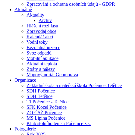
Zpracování a ochrana osobních údajů - GDPR
Aktuálně
Aktuality
Archiv
Hlášení rozhlasu
Zpravodaj obce
Kalendář akcí
Vodní toky
Bezplatná inzerce
Svoz odpadů
Mobilní aplikace
Aktuální teplota
Ztráty a nálezy
Mapový portál Geomorava
Organizace
Základní škola a mateřská škola Počenice-Tetětice
SDH Počenice
SDH Tetětice
TJ Počenice - Tetětice
SFK Kozel Počenice
ZO ČSŽ Počenice
MS Lipina Počenice
Klub stolního tenisu Počenice z.s.
Fotogalerie
Rok 2025