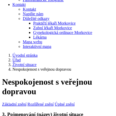
Kontakt
Kontakt
Napište nám
Důležité odkazy
Praktičtí lékaři Morkovice
Zubní lékaři Morkovice
Gynekologická ordinace Morkovice
Lékárna
Mapa webu
Interaktivní mapa
Úvodní stránka
Úřad
Životní situace
Nespokojenost s veřejnou dopravou
Nespokojenost s veřejnou
dopravou
Základní znění
Rozšířené znění
Úplné znění
3. Pojmenování (název) životní situace