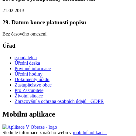
21.02.2013
29. Datum konce platnosti popisu
Bez časového omezení.
Úřad
e-podatelna
Úřední deska
Povinné informace
Úřední hodiny
Dokumenty úřadu
Zastupitelstvo obce
Pro Zastupitele
Životní situace
Zpracování a ochrana osobních údajů - GDPR
Mobilní aplikace
Sledujte informace z našeho webu v
mobilní aplikaci –