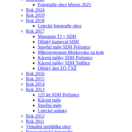
Fotografie obce březen 2025
Rok 2024
Rok 2019
Rok 2018
Letecké fotografie obce
Rok 2017
Masopust TJ + SDH
Dětský karneval SDH
Stavění máje SDH Počenice
Mikroregionem Morkovsko na kole
Kácení májky SDH Počenice
Kácení májky SDH Tetětice
Dětský den ZO ČSŽ
Rok 2016
Rok 2015
Rok 2014
Rok 2013
125 let SDH Počenice
Kácení máje
Stavění máje
Letecké snímky
Rok 2012
Rok 2011
Virtuální prohlídka obce
Panoramatické fotografie