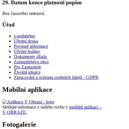
29. Datum konce platnosti popisu
Bez časového omezení.
Úřad
e-podatelna
Úřední deska
Povinné informace
Úřední hodiny
Dokumenty úřadu
Zastupitelstvo obce
Pro Zastupitele
Životní situace
Zpracování a ochrana osobních údajů - GDPR
Mobilní aplikace
Sledujte informace z našeho webu v
mobilní aplikaci –
V OBRAZE.
Fotogalerie