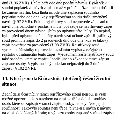
dnů (§ 96 ZVR). Lhůta běží ode dne podání návrhu. Byl-li však
soudní poplatek za návrh zaplacen až v průběhu řízení nebo došlo-li
ke změně návrhu, běží lhůta až ode dne zaplacení soudního
poplatku nebo ode dne, kdy rejstříkovému soudu došel změněný
návrh (§ 97 ZVR). Pokud rejstříkový soud neprovede zápis ani o
návrhu nerozhodne v příslušné lhůtě, považuje se navrhovaný zápis
za provedený dnem následujícím po uplynutí této lhůty. To neplatí,
byl-li před uplynutím této lhůty návrh vzat účinně zpět. Rejstříkový
soud promítne zápis do 2 pracovních dnů ode dne, kdy se takový
zápis považuje za provedený (§ 98 ZVR). Rejstříkový soud
vyrozumí účastníky o provedení zasláním výpisu z veřejného
rejstříku obsahujícího tento zápis. Vyrozumění zašle rejstříkový soud
také osobám, které se zapisují podle jiného zákona v rámci zápisu
zapsané osoby. Výpis musí být odeslán nejpozději do 3 dnů od
zápisu (§ 102 ZVR).
14. Kteří jsou další účastníci (dotčení) řešení životní
situace
Žádní další účastníci v rámci rejstříkového řízení nejsou, je však
možné upozornit, že s návrhem na zápis je třeba doložit souhlas
osob, které se zapisují v rámci zápisu osoby. Je tedy třeba jejich
součinnost. Takovýto souhlas není třeba, plyne-li z jiných k návrhu
na zápis dokládaných listin; u výmazu osoby zapsané v rámci zápisu