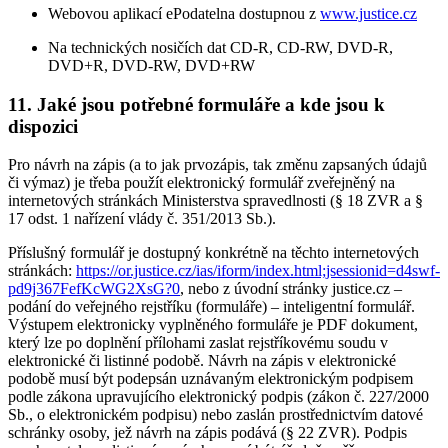
Webovou aplikací ePodatelna dostupnou z
www.justice.cz
Na technických nosičích dat CD-R, CD-RW, DVD-R,
DVD+R, DVD-RW, DVD+RW
11. Jaké jsou potřebné formuláře a kde jsou k
dispozici
Pro návrh na zápis (a to jak prvozápis, tak změnu zapsaných údajů
či výmaz) je třeba použít elektronický formulář zveřejněný na
internetových stránkách Ministerstva spravedlnosti (§ 18 ZVR a §
17 odst. 1 nařízení vlády č. 351/2013 Sb.).
Příslušný formulář je dostupný konkrétně na těchto internetových
stránkách:
https://or.justice.cz/ias/iform/index.html;jsessionid=d4swf-
pd9j367FefKcWG2XsG?0
, nebo z úvodní stránky justice.cz –
podání do veřejného rejstříku (formuláře) – inteligentní formulář.
Výstupem elektronicky vyplněného formuláře je PDF dokument,
který lze po doplnění přílohami zaslat rejstříkovému soudu v
elektronické či listinné podobě. Návrh na zápis v elektronické
podobě musí být podepsán uznávaným elektronickým podpisem
podle zákona upravujícího elektronický podpis (zákon č. 227/2000
Sb., o elektronickém podpisu) nebo zaslán prostřednictvím datové
schránky osoby, jež návrh na zápis podává (§ 22 ZVR). Podpis