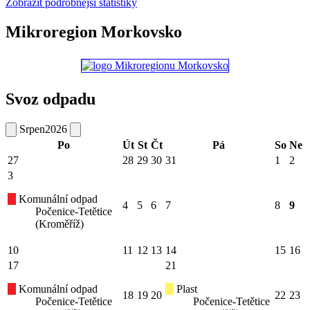
Zobrazit podrobnější statistiky
Mikroregion Morkovsko
Svoz odpadu
Srpen
2026
Po
Út
St
Čt
Pá
So
Ne
27
28
29
30
31
1
2
3
Komunální odpad
4
5
6
7
8
9
Počenice-Tetětice
(Kroměříž)
10
11
12
13
14
15
16
17
21
Komunální odpad
Plast
18
19
20
22
23
Počenice-Tetětice
Počenice-Tetětice