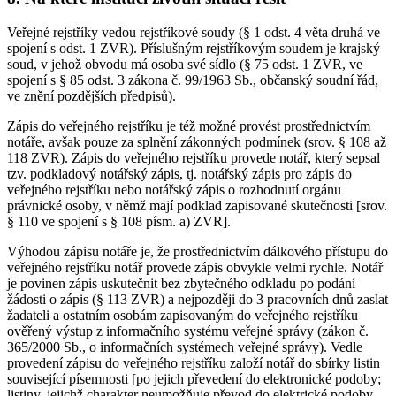
Veřejné rejstříky vedou rejstříkové soudy (§ 1 odst. 4 věta druhá ve
spojení s odst. 1 ZVR). Příslušným rejstříkovým soudem je krajský
soud, v jehož obvodu má osoba své sídlo (§ 75 odst. 1 ZVR, ve
spojení s § 85 odst. 3 zákona č. 99/1963 Sb., občanský soudní řád,
ve znění pozdějších předpisů).
Zápis do veřejného rejstříku je též možné provést prostřednictvím
notáře, avšak pouze za splnění zákonných podmínek (srov. § 108 až
118 ZVR). Zápis do veřejného rejstříku provede notář, který sepsal
tzv. podkladový notářský zápis, tj. notářský zápis pro zápis do
veřejného rejstříku nebo notářský zápis o rozhodnutí orgánu
právnické osoby, v němž mají podklad zapisované skutečnosti [srov.
§ 110 ve spojení s § 108 písm. a) ZVR].
Výhodou zápisu notáře je, že prostřednictvím dálkového přístupu do
veřejného rejstříku notář provede zápis obvykle velmi rychle. Notář
je povinen zápis uskutečnit bez zbytečného odkladu po podání
žádosti o zápis (§ 113 ZVR) a nejpozději do 3 pracovních dnů zaslat
žadateli a ostatním osobám zapisovaným do veřejného rejstříku
ověřený výstup z informačního systému veřejné správy (zákon č.
365/2000 Sb., o informačních systémech veřejné správy). Vedle
provedení zápisu do veřejného rejstříku založí notář do sbírky listin
související písemnosti [po jejich převedení do elektronické podoby;
listiny, jejichž charakter neumožňuje převod do elektrické podoby,