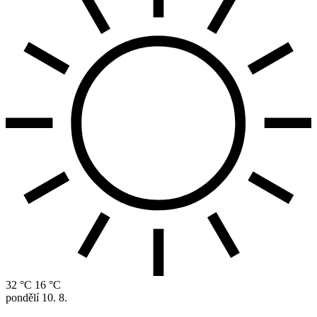
32 °C
16 °C
pondělí
10. 8.