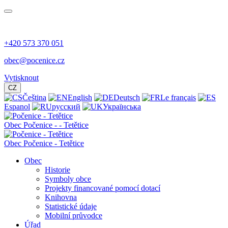
+420 573 370 051
obec@pocenice.cz
Vytisknout
CZ
Čeština
English
Deutsch
Le français
Espanol
русский
Українська
Obec
Počenice -
- Tetětice
Obec Počenice - Tetětice
Obec
Historie
Symboly obce
Projekty financované pomocí dotací
Knihovna
Statistické údaje
Mobilní průvodce
Úřad