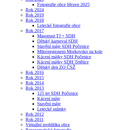
Fotografie obce březen 2025
Rok 2024
Rok 2019
Rok 2018
Letecké fotografie obce
Rok 2017
Masopust TJ + SDH
Dětský karneval SDH
Stavění máje SDH Počenice
Mikroregionem Morkovsko na kole
Kácení májky SDH Počenice
Kácení májky SDH Tetětice
Dětský den ZO ČSŽ
Rok 2016
Rok 2015
Rok 2014
Rok 2013
125 let SDH Počenice
Kácení máje
Stavění máje
Letecké snímky
Rok 2012
Rok 2011
Virtuální prohlídka obce
Panoramatické fotografie