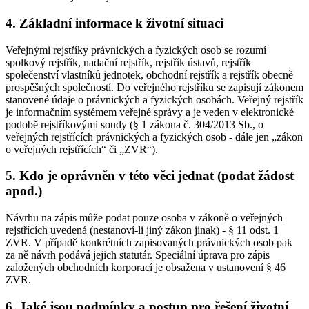
4. Základní informace k životní situaci
Veřejnými rejstříky právnických a fyzických osob se rozumí
spolkový rejstřík, nadační rejstřík, rejstřík ústavů, rejstřík
společenství vlastníků jednotek, obchodní rejstřík a rejstřík obecně
prospěšných společností. Do veřejného rejstříku se zapisují zákonem
stanovené údaje o právnických a fyzických osobách. Veřejný rejstřík
je informačním systémem veřejné správy a je veden v elektronické
podobě rejstříkovými soudy (§ 1 zákona č. 304/2013 Sb., o
veřejných rejstřících právnických a fyzických osob - dále jen „zákon
o veřejných rejstřících“ či „ZVR“).
5. Kdo je oprávněn v této věci jednat (podat žádost
apod.)
Návrhu na zápis může podat pouze osoba v zákoně o veřejných
rejstřících uvedená (nestanoví-li jiný zákon jinak) - § 11 odst. 1
ZVR. V případě konkrétních zapisovaných právnických osob pak
za ně návrh podává jejich statutár. Speciální úprava pro zápis
založených obchodních korporací je obsažena v ustanovení § 46
ZVR.
6. Jaké jsou podmínky a postup pro řešení životní