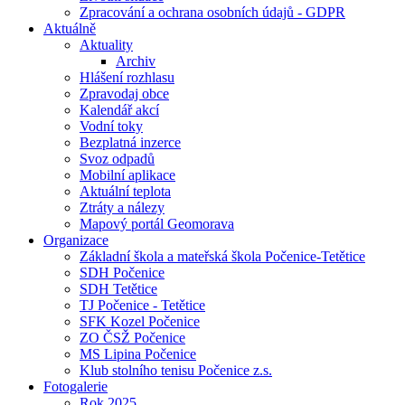
Zpracování a ochrana osobních údajů - GDPR
Aktuálně
Aktuality
Archiv
Hlášení rozhlasu
Zpravodaj obce
Kalendář akcí
Vodní toky
Bezplatná inzerce
Svoz odpadů
Mobilní aplikace
Aktuální teplota
Ztráty a nálezy
Mapový portál Geomorava
Organizace
Základní škola a mateřská škola Počenice-Tetětice
SDH Počenice
SDH Tetětice
TJ Počenice - Tetětice
SFK Kozel Počenice
ZO ČSŽ Počenice
MS Lipina Počenice
Klub stolního tenisu Počenice z.s.
Fotogalerie
Rok 2025