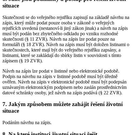
situace
Skutečnosti se do veřejného rejstříku zapisují na základě návrhu na
zápis, který může podat pouze osoba v zákoně o veřejných
rejstřících uvedená (nestanoví-li jiný zákon jinak) a návrh na zápis
musí být podán bez zbytečného odkladu po vzniku rozhodné
skutečnosti (§ 11 ZVR). Návrh na zápis lze podat pouze na
formuláři (§ 18 ZVR). Návrh na zápis musí být doložen listinami o
skutečnostech, které mají být do veřejného rejstříku zapsány, a
listinami, které se zakládají do sbírky listin v souvislosti s tímto
zápisem (§ 19 ZVR).
Návrh na zápis lze podat v listinné nebo elektronické podobě.
Podpis na návrhu na zápis v listinné podobě musí být úředně
ověřen. Návrh na zápis v elektronické podobě musí být podepsán
uznávaným elektronickým podpisem nebo zaslán prostřednictvím
datové schránky osoby, jež návrh na zápis podává (§ 22 ZVR).
7. Jakým způsobem můžete zahájit řešení životní
situace
Podáním návrhu na zápis.
8. Na které instituci životní situaci řešit