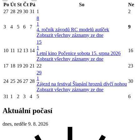
Po
Út
St
Čt
Pá
So
Ne
27
28
29
30
31
1
2
8
1
3
4
5
6
7
9
4. ročník závodů RC modelů autíček
Zobrazit všechny záznamy ze dne
15
1
10
11
12
13
14
16
Letní kino Počenice sobota 15. srpna 2026
Zobrazit všechny záznamy ze dne
17
18
19
20
21
22
23
29
1
24
25
26
27
28
30
Zájezd na festival Šlapání hroznů dívčí nohou
Zobrazit všechny záznamy ze dne
31
1
2
3
4
5
6
Aktuální počasí
dnes, neděle 9. 8. 2026