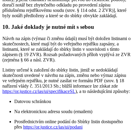
doručí notář bez zbytečného odkladu po provedení zápisu
příslušnému rejstříkovému soudu (srov. § 114 odst. 2 ZVR)], které
byly notáři předloženy a které se do sbírky obvykle zakládají.
10. Jaké doklady je nutné mít s sebou
Návrh na zápis (výmaz či změnu údajů) musí být doložen listinami o
skutečnostech, které mají být do veřejného rejstříku zapsány, a
listinami, které se zakládají do sbírky listin v souvislosti s tímto
zápisem (§ 19 ZVR). Rozsah požadovaných příloh vyplývá ze ZVR
(zejména § 66 a násl. ZVR).
Listiny určené k založení do sbírky listin, jimiž se nedokládají
skutečnosti uvedené v návrhu na zápis, změnu nebo výmaz zápisu
ve veřejném rejstříku, je nutné zasílat ve formátu PDF (srov. § 18
nařízení vlády č. 351/2013 Sb.; bližší informace lze získat zde
https://or.justice.cz/ias/ui/specifikaceSL
), a to následujícími způsoby:
Datovou schránkou
Na elektronickou adresu soudu (emailem)
Prostřednictvím online podání do Sbírky listin dostupného
přes
https://or.justice.cz/ias/ui/podani