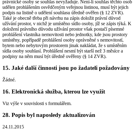
právnické osoby se souhlas nevyžaduje. Není-li souhlas těchto osob
udělen prohlášením osvědčeným veřejnou listinou, musí být jejich
podpis na listině o udělení souhlasu úředně ověřen (§ 12 ZVR).
Také je obecně třeba při návrhu na zápis doložit právní důvod
užívání prostor, v nichž je umístěno sídlo osoby, jíž se zápis týká. K
doložení právního důvodu užívání prostor však postačí písemné
prohlášení vlastníka nemovitosti nebo jednotky, kde jsou prostory
umístěny, popřípadě prohlášení osoby oprávněné s nemovitostí,
bytem nebo nebytovým prostorem jinak nakládat, že s umístěním
sídla osoby souhlasí. Prohlášení nesmí být starší než 3 měsíce a
podpisy na něm musí být úředně ověřeny (§ 14 ZVR).
15. Jaké další činnosti jsou po žadateli požadovány
Žádné.
16. Elektronická služba, kterou lze využít
Viz výše v souvislosti s formulářem.
28. Popis byl naposledy aktualizován
24.11.2015