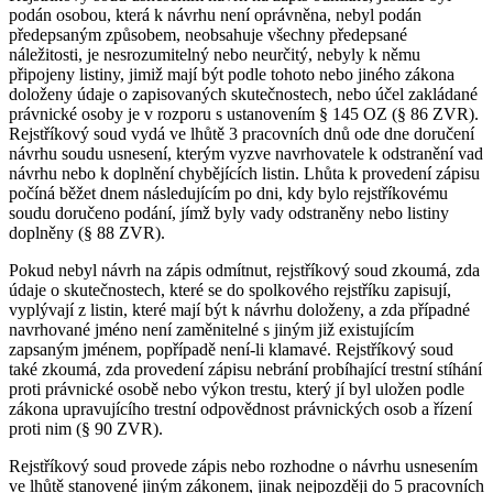
podán osobou, která k návrhu není oprávněna, nebyl podán
předepsaným způsobem, neobsahuje všechny předepsané
náležitosti, je nesrozumitelný nebo neurčitý, nebyly k němu
připojeny listiny, jimiž mají být podle tohoto nebo jiného zákona
doloženy údaje o zapisovaných skutečnostech, nebo účel zakládané
právnické osoby je v rozporu s ustanovením § 145 OZ (§ 86 ZVR).
Rejstříkový soud vydá ve lhůtě 3 pracovních dnů ode dne doručení
návrhu soudu usnesení, kterým vyzve navrhovatele k odstranění vad
návrhu nebo k doplnění chybějících listin. Lhůta k provedení zápisu
počíná běžet dnem následujícím po dni, kdy bylo rejstříkovému
soudu doručeno podání, jímž byly vady odstraněny nebo listiny
doplněny (§ 88 ZVR).
Pokud nebyl návrh na zápis odmítnut, rejstříkový soud zkoumá, zda
údaje o skutečnostech, které se do spolkového rejstříku zapisují,
vyplývají z listin, které mají být k návrhu doloženy, a zda případné
navrhované jméno není zaměnitelné s jiným již existujícím
zapsaným jménem, popřípadě není-li klamavé. Rejstříkový soud
také zkoumá, zda provedení zápisu nebrání probíhající trestní stíhání
proti právnické osobě nebo výkon trestu, který jí byl uložen podle
zákona upravujícího trestní odpovědnost právnických osob a řízení
proti nim (§ 90 ZVR).
Rejstříkový soud provede zápis nebo rozhodne o návrhu usnesením
ve lhůtě stanovené jiným zákonem, jinak nejpozději do 5 pracovních