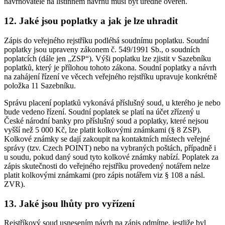
navrhovatele na listinném návrhu musí být úředně ověřen.
12. Jaké jsou poplatky a jak je lze uhradit
Zápis do veřejného rejstříku podléhá soudnímu poplatku. Soudní
poplatky jsou upraveny zákonem č. 549/1991 Sb., o soudních
poplatcích (dále jen „ZSP“). Výši poplatku lze zjistit v Sazebníku
poplatků, který je přílohou tohoto zákona. Soudní poplatky a návrh
na zahájení řízení ve věcech veřejného rejstříku upravuje konkrétně
položka 11 Sazebníku.
Správu placení poplatků vykonává příslušný soud, u kterého je nebo
bude vedeno řízení. Soudní poplatek se platí na účet zřízený u
České národní banky pro příslušný soud a poplatky, které nejsou
vyšší než 5 000 Kč, lze platit kolkovými známkami (§ 8 ZSP).
Kolkové známky se dají zakoupit na kontaktních místech veřejné
správy (tzv. Czech POINT) nebo na vybraných poštách, případně i
u soudu, pokud daný soud tyto kolkové známky nabízí. Poplatek za
zápis skutečnosti do veřejného rejstříku provedený notářem nelze
platit kolkovými známkami (pro zápis notářem viz § 108 a násl.
ZVR).
13. Jaké jsou lhůty pro vyřízení
Rejstříkový soud usnesením návrh na zápis odmítne, jestliže byl