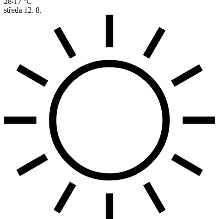
28/17 °C
středa
12. 8.