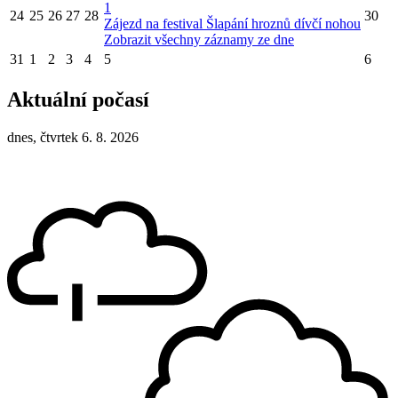
1
24
25
26
27
28
30
Zájezd na festival Šlapání hroznů dívčí nohou
Zobrazit všechny záznamy ze dne
31
1
2
3
4
5
6
Aktuální počasí
dnes, čtvrtek 6. 8. 2026