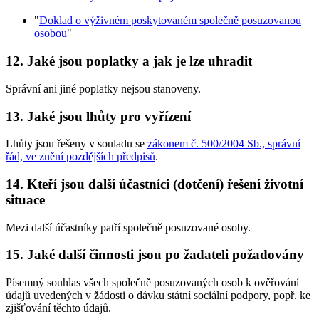
"
Doklad o výživném poskytovaném společně posuzovanou
osobou
"
12. Jaké jsou poplatky a jak je lze uhradit
Správní ani jiné poplatky nejsou stanoveny.
13. Jaké jsou lhůty pro vyřízení
Lhůty jsou řešeny v souladu se
zákonem č. 500/2004 Sb., správní
řád, ve znění pozdějších předpisů
.
14. Kteří jsou další účastníci (dotčení) řešení životní
situace
Mezi další účastníky patří společně posuzované osoby.
15. Jaké další činnosti jsou po žadateli požadovány
Písemný souhlas všech společně posuzovaných osob k ověřování
údajů uvedených v žádosti o dávku státní sociální podpory, popř. ke
zjišťování těchto údajů.