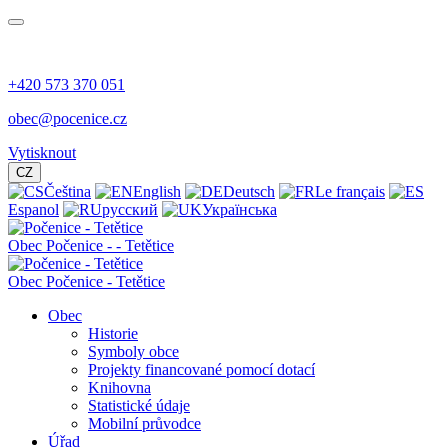
+420 573 370 051
obec@pocenice.cz
Vytisknout
CZ
Čeština
English
Deutsch
Le français
Espanol
русский
Українська
Obec
Počenice -
- Tetětice
Obec Počenice - Tetětice
Obec
Historie
Symboly obce
Projekty financované pomocí dotací
Knihovna
Statistické údaje
Mobilní průvodce
Úřad