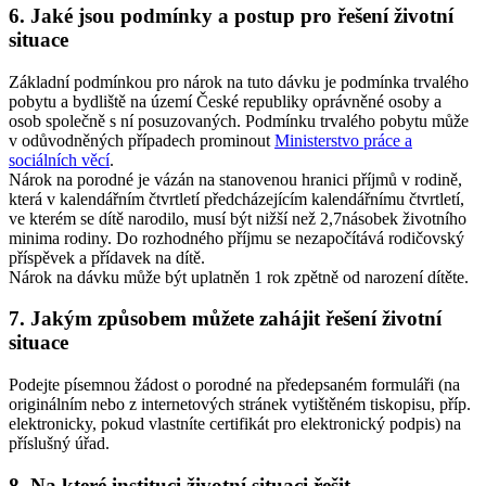
6. Jaké jsou podmínky a postup pro řešení životní
situace
Základní podmínkou pro nárok na tuto dávku je podmínka trvalého
pobytu a bydliště na území České republiky oprávněné osoby a
osob společně s ní posuzovaných. Podmínku trvalého pobytu může
v odůvodněných případech prominout
Ministerstvo práce a
sociálních věcí
.
Nárok na porodné je vázán na stanovenou hranici příjmů v rodině,
která v kalendářním čtvrtletí předcházejícím kalendářnímu čtvrtletí,
ve kterém se dítě narodilo, musí být nižší než 2,7násobek životního
minima rodiny. Do rozhodného příjmu se nezapočítává rodičovský
příspěvek a přídavek na dítě.
Nárok na dávku může být uplatněn 1 rok zpětně od narození dítěte.
7. Jakým způsobem můžete zahájit řešení životní
situace
Podejte písemnou žádost o porodné na předepsaném formuláři (na
originálním nebo z internetových stránek vytištěném tiskopisu, příp.
elektronicky, pokud vlastníte certifikát pro elektronický podpis) na
příslušný úřad.
8. Na které instituci životní situaci řešit