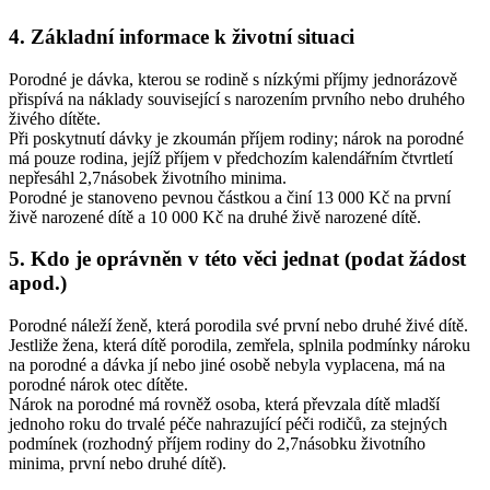
4. Základní informace k životní situaci
Porodné je dávka, kterou se rodině s nízkými příjmy jednorázově
přispívá na náklady související s narozením prvního nebo druhého
živého dítěte.
Při poskytnutí dávky je zkoumán příjem rodiny; nárok na porodné
má pouze rodina, jejíž příjem v předchozím kalendářním čtvrtletí
nepřesáhl 2,7násobek životního minima.
Porodné je stanoveno pevnou částkou a činí 13 000 Kč na první
živě narozené dítě a 10 000 Kč na druhé živě narozené dítě.
5. Kdo je oprávněn v této věci jednat (podat žádost
apod.)
Porodné náleží ženě, která porodila své první nebo druhé živé dítě.
Jestliže žena, která dítě porodila, zemřela, splnila podmínky nároku
na porodné a dávka jí nebo jiné osobě nebyla vyplacena, má na
porodné nárok otec dítěte.
Nárok na porodné má rovněž osoba, která převzala dítě mladší
jednoho roku do trvalé péče nahrazující péči rodičů, za stejných
podmínek (rozhodný příjem rodiny do 2,7násobku životního
minima, první nebo druhé dítě).