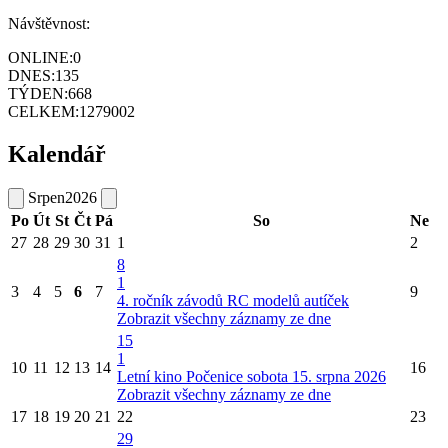
Návštěvnost:
ONLINE:
0
DNES:
135
TÝDEN:
668
CELKEM:
1279002
Kalendář
Srpen
2026
Po
Út
St
Čt
Pá
So
Ne
27
28
29
30
31
1
2
8
1
3
4
5
6
7
9
4. ročník závodů RC modelů autíček
Zobrazit všechny záznamy ze dne
15
1
10
11
12
13
14
16
Letní kino Počenice sobota 15. srpna 2026
Zobrazit všechny záznamy ze dne
17
18
19
20
21
22
23
29