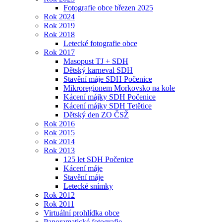
Fotografie obce březen 2025
Rok 2024
Rok 2019
Rok 2018
Letecké fotografie obce
Rok 2017
Masopust TJ + SDH
Dětský karneval SDH
Stavění máje SDH Počenice
Mikroregionem Morkovsko na kole
Kácení májky SDH Počenice
Kácení májky SDH Tetětice
Dětský den ZO ČSŽ
Rok 2016
Rok 2015
Rok 2014
Rok 2013
125 let SDH Počenice
Kácení máje
Stavění máje
Letecké snímky
Rok 2012
Rok 2011
Virtuální prohlídka obce
Panoramatické fotografie