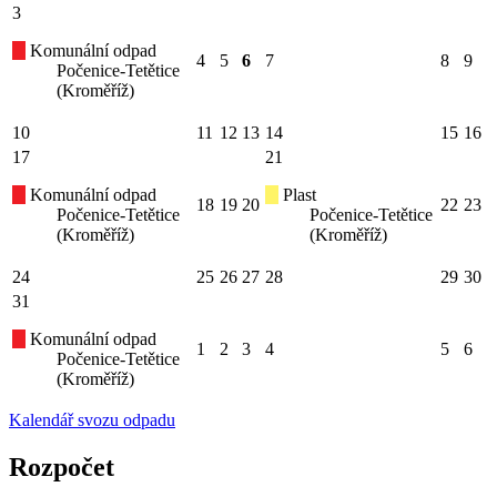
3
Komunální odpad
4
5
6
7
8
9
Počenice-Tetětice
(Kroměříž)
10
11
12
13
14
15
16
17
21
Komunální odpad
Plast
18
19
20
22
23
Počenice-Tetětice
Počenice-Tetětice
(Kroměříž)
(Kroměříž)
24
25
26
27
28
29
30
31
Komunální odpad
1
2
3
4
5
6
Počenice-Tetětice
(Kroměříž)
Kalendář svozu odpadu
Rozpočet