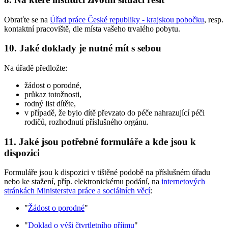
Obraťte se na
Úřad práce České republiky - krajskou pobočku
, resp.
kontaktní pracoviště, dle místa vašeho trvalého pobytu.
10. Jaké doklady je nutné mít s sebou
Na úřadě předložte:
žádost o porodné,
průkaz totožnosti,
rodný list dítěte,
v případě, že bylo dítě převzato do péče nahrazující péči
rodičů, rozhodnutí příslušného orgánu.
11. Jaké jsou potřebné formuláře a kde jsou k
dispozici
Formuláře jsou k dispozici v tištěné podobě na příslušném úřadu
nebo ke stažení, příp. elektronickému podání, na
internetových
stránkách Ministerstva práce a sociálních věcí
:
"
Žádost o porodné
"
"
Doklad o výši čtvrtletního příjmu
"