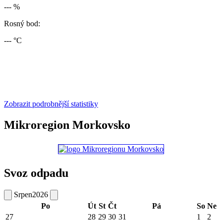
--- %
Rosný bod:
--- °C
Zobrazit podrobnější statistiky
Mikroregion Morkovsko
Svoz odpadu
Srpen
2026
Po
Út
St
Čt
Pá
So
Ne
27
28
29
30
31
1
2