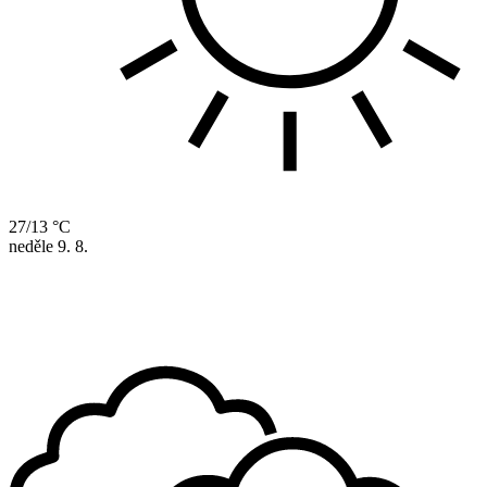
27/13 °C
neděle
9. 8.