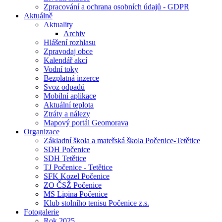
Zpracování a ochrana osobních údajů - GDPR
Aktuálně
Aktuality
Archiv
Hlášení rozhlasu
Zpravodaj obce
Kalendář akcí
Vodní toky
Bezplatná inzerce
Svoz odpadů
Mobilní aplikace
Aktuální teplota
Ztráty a nálezy
Mapový portál Geomorava
Organizace
Základní škola a mateřská škola Počenice-Tetětice
SDH Počenice
SDH Tetětice
TJ Počenice - Tetětice
SFK Kozel Počenice
ZO ČSŽ Počenice
MS Lipina Počenice
Klub stolního tenisu Počenice z.s.
Fotogalerie
Rok 2025