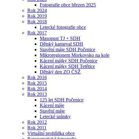
Fotografie obce březen 2025
Rok 2024
Rok 2019
Rok 2018
Letecké fotografie obce
Rok 2017
Masopust TJ + SDH
Dětský karneval SDH
Stavění máje SDH Počenice
Mikroregionem Morkovsko na kole
Kácení májky SDH Počenice
Kácení májky SDH Tetětice
Dětský den ZO ČSŽ
Rok 2016
Rok 2015
Rok 2014
Rok 2013
125 let SDH Počenice
Kácení máje
Stavění máje
Letecké snímky
Rok 2012
Rok 2011
Virtuální prohlídka obce
Panoramatické fotografie