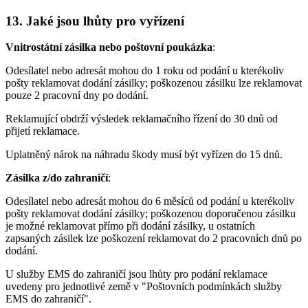
13. Jaké jsou lhůty pro vyřízení
Vnitrostátní zásilka nebo poštovní poukázka
:
Odesílatel nebo adresát mohou do 1 roku od podání u kterékoliv
pošty reklamovat dodání zásilky; poškozenou zásilku lze reklamovat
pouze 2 pracovní dny po dodání.
Reklamující obdrží výsledek reklamačního řízení do 30 dnů od
přijetí reklamace.
Uplatněný nárok na náhradu škody musí být vyřízen do 15 dnů.
Zásilka z/do zahraničí
:
Odesílatel nebo adresát mohou do 6 měsíců od podání u kterékoliv
pošty reklamovat dodání zásilky; poškozenou doporučenou zásilku
je možné reklamovat přímo při dodání zásilky, u ostatních
zapsaných zásilek lze poškození reklamovat do 2 pracovních dnů po
dodání.
U služby EMS do zahraničí jsou lhůty pro podání reklamace
uvedeny pro jednotlivé země v "Poštovních podmínkách služby
EMS do zahraničí".