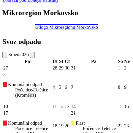
Zobrazit podrobnější statistiky
Mikroregion Morkovsko
Svoz odpadu
Srpen
2026
Po
Út
St
Čt
Pá
So
Ne
27
28
29
30
31
1
2
3
Komunální odpad
4
5
6
7
8
9
Počenice-Tetětice
(Kroměříž)
10
11
12
13
14
15
16
17
21
Komunální odpad
Plast
18
19
20
22
23
Počenice-Tetětice
Počenice-Tetětice