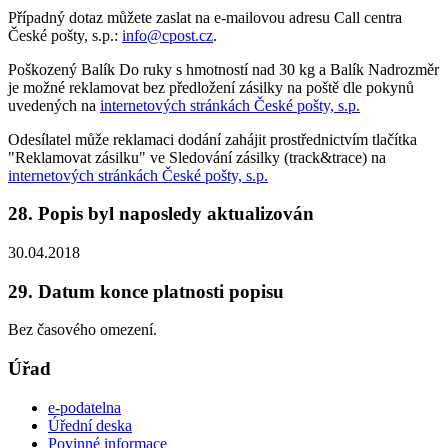
Případný dotaz můžete zaslat na e-mailovou adresu Call centra
České pošty, s.p.:
info@cpost.cz
.
Poškozený Balík Do ruky s hmotností nad 30 kg a Balík Nadrozměr
je možné reklamovat bez předložení zásilky na poště dle pokynů
uvedených na
internetových stránkách České pošty, s.p.
Odesílatel může reklamaci dodání zahájit prostřednictvím tlačítka
"Reklamovat zásilku" ve Sledování zásilky (track&trace) na
internetových stránkách České pošty, s.p.
28. Popis byl naposledy aktualizován
30.04.2018
29. Datum konce platnosti popisu
Bez časového omezení.
Úřad
e-podatelna
Úřední deska
Povinné informace