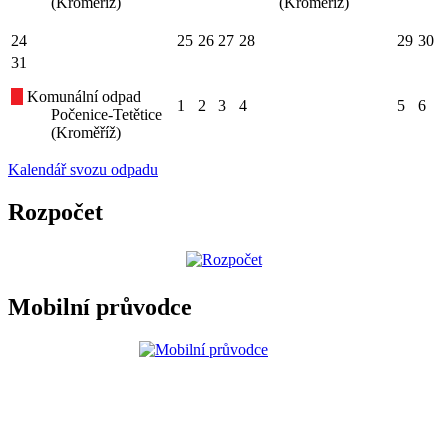
(Kroměříž)
(Kroměříž)
24
25
26
27
28
29
30
31
Komunální odpad
1
2
3
4
5
6
Počenice-Tetětice
(Kroměříž)
Kalendář svozu odpadu
Rozpočet
Mobilní průvodce