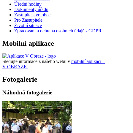
Úřední hodiny
Dokumenty úřadu
Zastupitelstvo obce
Pro Zastupitele
Životní situace
Zpracování a ochrana osobních údajů - GDPR
Mobilní aplikace
Sledujte informace z našeho webu v
mobilní aplikaci –
V OBRAZE.
Fotogalerie
Náhodná fotogalerie