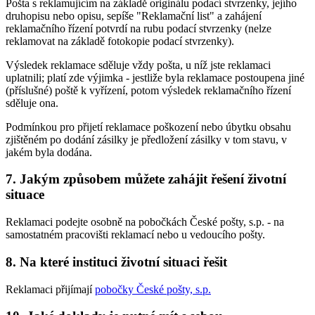
Pošta s reklamujícím na základě originálu podací stvrzenky, jejího
druhopisu nebo opisu, sepíše "Reklamační list" a zahájení
reklamačního řízení potvrdí na rubu podací stvrzenky (nelze
reklamovat na základě fotokopie podací stvrzenky).
Výsledek reklamace sděluje vždy pošta, u níž jste reklamaci
uplatnili; platí zde výjimka - jestliže byla reklamace postoupena jiné
(příslušné) poště k vyřízení, potom výsledek reklamačního řízení
sděluje ona.
Podmínkou pro přijetí reklamace poškození nebo úbytku obsahu
zjištěném po dodání zásilky je předložení zásilky v tom stavu, v
jakém byla dodána.
7. Jakým způsobem můžete zahájit řešení životní
situace
Reklamaci podejte osobně na pobočkách České pošty, s.p. - na
samostatném pracovišti reklamací nebo u vedoucího pošty.
8. Na které instituci životní situaci řešit
Reklamaci přijímají
pobočky České pošty, s.p.