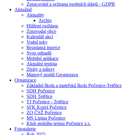
Zpracování a ochrana osobních údajů - GDPR
Aktuálně
Aktuality
Archiv
Hlášení rozhlasu
Zpravodaj obce
Kalendář akcí
Vodní toky
Bezplatná inzerce
Svoz odpadů
Mobilní aplikace
Aktuální teplota
Ztráty a nálezy
Mapový portál Geomorava
Organizace
Základní škola a mateřská škola Počenice-Tetětice
SDH Počenice
SDH Tetětice
TJ Počenice - Tetětice
SFK Kozel Počenice
ZO ČSŽ Počenice
MS Lipina Počenice
Klub stolního tenisu Počenice z.s.
Fotogalerie
Rok 2025