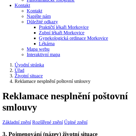
Kontakt
Kontakt
Napište nám
Důležité odkazy
Praktičtí lékaři Morkovice
Zubní lékaři Morkovice
Gynekologická ordinace Morkovice
Lékárna
Mapa webu
Interaktivní mapa
Úvodní stránka
Úřad
Životní situace
Reklamace nesplnění poštovní smlouvy
Reklamace nesplnění poštovní
smlouvy
Základní znění
Rozšířené znění
Úplné znění
3. Pojmenování (název) životní situace