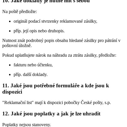
10. Jaké doklady je nutné mít s sebou
Na poště předložte:
originál podací stvrzenky reklamované zásilky,
příp. její opis nebo druhopis.
Nutnost znát podrobný popis obsahu hledané zásilky pro pátrání v
poštovní úložně.
Pokud uplatňujete nárok na náhradu za ztrátu zásilky, předložte:
fakturu nebo účtenku,
příp. další doklady.
11. Jaké jsou potřebné formuláře a kde jsou k
dispozici
"Reklamační list" mají k dispozici pobočky České pošty, s.p.
12. Jaké jsou poplatky a jak je lze uhradit
Poplatky nejsou stanoveny.