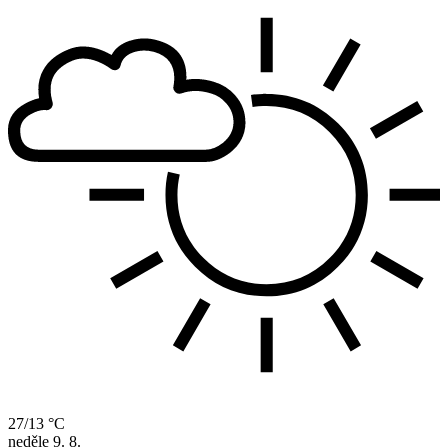
27/13 °C
neděle
9. 8.