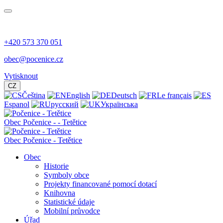
+420 573 370 051
obec@pocenice.cz
Vytisknout
CZ
Čeština
English
Deutsch
Le français
Espanol
русский
Українська
Obec
Počenice -
- Tetětice
Obec Počenice - Tetětice
Obec
Historie
Symboly obce
Projekty financované pomocí dotací
Knihovna
Statistické údaje
Mobilní průvodce
Úřad