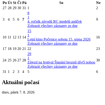
Po
Út
St
Čt
Pá
So
Ne
27
28
29
30
31
1
2
8
1
3
4
5
6
7
9
4. ročník závodů RC modelů autíček
Zobrazit všechny záznamy ze dne
15
1
10
11
12
13
14
16
Letní kino Počenice sobota 15. srpna 2026
Zobrazit všechny záznamy ze dne
17
18
19
20
21
22
23
29
1
24
25
26
27
28
30
Zájezd na festival Šlapání hroznů dívčí nohou
Zobrazit všechny záznamy ze dne
31
1
2
3
4
5
6
Aktuální počasí
dnes, pátek 7. 8. 2026