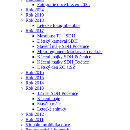
Fotografie obce březen 2025
Rok 2024
Rok 2019
Rok 2018
Letecké fotografie obce
Rok 2017
Masopust TJ + SDH
Dětský karneval SDH
Stavění máje SDH Počenice
Mikroregionem Morkovsko na kole
Kácení májky SDH Počenice
Kácení májky SDH Tetětice
Dětský den ZO ČSŽ
Rok 2016
Rok 2015
Rok 2014
Rok 2013
125 let SDH Počenice
Kácení máje
Stavění máje
Letecké snímky
Rok 2012
Rok 2011
Virtuální prohlídka obce
Panoramatické fotografie