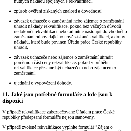
nutných nákladů spojených s rekvalifikací,
způsob ověření získaných znalostí a dovedností,
závazek uchazeče o zaměstnání nebo zájemce o zaměstnání
uhradit náklady rekvalifikace, pokud bez vážných důvodů
nedokončí rekvalifikaci nebo odmítne nastoupit do vhodného
zaměstnání odpovídajícího nově získané kvalifikaci, a druhy
nákladů, které bude povinen Úřadu práce České republiky
uhradit,
závazek uchazeče nebo zájemce o zaměstnání uhradit
poměrnou část ceny rekvalifikace, pokud v průběhu
rekvalifikace přestane být uchazečem nebo zájemcem o
zaměstnání,
ujednání o vypovězení dohody.
11. Jaké jsou potřebné formuláře a kde jsou k
dispozici
V případě rekvalifikace zabezpečované Úřadem práce České
republiky předepsané formuláře nejsou stanoveny.
V případě zvolené rekvalifikace vyplníte formulář "Zájem o