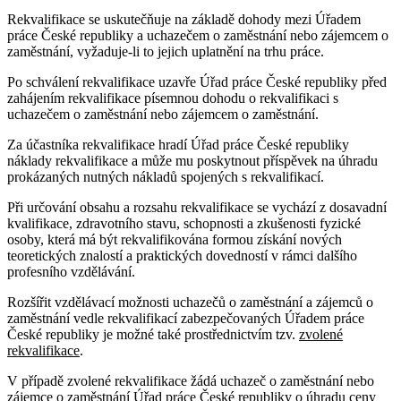
Rekvalifikace se uskutečňuje na základě dohody mezi Úřadem
práce České republiky a uchazečem o zaměstnání nebo zájemcem o
zaměstnání, vyžaduje-li to jejich uplatnění na trhu práce.
Po schválení rekvalifikace uzavře Úřad práce České republiky před
zahájením rekvalifikace písemnou dohodu o rekvalifikaci s
uchazečem o zaměstnání nebo zájemcem o zaměstnání.
Za účastníka rekvalifikace hradí Úřad práce České republiky
náklady rekvalifikace a může mu poskytnout příspěvek na úhradu
prokázaných nutných nákladů spojených s rekvalifikací.
Při určování obsahu a rozsahu rekvalifikace se vychází z dosavadní
kvalifikace, zdravotního stavu, schopnosti a zkušenosti fyzické
osoby, která má být rekvalifikována formou získání nových
teoretických znalostí a praktických dovedností v rámci dalšího
profesního vzdělávání.
Rozšířit vzdělávací možnosti uchazečů o zaměstnání a zájemců o
zaměstnání vedle rekvalifikací zabezpečovaných Úřadem práce
České republiky je možné také prostřednictvím tzv.
zvolené
rekvalifikace
.
V případě zvolené rekvalifikace žádá uchazeč o zaměstnání nebo
zájemce o zaměstnání Úřad práce České republiky o úhradu ceny