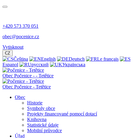
+420 573 370 051
obec@pocenice.cz
Vytisknout
CZ
Čeština
English
Deutsch
Le français
Espanol
русский
Українська
Obec
Počenice -
- Tetětice
Obec Počenice - Tetětice
Obec
Historie
Symboly obce
Projekty financované pomocí dotací
Knihovna
Statistické údaje
Mobilní průvodce
Úřad