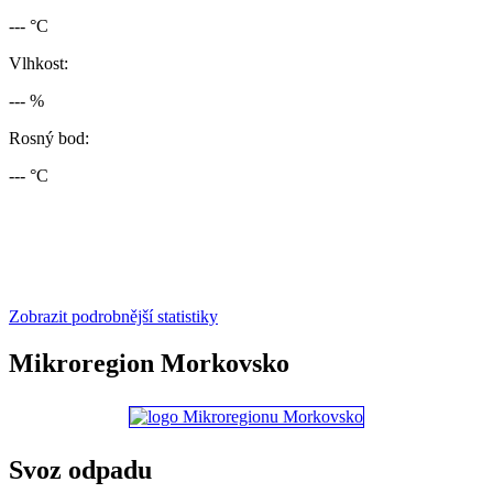
--- °C
Vlhkost:
--- %
Rosný bod:
--- °C
Zobrazit podrobnější statistiky
Mikroregion Morkovsko
Svoz odpadu