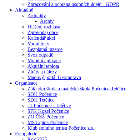
Zpracování a ochrana osobních údajů - GDPR
Aktuálně
Aktuality
Archiv
Hlášení rozhlasu
Zpravodaj obce
Kalendář akcí
Vodní toky
Bezplatná inzerce
Svoz odpadů
Mobilní aplikace
Aktuální teplota
Ztráty a nálezy
Mapový portál Geomorava
Organizace
Základní škola a mateřská škola Počenice-Tetětice
SDH Počenice
SDH Tetětice
TJ Počenice - Tetětice
SFK Kozel Počenice
ZO ČSŽ Počenice
MS Lipina Počenice
Klub stolního tenisu Počenice z.s.
Fotogalerie
Rok 2025