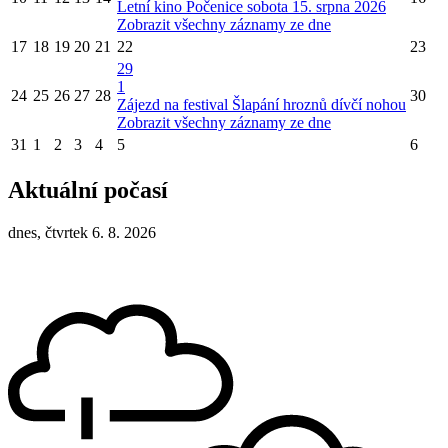
Letní kino Počenice sobota 15. srpna 2026
Zobrazit všechny záznamy ze dne
17
18
19
20
21
22
23
29
1
24
25
26
27
28
30
Zájezd na festival Šlapání hroznů dívčí nohou
Zobrazit všechny záznamy ze dne
31
1
2
3
4
5
6
Aktuální počasí
dnes, čtvrtek 6. 8. 2026