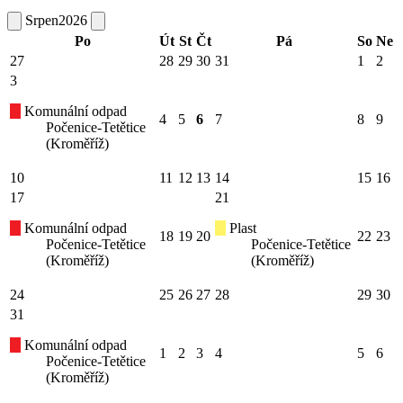
Srpen
2026
Po
Út
St
Čt
Pá
So
Ne
27
28
29
30
31
1
2
3
Komunální odpad
4
5
6
7
8
9
Počenice-Tetětice
(Kroměříž)
10
11
12
13
14
15
16
17
21
Komunální odpad
Plast
18
19
20
22
23
Počenice-Tetětice
Počenice-Tetětice
(Kroměříž)
(Kroměříž)
24
25
26
27
28
29
30
31
Komunální odpad
1
2
3
4
5
6
Počenice-Tetětice
(Kroměříž)