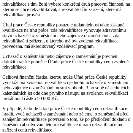
rekvalifikace s tím, že si vybere konkrétní druh pracovní činnosti, na
kterou se chce rekvalifikovat, a rekvalifikační zařízení, které má
rekvalifikaci provést.
Úřad práce České republiky posuzuje uplatnitelnost takto získané
kvalifikace na trhu práce, zda rekvalifikace vyhovuje zdravotnímu
stavu uchazeče o zaměstnání nebo zájemce o zaměstnání a zda
rekvalifikační zařízení, u kterého má být zvolená rekvalifikace
provedena, má akreditovaný vzdělávací program.
Uchazeč o zaměstnání nebo zájemce o zaměstnání je povinen
doložit krajské pobočce Úřadu práce České republiky cenu zvolené
rekvalifikace.
Celková finanční částka, kterou může Úřad práce České republiky
vynaložit na zvolenou rekvalifikaci jednoho uchazeče o zaměstnání
nebo zájemce o zaměstnání, nesmí v období 3 po sobě následujících
kalendářních let ode dne prvního nástupu na zvolenou rekvalifikaci
přesáhnout částku 50 000 Kč.
V případě, že bude Úřad práce České republiky cenu rekvalifikace
hradit, vydá uchazeči o zaměstnání nebo zájemci o zaměstnání před
zahájením rekvalifikace potvrzení o tom, že po předložení dokladu o
úspěšném absolvování této rekvalifikace uhradí rekvalifikačnímu
zařízení cenu rekvalifikace.