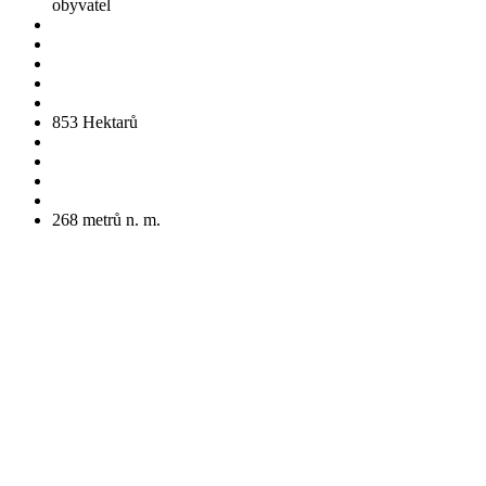
obyvatel
853
Hektarů
268
metrů n. m.