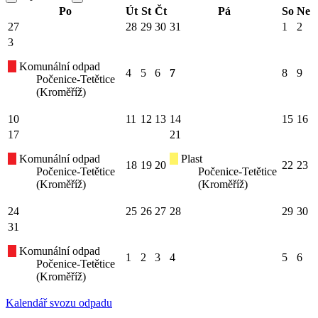
Po
Út
St
Čt
Pá
So
Ne
27
28
29
30
31
1
2
3
Komunální odpad
4
5
6
7
8
9
Počenice-Tetětice
(Kroměříž)
10
11
12
13
14
15
16
17
21
Komunální odpad
Plast
18
19
20
22
23
Počenice-Tetětice
Počenice-Tetětice
(Kroměříž)
(Kroměříž)
24
25
26
27
28
29
30
31
Komunální odpad
1
2
3
4
5
6
Počenice-Tetětice
(Kroměříž)
Kalendář svozu odpadu