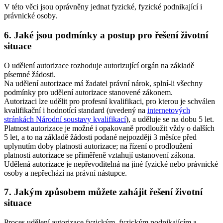
V této věci jsou oprávněny jednat fyzické, fyzické podnikající i
právnické osoby.
6. Jaké jsou podmínky a postup pro řešení životní
situace
O udělení autorizace rozhoduje autorizující orgán na základě
písemné žádosti.
Na udělení autorizace má žadatel právní nárok, splní-li všechny
podmínky pro udělení autorizace stanovené zákonem.
Autorizaci lze udělit pro profesní kvalifikaci, pro kterou je schválen
kvalifikační i hodnotící standard (uvedený na
internetových
stránkách Národní soustavy kvalifikací
), a uděluje se na dobu 5 let.
Platnost autorizace je možné i opakovaně prodloužit vždy o dalších
5 let, a to na základě žádosti podané nejpozději 3 měsíce před
uplynutím doby platnosti autorizace; na řízení o prodloužení
platnosti autorizace se přiměřeně vztahují ustanovení zákona.
Udělená autorizace je nepřevoditelná na jiné fyzické nebo právnické
osoby a nepřechází na právní nástupce.
7. Jakým způsobem můžete zahájit řešení životní
situace
Proces udělení autorizace fyzickým, fyzickým podnikajícím a