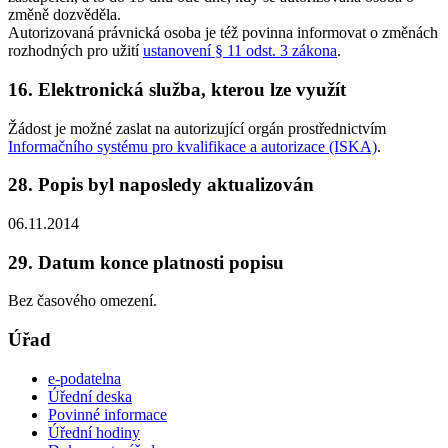
změně dozvěděla.
Autorizovaná právnická osoba je též povinna informovat o změnách
rozhodných pro užití
ustanovení § 11 odst. 3 zákona
.
16. Elektronická služba, kterou lze využít
Žádost je možné zaslat na autorizující orgán prostřednictvím
Informačního systému pro kvalifikace a autorizace (ISKA)
.
28. Popis byl naposledy aktualizován
06.11.2014
29. Datum konce platnosti popisu
Bez časového omezení.
Úřad
e-podatelna
Úřední deska
Povinné informace
Úřední hodiny