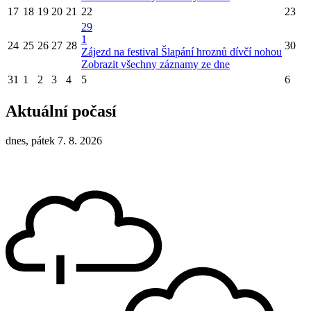
17
18
19
20
21
22
23
29
1
24
25
26
27
28
30
Zájezd na festival Šlapání hroznů dívčí nohou
Zobrazit všechny záznamy ze dne
31
1
2
3
4
5
6
Aktuální počasí
dnes, pátek 7. 8. 2026