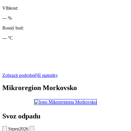
Vlhkost:
--- %
Rosný bod:
--- °C
Zobrazit podrobnější statistiky
Mikroregion Morkovsko
Svoz odpadu
Srpen
2026