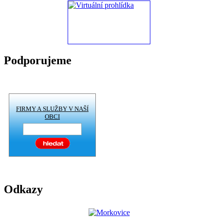
Podporujeme
FIRMY A SLUŽBY V NAŠÍ
OBCI
Odkazy