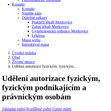
Kontakt
Kontakt
Napište nám
Důležité odkazy
Praktičtí lékaři Morkovice
Zubní lékaři Morkovice
Gynekologická ordinace Morkovice
Lékárna
Mapa webu
Interaktivní mapa
Úvodní stránka
Úřad
Životní situace
Udělení autorizace fyzickým, fyzickým...
Udělení autorizace fyzickým,
fyzickým podnikajícím a
právnickým osobám
Základní znění
Rozšířené znění
Úplné znění