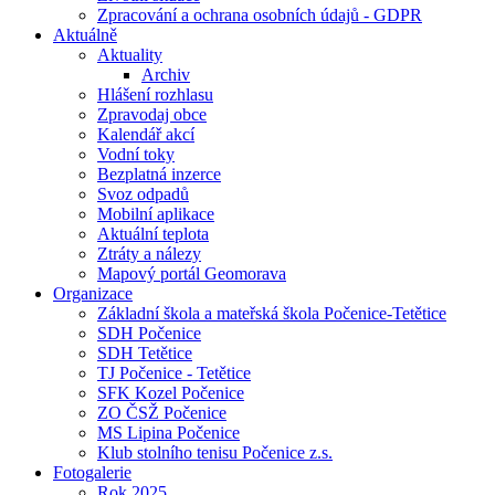
Zpracování a ochrana osobních údajů - GDPR
Aktuálně
Aktuality
Archiv
Hlášení rozhlasu
Zpravodaj obce
Kalendář akcí
Vodní toky
Bezplatná inzerce
Svoz odpadů
Mobilní aplikace
Aktuální teplota
Ztráty a nálezy
Mapový portál Geomorava
Organizace
Základní škola a mateřská škola Počenice-Tetětice
SDH Počenice
SDH Tetětice
TJ Počenice - Tetětice
SFK Kozel Počenice
ZO ČSŽ Počenice
MS Lipina Počenice
Klub stolního tenisu Počenice z.s.
Fotogalerie
Rok 2025