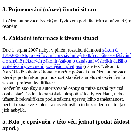
3. Pojmenování (název) životní situace
Udělení autorizace fyzickým, fyzickým podnikajícím a právnickým
osobám
4. Základní informace k životní situaci
Dne 1. srpna 2007 nabyl v plném rozsahu účinnosti
zákon č.
179/2006 Sb., o ověřování a uznávání výsledků dalšího vzdělávání
a o změně některých zákonů (zákon o uznávání výsledků dalšího
vzdělávání), ve znění pozdějších předpisů
(dále též "zákon").
Na základě tohoto zákona je možné požádat o udělení autorizace,
která je podmínkou pro možnost zkoušet a udělovat osvědčení o
získání profesní kvalifikace.
Složením zkoušky u autorizované osoby si může každá fyzická
osoba starší 18 let, která získala alespoň základy vzdělání, nebo
účastník rekvalifikace podle zákona upravujícího zaměstnanost,
nechat uznat své znalosti a dovednosti, a to bez ohledu na to, jak
jich nabyl/a.
5. Kdo je oprávněn v této věci jednat (podat žádost
apod.)