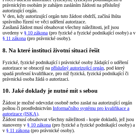
právnickým osobám je zahájen zasláním žádosti na příslušný
autorizující orgán.
V den, kdy autorizující orgán tuto žádost obdrží, začíná lhůta
správního řízení ve věci udělení autorizace.
Zasílaná žádost musí obsahovat všechny náležitosti, jež jsou
uvedeny v
§ 10 zákona
(pro fyzické a fyzické podnikající osoby) a v
§ 11 zákona
(pro právnické osoby).
8. Na které instituci životní situaci řešit
Fyzické, fyzické podnikající i právnické osoby žádající o udělení
autorizace se obracejí na
příslušný autorizující orgán
, pod který
spadá profesní kvalifikace, pro niž fyzická, fyzická podnikající či
právnická osoba žádá o autorizaci.
10. Jaké doklady je nutné mít s sebou
Žádost je možné odevzdat osobně nebo zaslat na autorizující orgán
poštou či prostřednictvím
Informačního systému pro kvalifikace a
autorizace (ISKA)
.
Žádost musí obsahovat všechny náležitosti - kopie dokladů, jež jsou
stanoveny v
§ 10 zákona
(pro fyzické a fyzické podnikající osoby) a
v
§ 11 zákona
(pro právnické osoby).