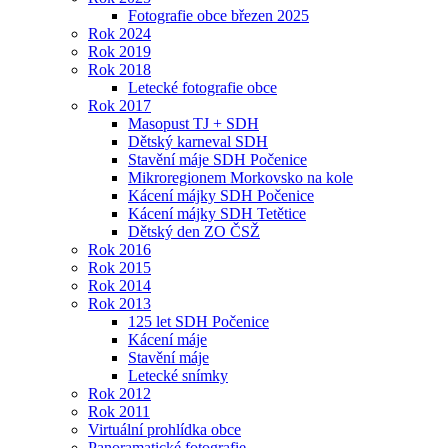
Fotografie obce březen 2025
Rok 2024
Rok 2019
Rok 2018
Letecké fotografie obce
Rok 2017
Masopust TJ + SDH
Dětský karneval SDH
Stavění máje SDH Počenice
Mikroregionem Morkovsko na kole
Kácení májky SDH Počenice
Kácení májky SDH Tetětice
Dětský den ZO ČSŽ
Rok 2016
Rok 2015
Rok 2014
Rok 2013
125 let SDH Počenice
Kácení máje
Stavění máje
Letecké snímky
Rok 2012
Rok 2011
Virtuální prohlídka obce
Panoramatické fotografie