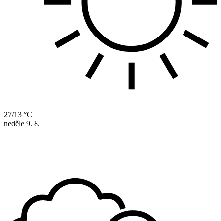
27/13 °C
neděle
9. 8.