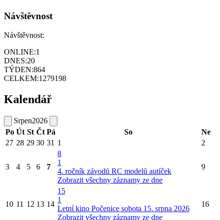
Návštěvnost
Návštěvnost:
ONLINE:
1
DNES:
20
TÝDEN:
864
CELKEM:
1279198
Kalendář
Srpen
2026
Po
Út
St
Čt
Pá
So
Ne
27
28
29
30
31
1
2
8
1
3
4
5
6
7
9
4. ročník závodů RC modelů autíček
Zobrazit všechny záznamy ze dne
15
1
10
11
12
13
14
16
Letní kino Počenice sobota 15. srpna 2026
Zobrazit všechny záznamy ze dne