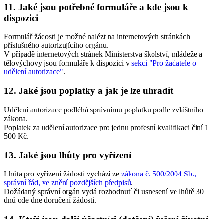
11. Jaké jsou potřebné formuláře a kde jsou k
dispozici
Formulář žádosti je možné nalézt na internetových stránkách
příslušného autorizujícího orgánu.
V případě internetových stránek Ministerstva školství, mládeže a
tělovýchovy jsou formuláře k dispozici v
sekci "Pro žadatele o
udělení autorizace"
.
12. Jaké jsou poplatky a jak je lze uhradit
Udělení autorizace podléhá správnímu poplatku podle zvláštního
zákona.
Poplatek za udělení autorizace pro jednu profesní kvalifikaci činí 1
500 Kč.
13. Jaké jsou lhůty pro vyřízení
Lhůta pro vyřízení žádosti vychází ze
zákona č. 500/2004 Sb.,
správní řád, ve znění pozdějších předpisů
.
Dožádaný správní orgán vydá rozhodnutí či usnesení ve lhůtě 30
dnů ode dne doručení žádosti.