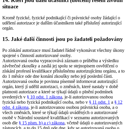
14. Kteří jsou další účastníci (dotčení) řešení životní
situace
Kromě fyzické, fyzické podnikající či právnické osoby žádající o
udělení autorizace je dalším účastníkem také příslušný autorizující
orgán.
15. Jaké další činnosti jsou po žadateli požadovány
Po získání autorizace musí žadatel řádně vykonávat všechny úkony
spojené s činností autorizované osoby.
Autorizovaná osoba vypracovává záznam o průběhu a výsledku
závěrečné zkoušky a zasílá jej spolu se stejnopisem osvědčení o
získání profesní kvalifikace příslušnému autorizujícímu orgánu, a to
do 1 měsíce ode dne konání zkoušky nebo její poslední části.
Autorizovaná osoba je povinna písemně informovat autorizující
orgán, který jí udělil autorizaci, o změnách, které nastaly v době
platnosti autorizace a které se týkají údajů o plnění podmínek
uvedených v
§ 10 odst. 1 zákona
, je-li autorizovanou osobou
fyzická nebo fyzická podnikající osoba, nebo v
§ 11 odst. 1
a
§ 12
odst. 4 zákona
, je-li autorizovanou osobou právnická osoba, a o
všech změnách, které se týkají údajů uváděných o autorizované
osobě v Národní soustavě kvalifikací v seznamu autorizovaných
osob dle
§ 15 písm. b) a c) zákona
, včetně údajů o autorizovaných
zástupcích, a to do 15 dnů ode dne, kdy se autorizovaná osoba o