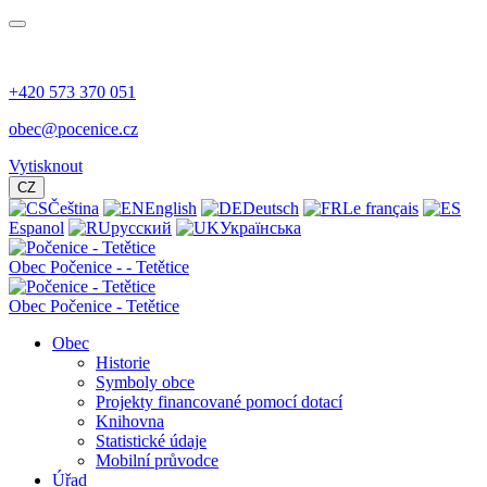
+420 573 370 051
obec@pocenice.cz
Vytisknout
CZ
Čeština
English
Deutsch
Le français
Espanol
русский
Українська
Obec
Počenice -
- Tetětice
Obec Počenice - Tetětice
Obec
Historie
Symboly obce
Projekty financované pomocí dotací
Knihovna
Statistické údaje
Mobilní průvodce
Úřad