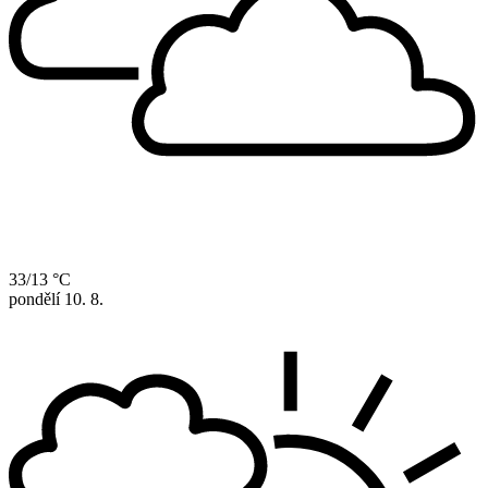
33/13 °C
pondělí
10. 8.