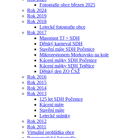
Fotografie obce březen 2025
Rok 2024
Rok 2019
Rok 2018
Letecké fotografie obce
Rok 2017
Masopust TJ + SDH
Dětský karneval SDH
Stavění máje SDH Počenice
Mikroregionem Morkovsko na kole
Kácení májky SDH Počenice
Kácení májky SDH Tetětice
Dětský den ZO ČSŽ
Rok 2016
Rok 2015
Rok 2014
Rok 2013
125 let SDH Počenice
Kácení máje
Stavění máje
Letecké snímky
Rok 2012
Rok 2011
Virtuální prohlídka obce
Panoramatické fotografie