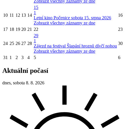
Zobrazit všechny záznamy ze dne
15
1
10
11
12
13
14
16
Letní kino Počenice sobota 15. srpna 2026
Zobrazit všechny záznamy ze dne
17
18
19
20
21
22
23
29
1
24
25
26
27
28
30
Zájezd na festival Šlapání hroznů dívčí nohou
Zobrazit všechny záznamy ze dne
31
1
2
3
4
5
6
Aktuální počasí
dnes, sobota 8. 8. 2026