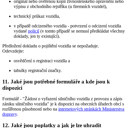
originál nebo ověřenou kopii živnostenského oprávnění nebo
výpisu z obchodního rejstříku (u firemních vozidel),
technický průkaz vozidla,
v případě odcizeného vozidla - potvrzení o odcizení vozidla
vydané
policií
(v tomto případě se nemusí předkládat všechny
doklady, jen ty existující).
Předložení dokladu o pojištění vozidla se nepožaduje.
Odevzdejte:
osvědčení o registraci vozidla a
tabulky registrační značky.
11. Jaké jsou potřebné formuláře a kde jsou k
dispozici
Formulář - "Žádost o vyřazení silničního vozidla z provozu a zápis
zániku silničního vozidla" je k dispozici na obecních úřadech obcí s
rozšířenou působností nebo na
internetových stránkách Ministerstva
dopravy
.
12. Jaké jsou poplatky a jak je lze uhradit