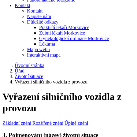
Kontakt
Kontakt
Napište nám
Důležité odkazy
Praktičtí lékaři Morkovice
Zubní lékaři Morkovice
Gynekologická ordinace Morkovice
Lékárna
Mapa webu
Interaktivní mapa
Úvodní stránka
Úřad
Životní situace
Vyřazení silničního vozidla z provozu
Vyřazení silničního vozidla z
provozu
Základní znění
Rozšířené znění
Úplné znění
3. Pojmenování (název) životní situace