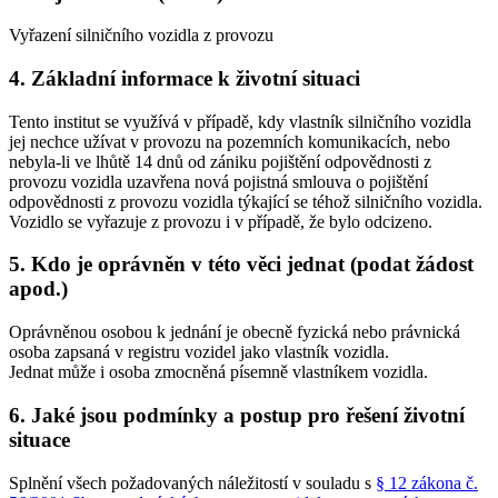
Vyřazení silničního vozidla z provozu
4. Základní informace k životní situaci
Tento institut se využívá v případě, kdy vlastník silničního vozidla
jej nechce užívat v provozu na pozemních komunikacích, nebo
nebyla-li ve lhůtě 14 dnů od zániku pojištění odpovědnosti z
provozu vozidla uzavřena nová pojistná smlouva o pojištění
odpovědnosti z provozu vozidla týkající se téhož silničního vozidla.
Vozidlo se vyřazuje z provozu i v případě, že bylo odcizeno.
5. Kdo je oprávněn v této věci jednat (podat žádost
apod.)
Oprávněnou osobou k jednání je obecně fyzická nebo právnická
osoba zapsaná v registru vozidel jako vlastník vozidla.
Jednat může i osoba zmocněná písemně vlastníkem vozidla.
6. Jaké jsou podmínky a postup pro řešení životní
situace
Splnění všech požadovaných náležitostí v souladu s
§ 12 zákona č.