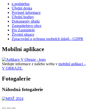
e-podatelna
Úřední deska
Povinné informace
Úřední hodiny
Dokumenty úřadu
Zastupitelstvo obce
Pro Zastupitele
Životní situace
Zpracování a ochrana osobních údajů - GDPR
Mobilní aplikace
Sledujte informace z našeho webu v
mobilní aplikaci –
V OBRAZE.
Fotogalerie
Náhodná fotogalerie