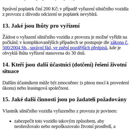
Správní poplatek činí 200 Kč; v případě vyřazení silničního vozidla
z provozu z důvodu odcizení se poplatek nevybírá.
13. Jaké jsou lhůty pro vyřízení
Žádost o vyřazení silničního vozidla z provozu je možné vyřídit na
počkání; v komplikovanějších případech se postupuje dle
zákona č.
500/2004 Sb., správní řád, ve znění pozdějších předpisů
, kde je
obvyklá lhůta vyřízení stanovena do 30 dnů.
14. Kteří jsou další účastníci (dotčení) řešení životní
situace
Dalším účastníkem může být zmocněnec (s plnou mocí k provedení
úkonu) nebo leasingová společnost.
15. Jaké další činnosti jsou po žadateli požadovány
Vlastník silničního vozidla vyřazeného z provozu je povinen:
zabezpečit toto vozidlo takovým způsobem, aby
neohrožovalo nebo nepoškozovalo životní prostředí, a