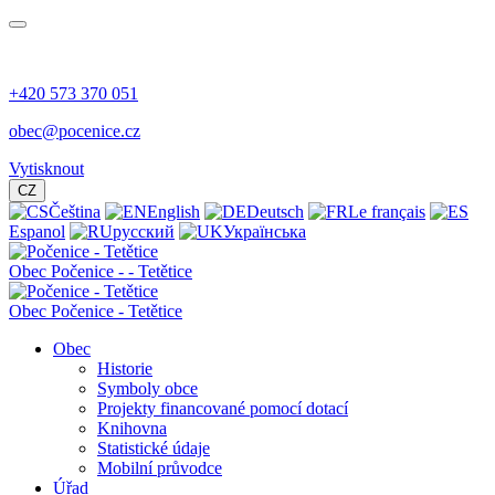
+420 573 370 051
obec@pocenice.cz
Vytisknout
CZ
Čeština
English
Deutsch
Le français
Espanol
русский
Українська
Obec
Počenice -
- Tetětice
Obec Počenice - Tetětice
Obec
Historie
Symboly obce
Projekty financované pomocí dotací
Knihovna
Statistické údaje
Mobilní průvodce
Úřad