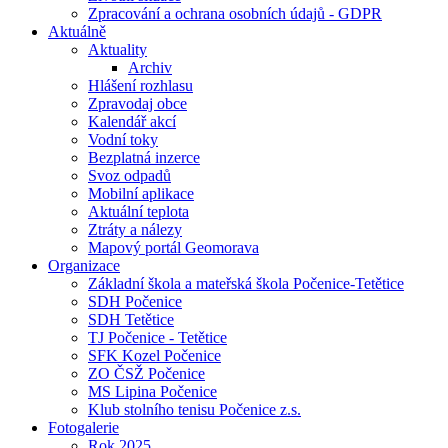
Zpracování a ochrana osobních údajů - GDPR
Aktuálně
Aktuality
Archiv
Hlášení rozhlasu
Zpravodaj obce
Kalendář akcí
Vodní toky
Bezplatná inzerce
Svoz odpadů
Mobilní aplikace
Aktuální teplota
Ztráty a nálezy
Mapový portál Geomorava
Organizace
Základní škola a mateřská škola Počenice-Tetětice
SDH Počenice
SDH Tetětice
TJ Počenice - Tetětice
SFK Kozel Počenice
ZO ČSŽ Počenice
MS Lipina Počenice
Klub stolního tenisu Počenice z.s.
Fotogalerie
Rok 2025