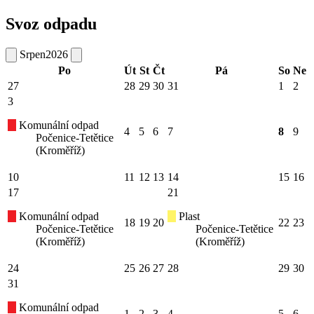
Svoz odpadu
Srpen
2026
Po
Út
St
Čt
Pá
So
Ne
27
28
29
30
31
1
2
3
Komunální odpad
4
5
6
7
8
9
Počenice-Tetětice
(Kroměříž)
10
11
12
13
14
15
16
17
21
Komunální odpad
Plast
18
19
20
22
23
Počenice-Tetětice
Počenice-Tetětice
(Kroměříž)
(Kroměříž)
24
25
26
27
28
29
30
31
Komunální odpad
1
2
3
4
5
6