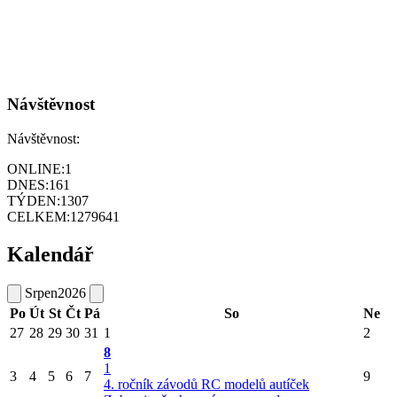
Návštěvnost
Návštěvnost:
ONLINE:
1
DNES:
161
TÝDEN:
1307
CELKEM:
1279641
Kalendář
Srpen
2026
Po
Út
St
Čt
Pá
So
Ne
27
28
29
30
31
1
2
8
1
3
4
5
6
7
9
4. ročník závodů RC modelů autíček