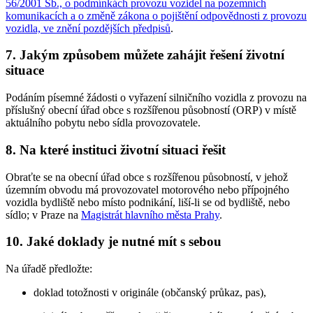
56/2001 Sb., o podmínkách provozu vozidel na pozemních
komunikacích a o změně zákona o pojištění odpovědnosti z provozu
vozidla, ve znění pozdějších předpisů
.
7. Jakým způsobem můžete zahájit řešení životní
situace
Podáním písemné žádosti o vyřazení silničního vozidla z provozu na
příslušný obecní úřad obce s rozšířenou působností (ORP) v místě
aktuálního pobytu nebo sídla provozovatele.
8. Na které instituci životní situaci řešit
Obraťte se na obecní úřad obce s rozšířenou působností, v jehož
územním obvodu má provozovatel motorového nebo přípojného
vozidla bydliště nebo místo podnikání, liší-li se od bydliště, nebo
sídlo; v Praze na
Magistrát hlavního města Prahy
.
10. Jaké doklady je nutné mít s sebou
Na úřadě předložte:
doklad totožnosti v originále (občanský průkaz, pas),