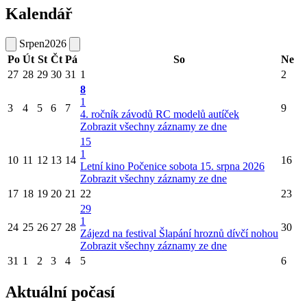
Kalendář
Srpen
2026
Po
Út
St
Čt
Pá
So
Ne
27
28
29
30
31
1
2
8
1
3
4
5
6
7
9
4. ročník závodů RC modelů autíček
Zobrazit všechny záznamy ze dne
15
1
10
11
12
13
14
16
Letní kino Počenice sobota 15. srpna 2026
Zobrazit všechny záznamy ze dne
17
18
19
20
21
22
23
29
1
24
25
26
27
28
30
Zájezd na festival Šlapání hroznů dívčí nohou
Zobrazit všechny záznamy ze dne
31
1
2
3
4
5
6
Aktuální počasí