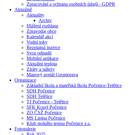
Zpracování a ochrana osobních údajů - GDPR
Aktuálně
Aktuality
Archiv
Hlášení rozhlasu
Zpravodaj obce
Kalendář akcí
Vodní toky
Bezplatná inzerce
Svoz odpadů
Mobilní aplikace
Aktuální teplota
Ztráty a nálezy
Mapový portál Geomorava
Organizace
Základní škola a mateřská škola Počenice-Tetětice
SDH Počenice
SDH Tetětice
TJ Počenice - Tetětice
SFK Kozel Počenice
ZO ČSŽ Počenice
MS Lipina Počenice
Klub stolního tenisu Počenice z.s.
Fotogalerie
Rok 2025