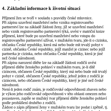
4. Základní informace k životní situaci
Příjmení žen se tvoří v souladu s pravidly české mluvnice.
Při zápisu uzavření manželství nebo vzniku registrovaného
partnerství lze na základě žádosti ženy, jíž se uzavření manželství
nebo vznik registrovaného partnerství týká, uvést v matriční knize
příjmení, které bude po uzavření manželství nebo vstupu do
registrovaného partnerství užívat, v mužském tvaru, jde-li o cizinku,
občanku České republiky, která má nebo bude mít trvalý pobyt v
cizině, občanku České republiky, jejíž manžel je cizinec nebo jejíž
partnerka je cizinka, nebo občanku České republiky, která je jiné
než české národnosti.
Při zápisu narození dítěte lze na základě žádosti rodičů uvést
příjmení dítěte ženského pohlaví v mužském tvaru, je-li dítě
cizincem, občanem České republiky, který má nebo bude mít trvalý
pobyt v cizině, občanem České republiky, jehož jeden z rodičů je
cizincem, nebo občanem České republiky, který je jiné než české
národnosti.
Není-li jeden rodič znám, je rodičovské odpovědnosti zbaven nebo
je výkon jeho rodičovské odpovědnosti v této oblasti omezen nebo
pozastaven, zapíše se mužský tvar příjmení dítěte ženského pohlaví
podle prohlášení druhého z rodičů.
Žádost o zápis příjmení ženy v mužském tvaru lze podat i zpětně, tj.