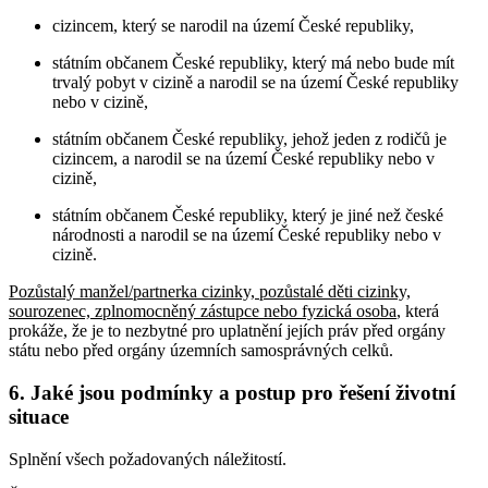
cizincem, který se narodil na území České republiky,
státním občanem České republiky, který má nebo bude mít
trvalý pobyt v cizině a narodil se na území České republiky
nebo v cizině,
státním občanem České republiky, jehož jeden z rodičů je
cizincem, a narodil se na území České republiky nebo v
cizině,
státním občanem České republiky, který je jiné než české
národnosti a narodil se na území České republiky nebo v
cizině.
Pozůstalý manžel/partnerka cizinky, pozůstalé děti cizinky,
sourozenec, zplnomocněný zástupce nebo fyzická osoba
, která
prokáže, že je to nezbytné pro uplatnění jejích práv před orgány
státu nebo před orgány územních samosprávných celků
.
6. Jaké jsou podmínky a postup pro řešení životní
situace
Splnění všech požadovaných náležitostí.