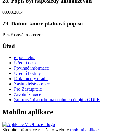
28. Popis byl naposledy aktualizován
03.03.2014
29. Datum konce platnosti popisu
Bez časového omezení.
Úřad
e-podatelna
Úřední deska
Povinné informace
Úřední hodiny
Dokumenty úřadu
Zastupitelstvo obce
Pro Zastupitele
Životní situace
Zpracování a ochrana osobních údajů - GDPR
Mobilní aplikace
Sledujte informace z našeho webu v
mobilní aplikaci –