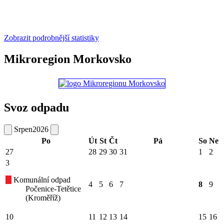
Zobrazit podrobnější statistiky
Mikroregion Morkovsko
Svoz odpadu
Srpen
2026
Po
Út
St
Čt
Pá
So
Ne
27
28
29
30
31
1
2
3
Komunální odpad
4
5
6
7
8
9
Počenice-Tetětice
(Kroměříž)
10
11
12
13
14
15
16