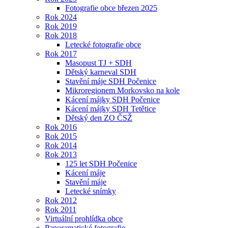
Fotografie obce březen 2025
Rok 2024
Rok 2019
Rok 2018
Letecké fotografie obce
Rok 2017
Masopust TJ + SDH
Dětský karneval SDH
Stavění máje SDH Počenice
Mikroregionem Morkovsko na kole
Kácení májky SDH Počenice
Kácení májky SDH Tetětice
Dětský den ZO ČSŽ
Rok 2016
Rok 2015
Rok 2014
Rok 2013
125 let SDH Počenice
Kácení máje
Stavění máje
Letecké snímky
Rok 2012
Rok 2011
Virtuální prohlídka obce
Panoramatické fotografie