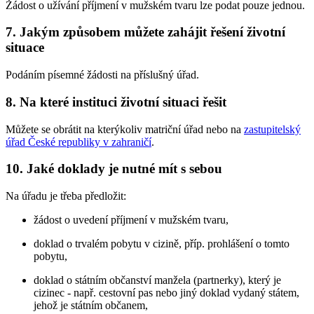
Žádost o užívání příjmení v mužském tvaru lze podat pouze jednou.
7. Jakým způsobem můžete zahájit řešení životní
situace
Podáním písemné žádosti na příslušný úřad.
8. Na které instituci životní situaci řešit
Můžete se obrátit na kterýkoliv matriční úřad nebo na
zastupitelský
úřad České republiky v zahraničí
.
10. Jaké doklady je nutné mít s sebou
Na úřadu je třeba předložit:
žádost o uvedení příjmení v mužském tvaru,
doklad o trvalém pobytu v cizině, příp. prohlášení o tomto
pobytu,
doklad o státním občanství manžela (partnerky), který je
cizinec - např. cestovní pas nebo jiný doklad vydaný státem,
jehož je státním občanem,