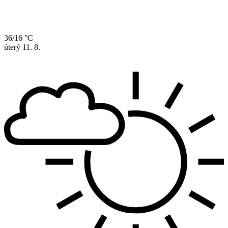
36/16 °C
úterý
11. 8.