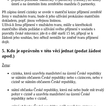
úmrtí a na úmrtním listu zemřelého manžela či partnerky.
Při zápisu úmrtí cizinky se uvede v matriční knize příjmení zemřelé
ženy v mužském tvaru, bude-li jeho užívání prokázáno matričním
dokladem, popř. jinou veřejnou listinou.
Užívá-li žena příjmení v mužském tvaru, může u kteréhokoli
matričního úřadu požádat o užívání svého příjmení v souladu s
pravidly české mluvnice; jde-li o dítě starší 15 let, připojí se k
žádosti jeho souhlas, bez něhož nemůže ke změně tvaru příjmení
dojít.
5. Kdo je oprávněn v této věci jednat (podat žádost
apod.)
Žena
:
cizinka, která uzavřela manželství na území České republiky
se státním občanem České republiky nebo s cizincem, nebo v
cizině se státním občanem České republiky,
státní občanka České republiky, která má nebo bude mít trvalý
pobyt v cizině a uzavřela manželství na území České
republiky nebo v cizině,