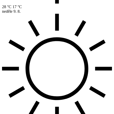
28 °C
17 °C
neděle
9. 8.