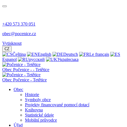
+420 573 370 051
obec@pocenice.cz
Vytisknout
CZ
Čeština
English
Deutsch
Le français
Espanol
русский
Українська
Obec
Počenice -
- Tetětice
Obec Počenice - Tetětice
Obec
Historie
Symboly obce
Projekty financované pomocí dotací
Knihovna
Statistické údaje
Mobilní průvodce
Úřad