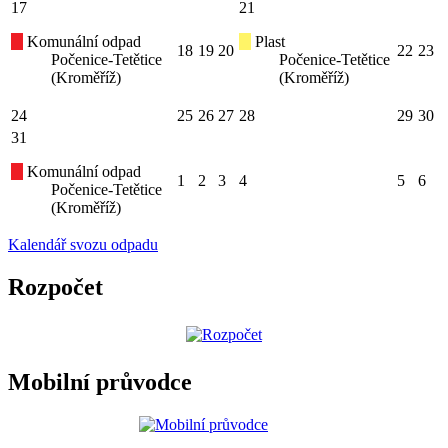
17
21
Komunální odpad
Plast
18
19
20
22
23
Počenice-Tetětice
Počenice-Tetětice
(Kroměříž)
(Kroměříž)
24
25
26
27
28
29
30
31
Komunální odpad
1
2
3
4
5
6
Počenice-Tetětice
(Kroměříž)
Kalendář svozu odpadu
Rozpočet
Mobilní průvodce