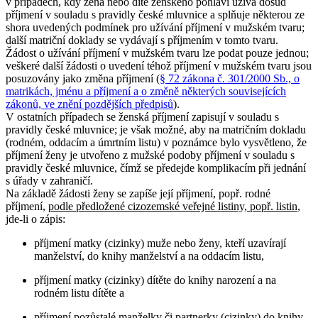
v případech, kdy žena nebo dítě ženského pohlaví užívá dosud
příjmení v souladu s pravidly české mluvnice a splňuje některou ze
shora uvedených podmínek pro užívání příjmení v mužském tvaru;
další matriční doklady se vydávají s příjmením v tomto tvaru.
Žádost o užívání příjmení v mužském tvaru lze podat pouze jednou;
veškeré další žádosti o uvedení téhož příjmení v mužském tvaru jsou
posuzovány jako změna příjmení (
§ 72 zákona č. 301/2000 Sb., o
matrikách, jménu a příjmení a o změně některých souvisejících
zákonů, ve znění pozdějších předpisů
).
V ostatních případech se ženská příjmení zapisují v souladu s
pravidly české mluvnice; je však možné, aby na matričním dokladu
(rodném, oddacím a úmrtním listu) v poznámce bylo vysvětleno, že
příjmení ženy je utvořeno z mužské podoby příjmení v souladu s
pravidly české mluvnice, čímž se předejde komplikacím při jednání
s úřady v zahraničí.
Na základě žádosti ženy se zapíše její příjmení, popř. rodné
příjmení,
podle předložené cizozemské veřejné listiny, popř. listin
,
jde-li o zápis:
příjmení matky (cizinky) muže nebo ženy, kteří uzavírají
manželství, do knihy manželství a na oddacím listu,
příjmení matky (cizinky) dítěte do knihy narození a na
rodném listu dítěte a
příjmení pozůstalé manželky či partnerky (cizinky) do knihy