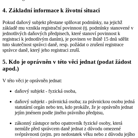
4. Základní informace k životní situaci
Pokud daňový subjekt přestane splňovat podmínky, na jejichž
základě mu vznikla registrační povinnost (tj. podmínky stanovené v
jednotlivých daňových předpisech, které stanoví povinnost k
registraci k jednotlivým daním), je povinen ve lhůtě 15 dnů sdělit
tuto skutečnost správci daně, resp. požádat o zrušení registrace
správce daně, který jeho registraci zruší.
5. Kdo je oprávněn v této věci jednat (podat žádost
apod.)
V této věci je oprávněn jednat:
daňový subjekt - fyzická osoba,
daňový subjekt - právnická osoba; za právnickou osobu jedná
statutární orgán nebo ten, kdo prokáže, že je oprávněn jednat
jejím jménem podle jiného právního předpisu,
zákonný zástupce nebo opatrovník fyzické osoby, která
nemůže před správcem daně jednat z důvodu omezené
svéprávnosti (zejm. pro nedostatek věku nebo z důvodu jejího