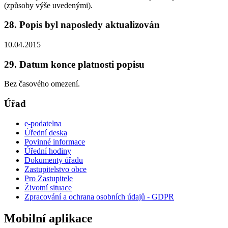
(způsoby výše uvedenými).
28. Popis byl naposledy aktualizován
10.04.2015
29. Datum konce platnosti popisu
Bez časového omezení.
Úřad
e-podatelna
Úřední deska
Povinné informace
Úřední hodiny
Dokumenty úřadu
Zastupitelstvo obce
Pro Zastupitele
Životní situace
Zpracování a ochrana osobních údajů - GDPR
Mobilní aplikace