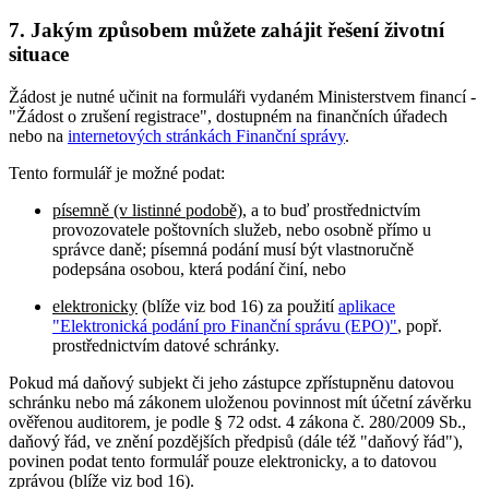
7. Jakým způsobem můžete zahájit řešení životní
situace
Žádost je nutné učinit na formuláři vydaném Ministerstvem financí -
"Žádost o zrušení registrace", dostupném na finančních úřadech
nebo na
internetových stránkách Finanční správy
.
Tento formulář je možné podat:
písemně (v listinné podobě)
, a to buď prostřednictvím
provozovatele poštovních služeb, nebo osobně přímo u
správce daně; písemná podání musí být vlastnoručně
podepsána osobou, která podání činí, nebo
elektronicky
(blíže viz bod 16) za použití
aplikace
"Elektronická podání pro Finanční správu (EPO)"
, popř.
prostřednictvím datové schránky.
Pokud má daňový subjekt či jeho zástupce zpřístupněnu datovou
schránku nebo má zákonem uloženou povinnost mít účetní závěrku
ověřenou auditorem, je podle § 72 odst. 4 zákona č. 280/2009 Sb.,
daňový řád, ve znění pozdějších předpisů (dále též "daňový řád"),
povinen podat tento formulář pouze elektronicky, a to datovou
zprávou (blíže viz bod 16).