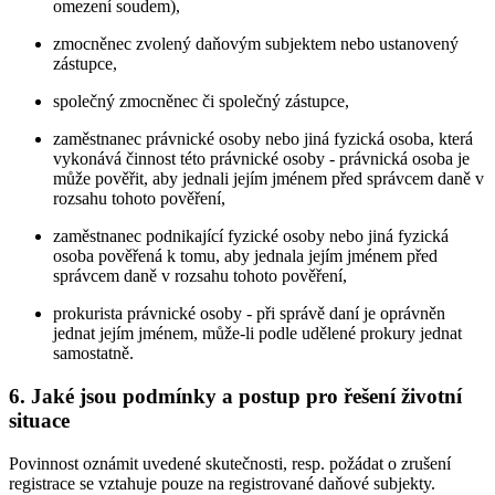
omezení soudem),
zmocněnec zvolený daňovým subjektem nebo ustanovený
zástupce,
společný zmocněnec či společný zástupce,
zaměstnanec právnické osoby nebo jiná fyzická osoba, která
vykonává činnost této právnické osoby - právnická osoba je
může pověřit, aby jednali jejím jménem před správcem daně v
rozsahu tohoto pověření,
zaměstnanec podnikající fyzické osoby nebo jiná fyzická
osoba pověřená k tomu, aby jednala jejím jménem před
správcem daně v rozsahu tohoto pověření,
prokurista právnické osoby - při správě daní je oprávněn
jednat jejím jménem, může-li podle udělené prokury jednat
samostatně.
6. Jaké jsou podmínky a postup pro řešení životní
situace
Povinnost oznámit uvedené skutečnosti, resp. požádat o zrušení
registrace se vztahuje pouze na registrované daňové subjekty.