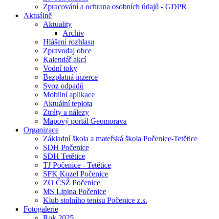
Zpracování a ochrana osobních údajů - GDPR
Aktuálně
Aktuality
Archiv
Hlášení rozhlasu
Zpravodaj obce
Kalendář akcí
Vodní toky
Bezplatná inzerce
Svoz odpadů
Mobilní aplikace
Aktuální teplota
Ztráty a nálezy
Mapový portál Geomorava
Organizace
Základní škola a mateřská škola Počenice-Tetětice
SDH Počenice
SDH Tetětice
TJ Počenice - Tetětice
SFK Kozel Počenice
ZO ČSŽ Počenice
MS Lipina Počenice
Klub stolního tenisu Počenice z.s.
Fotogalerie
Rok 2025