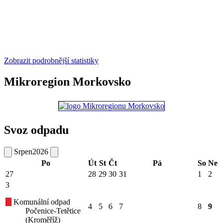
Zobrazit podrobnější statistiky
Mikroregion Morkovsko
Svoz odpadu
Srpen
2026
Po
Út
St
Čt
Pá
So
Ne
27
28
29
30
31
1
2
3
Komunální odpad
4
5
6
7
8
9
Počenice-Tetětice
(Kroměříž)