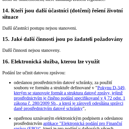
14. Kteří jsou další účastníci (dotčení) řešení životní
situace
Další účastníci postupu nejsou stanoveni.
15. Jaké další činnosti jsou po žadateli požadovány
Další činnosti nejsou stanoveny.
16. Elektronická služba, kterou lze využít
Podání lze učinit datovou zprávou:
odeslanou prostřednictvím datové schránky, za použití
souboru ve formátu a struktuře definované v "
Pokynu D-349,
kterým se stanovuje formát a struktura datové zprávy, jejímž
prostřednictvím je činěno podání specifikované v § 72 odst. 1
zákona č. 280/2009 Sb., a která je zároveň odesílána správci
daně prostřednictvím datové schránky
",
opatřenou uznávaným elektronickým podpisem a odeslanou
prostřednictvím
aplikace "Elektronická podání pro Finanční
správu (EPO)"
, která je pro podání v daňových věcech