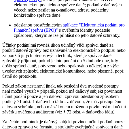
elektronickou podatelnou správce daně; podání v daňových
věcech nelze zasílat na e-mailovou adresu podatelny
konkrétního správce daně,
odeslanou prostřednictvím
aplikace "Elektronická podání pro
Finanční správu (EPO)"
s ověřením identity podatele
způsobem, kterým se lze přihlásit do jeho datové schránky.
Účinky podání má rovněž úkon učiněný vůči správci daně za
použití datové zprávy bez uznávaného elektronického podpisu nebo
za použití jiných přenosových technik, které je správce daně
způsobilý přijmout, pokud je toto podání do 5 dnů ode dne, kdy
došlo správci daně, potvrzeno nebo opakováno některým z výše
uvedených způsobů elektronické komunikace, nebo písemně, popř.
ústně do protokolu.
Pokud zákon nestanoví jinak, tak poslední dva uvedené postupy
není možné využít v případě, pokud má daňový subjekt povinnost
učinit podání pouze a jen datovou zprávou odeslanou způsobem
podle § 71 odst. 1 daňového řádu - z důvodu, že má zpřístupněnu
datovou schránku, nebo má zákonem uloženou povinnost mít účetní
závěrku ověřenou auditorem (viz § 72 odst. 4 daňového řádu).
Za těchto podmínek je daňový subjekt povinen učinit podání pouze
datovou zprávou ve formátu a struktuře zveřejněné správcem daně