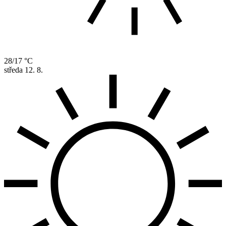
28/17 °C
středa
12. 8.