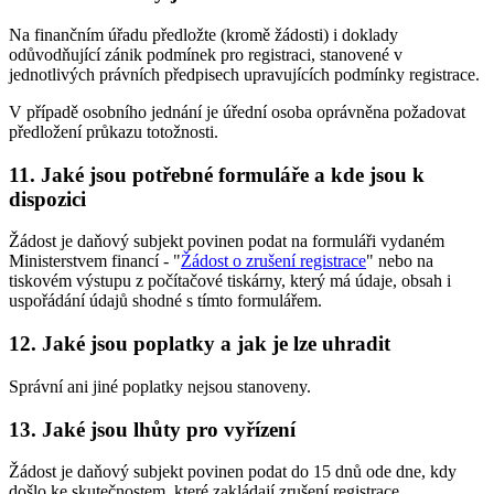
Na finančním úřadu předložte (kromě žádosti) i doklady
odůvodňující zánik podmínek pro registraci, stanovené v
jednotlivých právních předpisech upravujících podmínky registrace.
V případě osobního jednání je úřední osoba oprávněna požadovat
předložení průkazu totožnosti.
11. Jaké jsou potřebné formuláře a kde jsou k
dispozici
Žádost je daňový subjekt povinen podat na formuláři vydaném
Ministerstvem financí - "
Žádost o zrušení registrace
" nebo na
tiskovém výstupu z počítačové tiskárny, který má údaje, obsah i
uspořádání údajů shodné s tímto formulářem.
12. Jaké jsou poplatky a jak je lze uhradit
Správní ani jiné poplatky nejsou stanoveny.
13. Jaké jsou lhůty pro vyřízení
Žádost je daňový subjekt povinen podat do 15 dnů ode dne, kdy
došlo ke skutečnostem, které zakládají zrušení registrace.