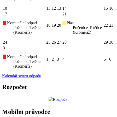
10
11
12
13
14
15
16
17
21
Komunální odpad
Plast
18
19
20
22
23
Počenice-Tetětice
Počenice-Tetětice
(Kroměříž)
(Kroměříž)
24
25
26
27
28
29
30
31
Komunální odpad
1
2
3
4
5
6
Počenice-Tetětice
(Kroměříž)
Kalendář svozu odpadu
Rozpočet
Mobilní průvodce