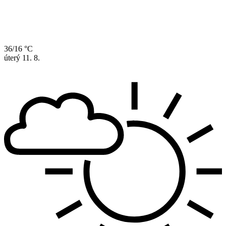
36/16 °C
úterý
11. 8.