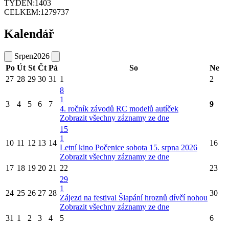
TÝDEN:
1403
CELKEM:
1279737
Kalendář
Srpen
2026
Po
Út
St
Čt
Pá
So
Ne
27
28
29
30
31
1
2
8
1
3
4
5
6
7
9
4. ročník závodů RC modelů autíček
Zobrazit všechny záznamy ze dne
15
1
10
11
12
13
14
16
Letní kino Počenice sobota 15. srpna 2026
Zobrazit všechny záznamy ze dne
17
18
19
20
21
22
23
29
1
24
25
26
27
28
30
Zájezd na festival Šlapání hroznů dívčí nohou
Zobrazit všechny záznamy ze dne
31
1
2
3
4
5
6