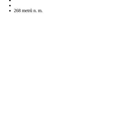
268
metrů n. m.