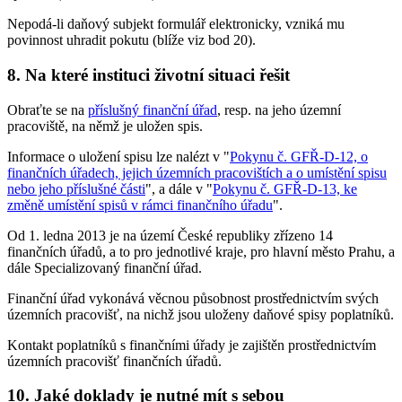
Nepodá-li daňový subjekt formulář elektronicky, vzniká mu
povinnost uhradit pokutu (blíže viz bod 20).
8. Na které instituci životní situaci řešit
Obraťte se na
příslušný finanční úřad
, resp. na jeho územní
pracoviště, na němž je uložen spis.
Informace o uložení spisu lze nalézt v "
Pokynu č. GFŘ-D-12, o
finančních úřadech, jejich územních pracovištích a o umístění spisu
nebo jeho příslušné části
", a dále v "
Pokynu č. GFŘ-D-13, ke
změně umístění spisů v rámci finančního úřadu
".
Od 1. ledna 2013 je na území České republiky zřízeno 14
finančních úřadů, a to pro jednotlivé kraje, pro hlavní město Prahu, a
dále Specializovaný finanční úřad.
Finanční úřad vykonává věcnou působnost prostřednictvím svých
územních pracovišť, na nichž jsou uloženy daňové spisy poplatníků.
Kontakt poplatníků s finančními úřady je zajištěn prostřednictvím
územních pracovišť finančních úřadů.
10. Jaké doklady je nutné mít s sebou