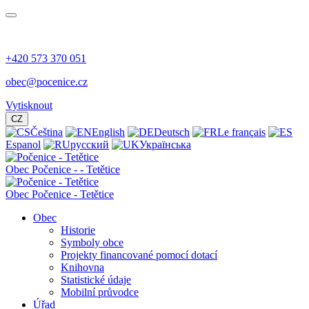
+420 573 370 051
obec@pocenice.cz
Vytisknout
CZ
Čeština
English
Deutsch
Le français
Espanol
русский
Українська
Obec
Počenice -
- Tetětice
Obec Počenice - Tetětice
Obec
Historie
Symboly obce
Projekty financované pomocí dotací
Knihovna
Statistické údaje
Mobilní průvodce
Úřad