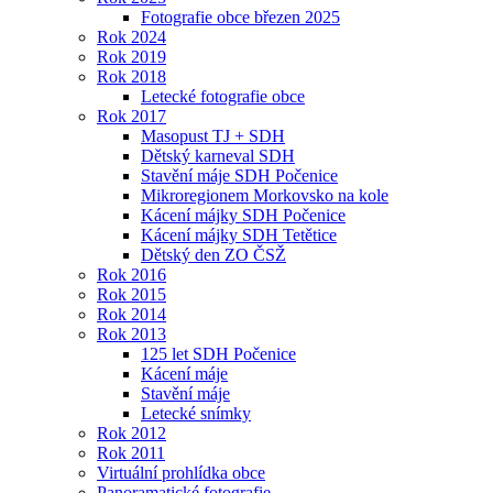
Fotografie obce březen 2025
Rok 2024
Rok 2019
Rok 2018
Letecké fotografie obce
Rok 2017
Masopust TJ + SDH
Dětský karneval SDH
Stavění máje SDH Počenice
Mikroregionem Morkovsko na kole
Kácení májky SDH Počenice
Kácení májky SDH Tetětice
Dětský den ZO ČSŽ
Rok 2016
Rok 2015
Rok 2014
Rok 2013
125 let SDH Počenice
Kácení máje
Stavění máje
Letecké snímky
Rok 2012
Rok 2011
Virtuální prohlídka obce
Panoramatické fotografie