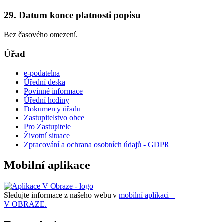
29. Datum konce platnosti popisu
Bez časového omezení.
Úřad
e-podatelna
Úřední deska
Povinné informace
Úřední hodiny
Dokumenty úřadu
Zastupitelstvo obce
Pro Zastupitele
Životní situace
Zpracování a ochrana osobních údajů - GDPR
Mobilní aplikace
Sledujte informace z našeho webu v
mobilní aplikaci –
V OBRAZE.