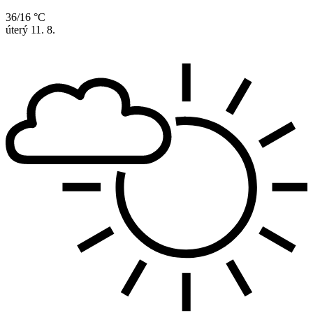
36/16 °C
úterý
11. 8.