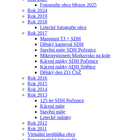
Fotografie obce březen 2025
Rok 2024
Rok 2019
Rok 2018
Letecké fotografie obce
Rok 2017
Masopust TJ + SDH
Dětský karneval SDH
Stavění máje SDH Počenice
Mikroregionem Morkovsko na kole
Kácení májky SDH Počenice
Kácení májky SDH Tetětice
Dětský den ZO ČSŽ
Rok 2016
Rok 2015
Rok 2014
Rok 2013
125 let SDH Počenice
Kácení máje
Stavění máje
Letecké snímky
Rok 2012
Rok 2011
Virtuální prohlídka obce
Panoramatické fotografie