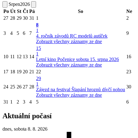
Srpen
2026
Po
Út
St
Čt
Pá
So
Ne
27
28
29
30
31
1
2
8
1
3
4
5
6
7
9
4. ročník závodů RC modelů autíček
Zobrazit všechny záznamy ze dne
15
1
10
11
12
13
14
16
Letní kino Počenice sobota 15. srpna 2026
Zobrazit všechny záznamy ze dne
17
18
19
20
21
22
23
29
1
24
25
26
27
28
30
Zájezd na festival Šlapání hroznů dívčí nohou
Zobrazit všechny záznamy ze dne
31
1
2
3
4
5
6
Aktuální počasí
dnes, sobota 8. 8. 2026