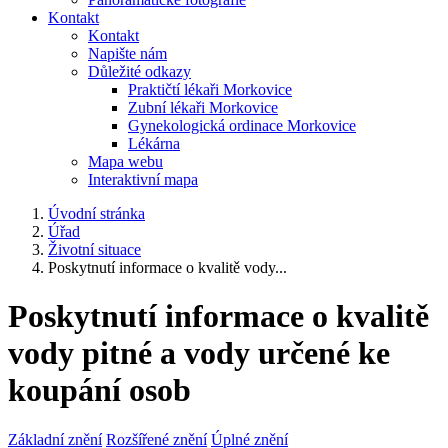
Kontakt
Kontakt
Napište nám
Důležité odkazy
Praktičtí lékaři Morkovice
Zubní lékaři Morkovice
Gynekologická ordinace Morkovice
Lékárna
Mapa webu
Interaktivní mapa
Úvodní stránka
Úřad
Životní situace
Poskytnutí informace o kvalitě vody...
Poskytnutí informace o kvalitě
vody pitné a vody určené ke
koupání osob
Základní znění
Rozšířené znění
Úplné znění