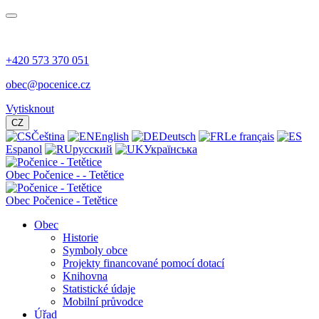
+420 573 370 051
obec@pocenice.cz
Vytisknout
CZ
Čeština
English
Deutsch
Le français
Espanol
русский
Українська
Obec
Počenice -
- Tetětice
Obec Počenice - Tetětice
Obec
Historie
Symboly obce
Projekty financované pomocí dotací
Knihovna
Statistické údaje
Mobilní průvodce
Úřad