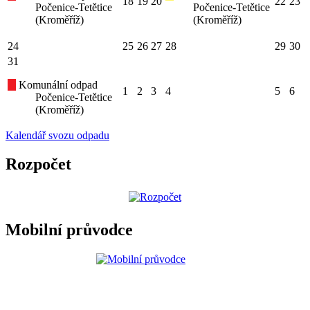
18
19
20
22
23
Počenice-Tetětice
Počenice-Tetětice
(Kroměříž)
(Kroměříž)
24
25
26
27
28
29
30
31
Komunální odpad
1
2
3
4
5
6
Počenice-Tetětice
(Kroměříž)
Kalendář svozu odpadu
Rozpočet
Mobilní průvodce