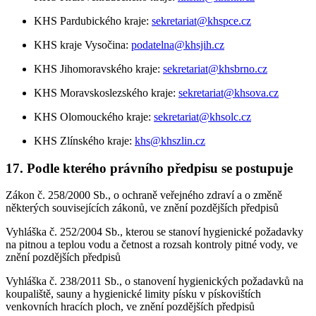
KHS Pardubického kraje:
sekretariat@khspce.cz
KHS kraje Vysočina:
podatelna@khsjih.cz
KHS Jihomoravského kraje:
sekretariat@khsbrno.cz
KHS Moravskoslezského kraje:
sekretariat@khsova.cz
KHS Olomouckého kraje:
sekretariat@khsolc.cz
KHS Zlínského kraje:
khs@khszlin.cz
17. Podle kterého právního předpisu se postupuje
Zákon č. 258/2000 Sb., o ochraně veřejného zdraví a o změně
některých souvisejících zákonů, ve znění pozdějších předpisů
Vyhláška č. 252/2004 Sb., kterou se stanoví hygienické požadavky
na pitnou a teplou vodu a četnost a rozsah kontroly pitné vody, ve
znění pozdějších předpisů
Vyhláška č. 238/2011 Sb., o stanovení hygienických požadavků na
koupaliště, sauny a hygienické limity písku v pískovištích
venkovních hracích ploch, ve znění pozdějších předpisů