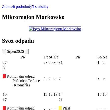
Zobrazit podrobnější statistiky
Mikroregion Morkovsko
Svoz odpadu
Srpen
2026
Po
Út
St
Čt
Pá
So
Ne
27
28
29
30
31
1
2
3
Komunální odpad
4
5
6
7
8
9
Počenice-Tetětice
(Kroměříž)
10
11
12
13
14
15
16
17
21
Komunální odpad
Plast