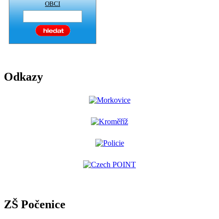
OBCI
Odkazy
ZŠ Počenice