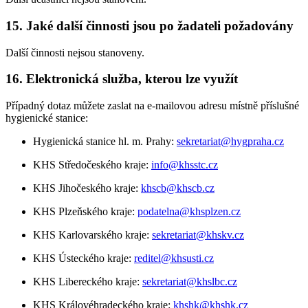
15. Jaké další činnosti jsou po žadateli požadovány
Další činnosti nejsou stanoveny.
16. Elektronická služba, kterou lze využít
Případný dotaz můžete zaslat na e-mailovou adresu místně příslušné
hygienické stanice:
Hygienická stanice hl. m. Prahy:
sekretariat@hygpraha.cz
KHS Středočeského kraje:
info@khsstc.cz
KHS Jihočeského kraje:
khscb@khscb.cz
KHS Plzeňského kraje:
podatelna@khsplzen.cz
KHS Karlovarského kraje:
sekretariat@khskv.cz
KHS Ústeckého kraje:
reditel@khsusti.cz
KHS Libereckého kraje:
sekretariat@khslbc.cz
KHS Královéhradeckého kraje:
khshk@khshk.cz