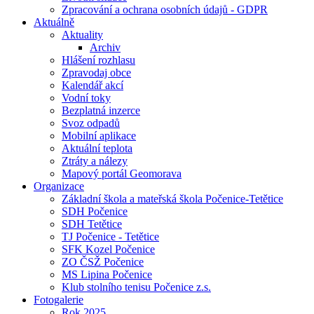
Zpracování a ochrana osobních údajů - GDPR
Aktuálně
Aktuality
Archiv
Hlášení rozhlasu
Zpravodaj obce
Kalendář akcí
Vodní toky
Bezplatná inzerce
Svoz odpadů
Mobilní aplikace
Aktuální teplota
Ztráty a nálezy
Mapový portál Geomorava
Organizace
Základní škola a mateřská škola Počenice-Tetětice
SDH Počenice
SDH Tetětice
TJ Počenice - Tetětice
SFK Kozel Počenice
ZO ČSŽ Počenice
MS Lipina Počenice
Klub stolního tenisu Počenice z.s.
Fotogalerie
Rok 2025