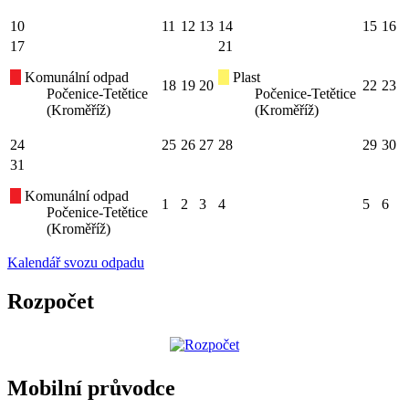
10
11
12
13
14
15
16
17
21
Komunální odpad
Plast
18
19
20
22
23
Počenice-Tetětice
Počenice-Tetětice
(Kroměříž)
(Kroměříž)
24
25
26
27
28
29
30
31
Komunální odpad
1
2
3
4
5
6
Počenice-Tetětice
(Kroměříž)
Kalendář svozu odpadu
Rozpočet
Mobilní průvodce