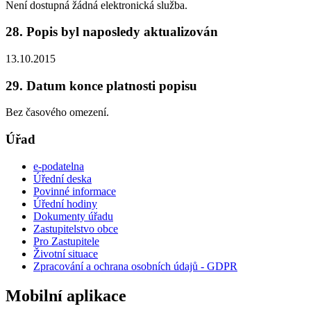
Není dostupná žádná elektronická služba.
28. Popis byl naposledy aktualizován
13.10.2015
29. Datum konce platnosti popisu
Bez časového omezení.
Úřad
e-podatelna
Úřední deska
Povinné informace
Úřední hodiny
Dokumenty úřadu
Zastupitelstvo obce
Pro Zastupitele
Životní situace
Zpracování a ochrana osobních údajů - GDPR
Mobilní aplikace