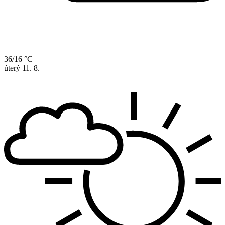
36/16 °C
úterý
11. 8.