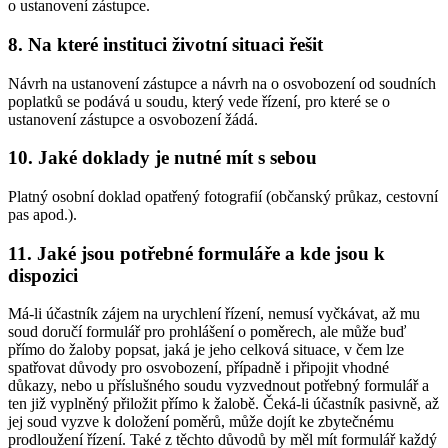
o ustanovení zástupce.
8. Na které instituci životní situaci řešit
Návrh na ustanovení zástupce a návrh na o osvobození od soudních
poplatků se podává u soudu, který vede řízení, pro které se o
ustanovení zástupce a osvobození žádá.
10. Jaké doklady je nutné mít s sebou
Platný osobní doklad opatřený fotografií (občanský průkaz, cestovní
pas apod.).
11. Jaké jsou potřebné formuláře a kde jsou k
dispozici
Má-li účastník zájem na urychlení řízení, nemusí vyčkávat, až mu
soud doručí formulář pro prohlášení o poměrech, ale může buď
přímo do žaloby popsat, jaká je jeho celková situace, v čem lze
spatřovat důvody pro osvobození, případně i připojit vhodné
důkazy, nebo u příslušného soudu vyzvednout potřebný formulář a
ten již vyplněný přiložit přímo k žalobě. Čeká-li účastník pasivně, až
jej soud vyzve k doložení poměrů, může dojít ke zbytečnému
prodloužení řízení. Také z těchto důvodů by měl mít formulář každý