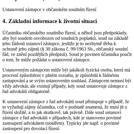
Ustanovení zástupce v občanském soudním řízení
4. Základní informace k životní situaci
Účastníku občanského soudního řízení, u něhož jsou předpoklady,
aby byl soudem osvobozen od soudních poplatků, soud na základě
jeho žádosti ustanoví zástupce, jestliže je to nezbytně třeba k
ochraně jeho zájmů (§ 30 zákona č. 99/1963 Sb., občanský soudní
řád, ve znění pozdějších předpisů). Soud je povinen účastníka poučit
o tom, že může požádat o ustanovení zástupce.
Ustanoveným zástupcem může být jakákoli fyzická osoba, která má
procesní způsobilost v plném rozsahu, je způsobilá k řádnému
zastupování a se svým ustanovením souhlasí. Zástupcem nemusí být
vždy advokát, ale existují případy, kdy soud ustanovuje zástupce z
řad advokátů obligatorně.
K ustanovení zástupce z řad advokátů soud přistupuje v případě, že
to vyžadují zájmy účastníka, což v podstatě znamená, že musí jít o
řízení složité, a to jak skutkově, tak právně. Dále soud ustanoví
zástupce z řad advokátů v případech, kde je stanoveno povinné
zastoupení advokátem (notářem). Typicky jde např. o povinné
zastoupení pro dovolací řízení.