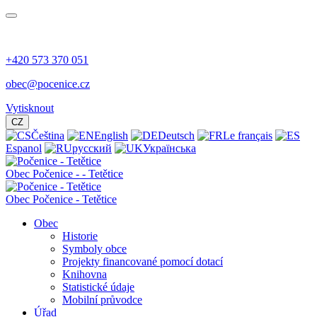
+420 573 370 051
obec@pocenice.cz
Vytisknout
CZ
Čeština
English
Deutsch
Le français
Espanol
русский
Українська
Obec
Počenice -
- Tetětice
Obec Počenice - Tetětice
Obec
Historie
Symboly obce
Projekty financované pomocí dotací
Knihovna
Statistické údaje
Mobilní průvodce
Úřad