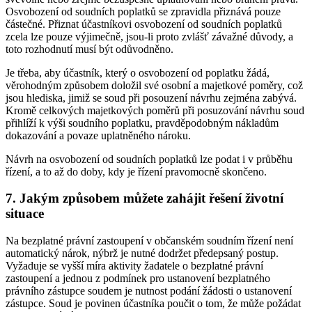
Osvobození od soudních poplatků se zpravidla přiznává pouze
částečné. Přiznat účastníkovi osvobození od soudních poplatků
zcela lze pouze výjimečně, jsou-li proto zvlášť závažné důvody, a
toto rozhodnutí musí být odůvodněno.
Je třeba, aby účastník, který o osvobození od poplatku žádá,
věrohodným způsobem doložil své osobní a majetkové poměry, což
jsou hlediska, jimiž se soud při posouzení návrhu zejména zabývá.
Kromě celkových majetkových poměrů při posuzování návrhu soud
přihlíží k výši soudního poplatku, pravděpodobným nákladům
dokazování a povaze uplatněného nároku.
Návrh na osvobození od soudních poplatků lze podat i v průběhu
řízení, a to až do doby, kdy je řízení pravomocně skončeno.
7. Jakým způsobem můžete zahájit řešení životní
situace
Na bezplatné právní zastoupení v občanském soudním řízení není
automatický nárok, nýbrž je nutné dodržet předepsaný postup.
Vyžaduje se vyšší míra aktivity žadatele o bezplatné právní
zastoupení a jednou z podmínek pro ustanovení bezplatného
právního zástupce soudem je nutnost podání žádosti o ustanovení
zástupce. Soud je povinen účastníka poučit o tom, že může požádat