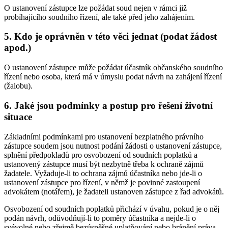
O ustanovení zástupce lze požádat soud nejen v rámci již
probíhajícího soudního řízení, ale také před jeho zahájením.
5. Kdo je oprávněn v této věci jednat (podat žádost
apod.)
O ustanovení zástupce může požádat účastník občanského soudního
řízení nebo osoba, která má v úmyslu podat návrh na zahájení řízení
(žalobu).
6. Jaké jsou podmínky a postup pro řešení životní
situace
Základními podmínkami pro ustanovení bezplatného právního
zástupce soudem jsou nutnost podání žádosti o ustanovení zástupce,
splnění předpokladů pro osvobození od soudních poplatků a
ustanovený zástupce musí být nezbytně třeba k ochraně zájmů
žadatele. Vyžaduje-li to ochrana zájmů účastníka nebo jde-li o
ustanovení zástupce pro řízení, v němž je povinné zastoupení
advokátem (notářem), je žadateli ustanoven zástupce z řad advokátů.
Osvobození od soudních poplatků přichází v úvahu, pokud je o něj
podán návrh, odůvodňují-li to poměry účastníka a nejde-li o
svévolné nebo zřejmě bezúspěšné uplatňování nebo bránění práva.