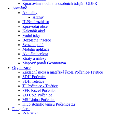
Zpracování a ochrana osobních údajů - GDPR
Aktuálně
Aktuality
Archiv
Hlášení rozhlasu
Zpravodaj obce
Kalendář akcí
Vodní toky
Bezplatná inzerce
Svoz odpadů
Mobilní aplikace
Aktuální teplota
Ztráty a nálezy
Mapový portál Geomorava
Organizace
Základní škola a mateřská škola Počenice-Tetětice
SDH Počenice
SDH Tetětice
TJ Počenice - Tetětice
SFK Kozel Počenice
ZO ČSŽ Počenice
MS Lipina Počenice
Klub stolního tenisu Počenice z.s.
Fotogalerie
Rok 2025