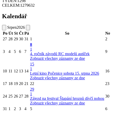
TÝDEN:
1298
CELKEM:
1279632
Kalendář
Srpen
2026
Po
Út
St
Čt
Pá
So
Ne
27
28
29
30
31
1
2
8
1
3
4
5
6
7
9
4. ročník závodů RC modelů autíček
Zobrazit všechny záznamy ze dne
15
1
10
11
12
13
14
16
Letní kino Počenice sobota 15. srpna 2026
Zobrazit všechny záznamy ze dne
17
18
19
20
21
22
23
29
1
24
25
26
27
28
30
Zájezd na festival Šlapání hroznů dívčí nohou
Zobrazit všechny záznamy ze dne
31
1
2
3
4
5
6