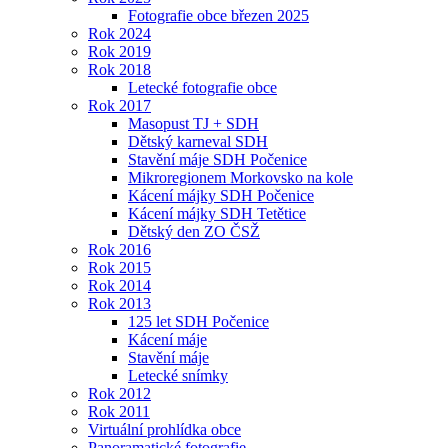
Fotografie obce březen 2025
Rok 2024
Rok 2019
Rok 2018
Letecké fotografie obce
Rok 2017
Masopust TJ + SDH
Dětský karneval SDH
Stavění máje SDH Počenice
Mikroregionem Morkovsko na kole
Kácení májky SDH Počenice
Kácení májky SDH Tetětice
Dětský den ZO ČSŽ
Rok 2016
Rok 2015
Rok 2014
Rok 2013
125 let SDH Počenice
Kácení máje
Stavění máje
Letecké snímky
Rok 2012
Rok 2011
Virtuální prohlídka obce
Panoramatické fotografie