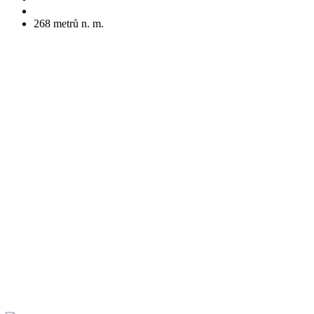
268
metrů n. m.