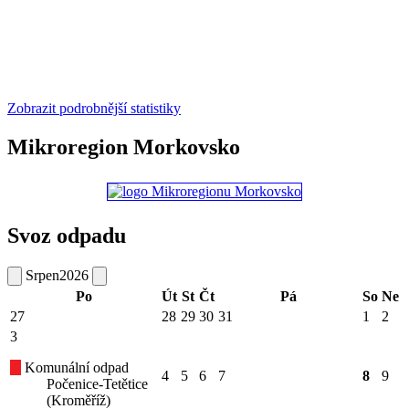
Zobrazit podrobnější statistiky
Mikroregion Morkovsko
Svoz odpadu
Srpen
2026
Po
Út
St
Čt
Pá
So
Ne
27
28
29
30
31
1
2
3
Komunální odpad
4
5
6
7
8
9
Počenice-Tetětice
(Kroměříž)