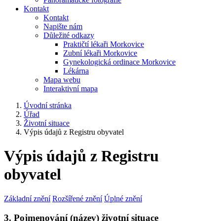
Kontakt
Kontakt
Napište nám
Důležité odkazy
Praktičtí lékaři Morkovice
Zubní lékaři Morkovice
Gynekologická ordinace Morkovice
Lékárna
Mapa webu
Interaktivní mapa
Úvodní stránka
Úřad
Životní situace
Výpis údajů z Registru obyvatel
Výpis údajů z Registru
obyvatel
Základní znění
Rozšířené znění
Úplné znění
3. Pojmenování (název) životní situace