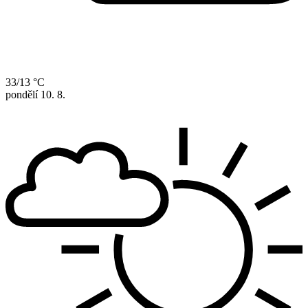
33/13 °C
pondělí
10. 8.