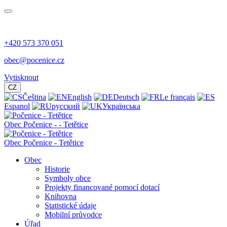
+420 573 370 051
obec@pocenice.cz
Vytisknout
CZ
Čeština
English
Deutsch
Le français
Espanol
русский
Українська
Obec
Počenice -
- Tetětice
Obec Počenice - Tetětice
Obec
Historie
Symboly obce
Projekty financované pomocí dotací
Knihovna
Statistické údaje
Mobilní průvodce
Úřad