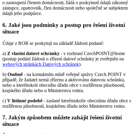
o zastoupení členem domácnosti, žádá o poskytnutí údajů zákonný
zástupce, opatrovník, člen domácnosti nebo společně se subjektem
údajů jeho podpůrce.
6. Jaké jsou podmínky a postup pro řešení životní
situace
Údaje z ROB se poskytují na základě žádosti podané:
a)
Z vlastní datové schránky
- v rozhraní CzechPOINT@home
(postup podání žádosti o zřízení datové schránky je zveřejněn na
webových stránkách Datových schránek
).
b)
Osobně
- na kontaktním místě veřejné správy Czech POINT v
případě, že žadatel nemá zřízenu a aktivovánu datovou schránku,
nebo u kteréhokoli obecního úřadu obce s rozšířenou působností,
krajského úřadu nebo u Ministerstva vnitra.
c)
V listinné podobě
- zaslané kterémukoliv obecnímu úřadu obce s
rozšířenou působností, krajskému úřadu nebo Ministerstvu vnitra.
7. Jakým způsobem můžete zahájit řešení životní
situace