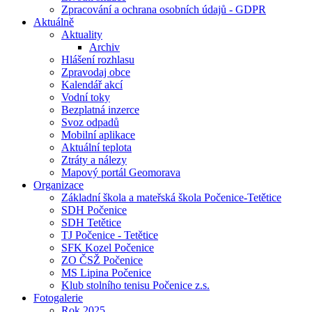
Zpracování a ochrana osobních údajů - GDPR
Aktuálně
Aktuality
Archiv
Hlášení rozhlasu
Zpravodaj obce
Kalendář akcí
Vodní toky
Bezplatná inzerce
Svoz odpadů
Mobilní aplikace
Aktuální teplota
Ztráty a nálezy
Mapový portál Geomorava
Organizace
Základní škola a mateřská škola Počenice-Tetětice
SDH Počenice
SDH Tetětice
TJ Počenice - Tetětice
SFK Kozel Počenice
ZO ČSŽ Počenice
MS Lipina Počenice
Klub stolního tenisu Počenice z.s.
Fotogalerie
Rok 2025