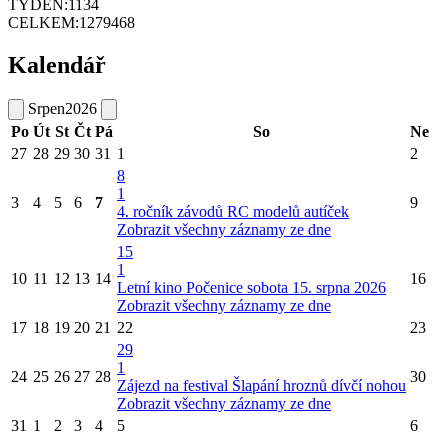
TÝDEN:
1134
CELKEM:
1279468
Kalendář
Srpen
2026
Po
Út
St
Čt
Pá
So
Ne
27
28
29
30
31
1
2
8
1
3
4
5
6
7
9
4. ročník závodů RC modelů autíček
Zobrazit všechny záznamy ze dne
15
1
10
11
12
13
14
16
Letní kino Počenice sobota 15. srpna 2026
Zobrazit všechny záznamy ze dne
17
18
19
20
21
22
23
29
1
24
25
26
27
28
30
Zájezd na festival Šlapání hroznů dívčí nohou
Zobrazit všechny záznamy ze dne
31
1
2
3
4
5
6