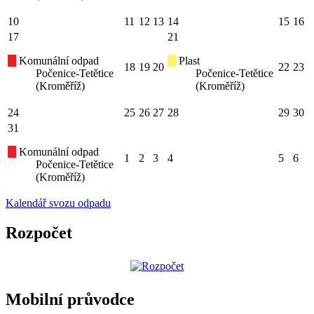
10
11
12
13
14
15
16
17
21
Komunální odpad
Plast
18
19
20
22
23
Počenice-Tetětice
Počenice-Tetětice
(Kroměříž)
(Kroměříž)
24
25
26
27
28
29
30
31
Komunální odpad
1
2
3
4
5
6
Počenice-Tetětice
(Kroměříž)
Kalendář svozu odpadu
Rozpočet
Mobilní průvodce