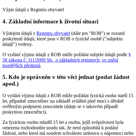
Výpis údajů z Registru obyvatel
4. Základní informace k životní situaci
Výdejem údajů z
Registru obyvatel
(dále jen "ROB") se rozumí
poskytnutí údajů, které jsou v ROB o fyzické osobě ("subjektu
údajů") vedeny.
O vydání výpisu údajů z ROB může požádat subjekt údajů podle
§
58 zákona č. 111/2009 Sb., o základních registrech, ve znění
pozdějších předpisů
.
5. Kdo je oprávněn v této věci jednat (podat žádost
apod.)
O vydání výpisu údajů z ROB může požádat fyzická osoba starší 15
let, případně zmocněnec na základě zvláštní plné moci s úředně
ověřeným podpisem zmocnitele (údaje se v takovém případě
poskytnou zmocněnci).
Za fyzickou osobu mladší 15 let a osobu, jejíž svéprávnost byla
omezena rozhodnutím soudu tak, že není způsobilá k podání
žádosti, nebo která má soudem schválenu smlouvu o nápomoci nebo