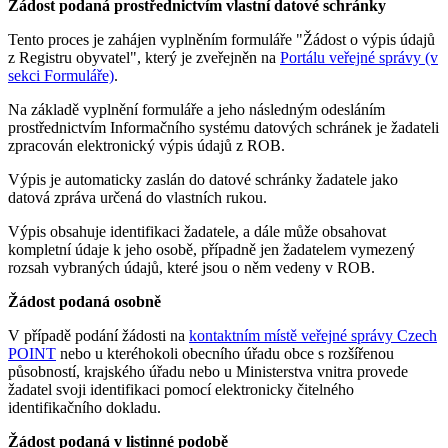
Žádost podaná prostřednictvím vlastní datové schránky
Tento proces je zahájen vyplněním formuláře "Žádost o výpis údajů
z Registru obyvatel", který je zveřejněn na
Portálu veřejné správy (v
sekci Formuláře)
.
Na základě vyplnění formuláře a jeho následným odesláním
prostřednictvím Informačního systému datových schránek je žadateli
zpracován elektronický výpis údajů z ROB.
Výpis je automaticky zaslán do datové schránky žadatele jako
datová zpráva určená do vlastních rukou.
Výpis obsahuje identifikaci žadatele, a dále může obsahovat
kompletní údaje k jeho osobě, případně jen žadatelem vymezený
rozsah vybraných údajů, které jsou o něm vedeny v ROB.
Žádost podaná osobně
V případě podání žádosti na
kontaktním místě veřejné správy Czech
POINT
nebo u kteréhokoli obecního úřadu obce s rozšířenou
působností, krajského úřadu nebo u Ministerstva vnitra provede
žadatel svoji identifikaci pomocí elektronicky čitelného
identifikačního dokladu.
Žádost podaná v listinné podobě