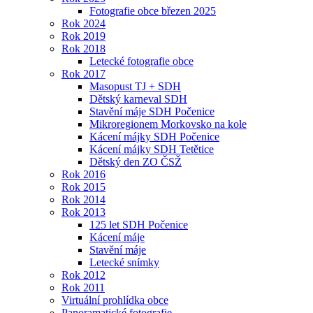
Fotografie obce březen 2025
Rok 2024
Rok 2019
Rok 2018
Letecké fotografie obce
Rok 2017
Masopust TJ + SDH
Dětský karneval SDH
Stavění máje SDH Počenice
Mikroregionem Morkovsko na kole
Kácení májky SDH Počenice
Kácení májky SDH Tetětice
Dětský den ZO ČSŽ
Rok 2016
Rok 2015
Rok 2014
Rok 2013
125 let SDH Počenice
Kácení máje
Stavění máje
Letecké snímky
Rok 2012
Rok 2011
Virtuální prohlídka obce
Panoramatické fotografie