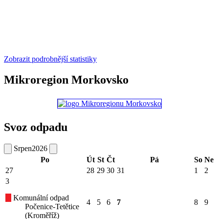
Zobrazit podrobnější statistiky
Mikroregion Morkovsko
Svoz odpadu
Srpen
2026
Po
Út
St
Čt
Pá
So
Ne
27
28
29
30
31
1
2
3
Komunální odpad
4
5
6
7
8
9
Počenice-Tetětice
(Kroměříž)