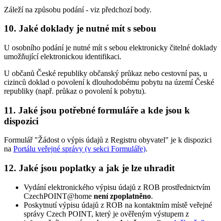
Záleží na způsobu podání - viz předchozí body.
10. Jaké doklady je nutné mít s sebou
U osobního podání je nutné mít s sebou elektronicky čitelné doklady
umožňující elektronickou identifikaci.
U občanů České republiky občanský průkaz nebo cestovní pas, u
cizinců doklad o povolení k dlouhodobému pobytu na území České
republiky (např. průkaz o povolení k pobytu).
11. Jaké jsou potřebné formuláře a kde jsou k
dispozici
Formulář "Žádost o výpis údajů z Registru obyvatel" je k dispozici
na
Portálu veřejné správy (v sekci Formuláře)
.
12. Jaké jsou poplatky a jak je lze uhradit
Vydání elektronického výpisu údajů z ROB prostřednictvím
CzechPOINT@home
není zpoplatněno
.
Poskytnutí výpisu údajů z ROB na kontaktním místě veřejné
správy Czech POINT, který je ověřeným výstupem z