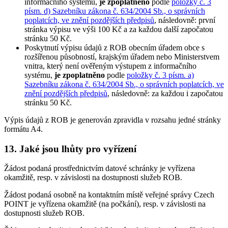
informačního systému,
je zpoplatněno
podle
položky č. 3
písm. d) Sazebníku zákona č. 634/2004 Sb., o správních
poplatcích, ve znění pozdějších předpisů
, následovně: první
stránka výpisu ve výši 100 Kč a za každou další započatou
stránku 50 Kč.
Poskytnutí výpisu údajů z ROB obecním úřadem obce s
rozšířenou působností, krajským úřadem nebo Ministerstvem
vnitra, který není ověřeným výstupem z informačního
systému,
je zpoplatněno
podle
položky č. 3 písm. a)
Sazebníku zákona č. 634/2004 Sb., o správních poplatcích, ve
znění pozdějších předpisů
, následovně: za každou i započatou
stránku 50 Kč.
Výpis údajů z ROB je generován zpravidla v rozsahu jedné stránky
formátu A4.
13. Jaké jsou lhůty pro vyřízení
Žádost podaná prostřednictvím datové schránky je vyřízena
okamžitě, resp. v závislosti na dostupnosti služeb ROB.
Žádost podaná osobně na kontaktním místě veřejné správy Czech
POINT je vyřízena okamžitě (na počkání), resp. v závislosti na
dostupnosti služeb ROB.