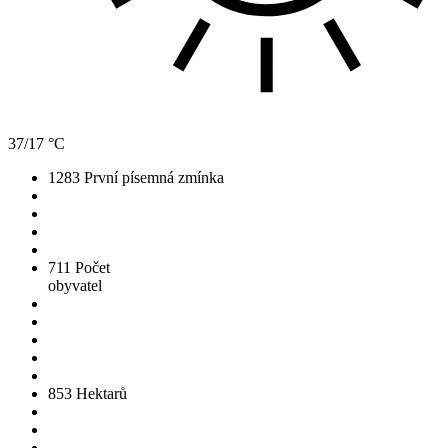
37/17 °C
1283
První písemná zmínka
711
Počet
obyvatel
853
Hektarů