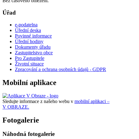
Bez časového omezení.
Úřad
e-podatelna
Úřední deska
Povinné informace
Úřední hodiny
Dokumenty úřadu
Zastupitelstvo obce
Pro Zastupitele
Životní situace
Zpracování a ochrana osobních údajů - GDPR
Mobilní aplikace
Sledujte informace z našeho webu v
mobilní aplikaci –
V OBRAZE.
Fotogalerie
Náhodná fotogalerie