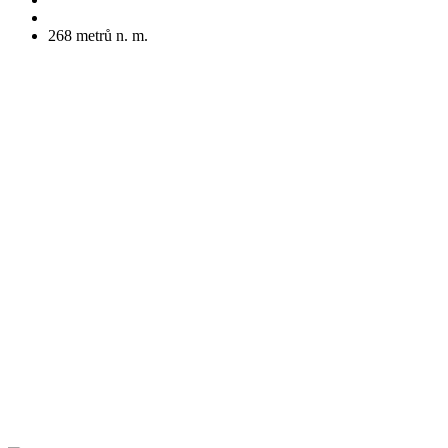
268
metrů n. m.