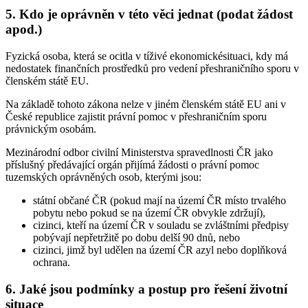
5. Kdo je oprávněn v této věci jednat (podat žádost
apod.)
Fyzická osoba, která se ocitla v tíživé ekonomickésituaci, kdy má
nedostatek finančních prostředků pro vedení přeshraničního sporu v
členském státě EU.
Na základě tohoto zákona nelze v jiném členském státě EU ani v
České republice zajistit právní pomoc v přeshraničním sporu
právnickým osobám.
Mezinárodní odbor civilní Ministerstva spravedlnosti ČR jako
příslušný předávající orgán přijímá žádosti o právní pomoc
tuzemských oprávněných osob, kterými jsou:
státní občané ČR (pokud mají na území ČR místo trvalého
pobytu nebo pokud se na území ČR obvykle zdržují),
cizinci, kteří na území ČR v souladu se zvláštními předpisy
pobývají nepřetržitě po dobu delší 90 dnů, nebo
cizinci, jimž byl udělen na území ČR azyl nebo doplňková
ochrana.
6. Jaké jsou podmínky a postup pro řešení životní
situace