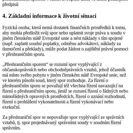
předpisů
4. Základní informace k životní situaci
Fyzická osoba, která nemá dostatek finančních prostředků k tomu,
aby mohla předložit svůj spor nebo uplatnit svoje práva u soudu v
jiném členském státě Evropské unie a nést náklady s tím spojené
(např. zaplatit soudní poplatky, odměnu advokátovi, náklady za
tlumočení a překlady), může podat žádost o zajištění právní pomoci
v přeshraničním sporu.
„Přeshraničním sporem“ se rozumí spor vyplývající z
občanskoprávních nebo obchodněprávních vztahů, jehož účastník
má místo svého pobytu v jiném členském státě Evropské unie, než
ve kterém působí soud, který spor rozhoduje. Za řízení o
přeshraničním sporu se považují též všechna řízení navazující na
řízení o přeshraničním sporu, jimiž se rozumí řízení o řádných nebo
mimořádných opravných prostředcích, řízení o uznání rozhodnutí,
řízení o prohlášení vykonatelnosti a řízení vykonávací nebo
exekuční.
Za přeshraniční spor se nepovažuje spor vyplývající ze správních
vztahů, tj. spor projednávaný správními soudy v soudním řízení
správním.