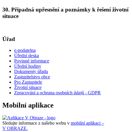
30. Případná upřesnění a poznámky k řešení životní
situace
Úřad
e-podatelna
Úřední deska
Povinné informace
Úřední hodiny
Dokumenty úřadu
Zastupitelstvo obce
Pro Zastupitele
Životní situace
Zpracování a ochrana osobních údajů - GDPR
Mobilní aplikace
Sledujte informace z našeho webu v
mobilní aplikaci –
V OBRAZE.