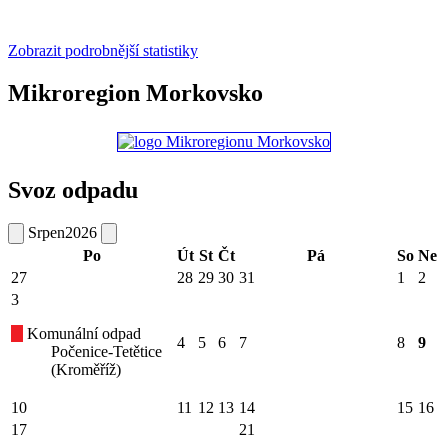
Zobrazit podrobnější statistiky
Mikroregion Morkovsko
Svoz odpadu
Srpen
2026
Po
Út
St
Čt
Pá
So
Ne
27
28
29
30
31
1
2
3
Komunální odpad
4
5
6
7
8
9
Počenice-Tetětice
(Kroměříž)
10
11
12
13
14
15
16
17
21