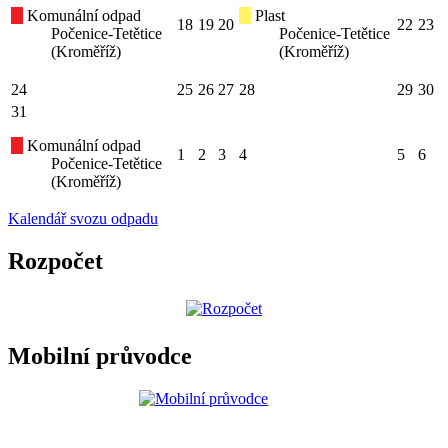
Komunální odpad
Plast
18
19
20
22
23
Počenice-Tetětice
Počenice-Tetětice
(Kroměříž)
(Kroměříž)
24
25
26
27
28
29
30
31
Komunální odpad
1
2
3
4
5
6
Počenice-Tetětice
(Kroměříž)
Kalendář svozu odpadu
Rozpočet
Mobilní průvodce