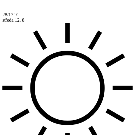
28/17 °C
středa
12. 8.