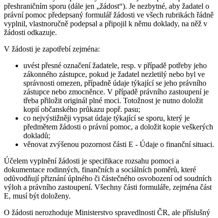
přeshraničním sporu (dále jen „žádost“). Je nezbytné, aby žadatel o
právní pomoc předepsaný formulář žádosti ve všech rubrikách řádně
vyplnil, vlastnoručně podepsal a připojil k němu doklady, na něž v
žádosti odkazuje.
V žádosti je zapotřebí zejména:
uvést přesné označení žadatele, resp. v případě potřeby jeho
zákonného zástupce, pokud je žadatel nezletilý nebo byl ve
správnosti omezen, případně údaje týkající se jeho právního
zástupce nebo zmocněnce. V případě právního zastoupení je
třeba přiložit originál plné moci. Totožnost je nutno doložit
kopií občanského průkazu popř. pasu;
co nejvýstižněji vypsat údaje týkající se sporu, který je
předmětem žádosti o právní pomoc, a doložit kopie veškerých
dokladů;
věnovat zvýšenou pozornost části E - Údaje o finanční situaci.
Účelem vyplnění žádosti je specifikace rozsahu pomoci a
dokumentace rodinných, finančních a sociálních poměrů, které
odůvodňují přiznání úplného či částečného osvobození od soudních
výloh a právního zastoupení. Všechny části formuláře, zejména část
E, musí být doloženy.
O žádosti nerozhoduje Ministerstvo spravedlnosti ČR, ale příslušný