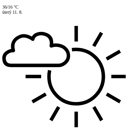
36/16 °C
úterý
11. 8.