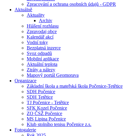
Zpracování a ochrana osobních údajů - GDPR
Aktuálně
Aktuality
Archiv
Hlášení rozhlasu
Zpravodaj obce
Kalendář akcí
Vodní toky
Bezplatná inzerce
Svoz odpadů
Mobilní aplikace
Aktuální teplota
Ztráty a nálezy
Mapový portál Geomorava
Organizace
Základní škola a mateřská škola Počenice-Tetětice
SDH Počenice
SDH Tetětice
TJ Počenice - Tetětice
SFK Kozel Počenice
ZO ČSŽ Počenice
MS Lipina Počenice
Klub stolního tenisu Počenice z.s.
Fotogalerie
Rok 2025