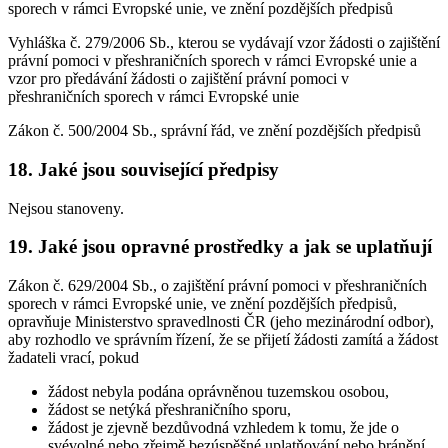
sporech v rámci Evropské unie, ve znění pozdějších předpisů
Vyhláška č. 279/2006 Sb., kterou se vydávají vzor žádosti o zajištění
právní pomoci v přeshraničních sporech v rámci Evropské unie a
vzor pro předávání žádosti o zajištění právní pomoci v
přeshraničních sporech v rámci Evropské unie
Zákon č. 500/2004 Sb., správní řád, ve znění pozdějších předpisů
18. Jaké jsou související předpisy
Nejsou stanoveny.
19. Jaké jsou opravné prostředky a jak se uplatňují
Zákon č. 629/2004 Sb., o zajištění právní pomoci v přeshraničních
sporech v rámci Evropské unie, ve znění pozdějších předpisů,
opravňuje Ministerstvo spravedlnosti ČR (jeho mezinárodní odbor),
aby rozhodlo ve správním řízení, že se přijetí žádosti zamítá a žádost
žadateli vrací, pokud
žádost nebyla podána oprávněnou tuzemskou osobou,
žádost se netýká přeshraničního sporu,
žádost je zjevně bezdůvodná vzhledem k tomu, že jde o
svévolné nebo zřejmě bezúspěšné uplatňování nebo bránění