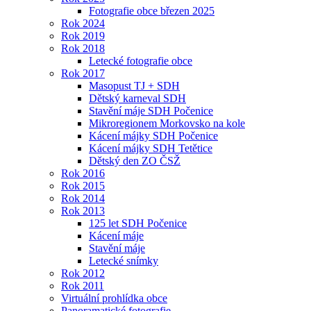
Fotografie obce březen 2025
Rok 2024
Rok 2019
Rok 2018
Letecké fotografie obce
Rok 2017
Masopust TJ + SDH
Dětský karneval SDH
Stavění máje SDH Počenice
Mikroregionem Morkovsko na kole
Kácení májky SDH Počenice
Kácení májky SDH Tetětice
Dětský den ZO ČSŽ
Rok 2016
Rok 2015
Rok 2014
Rok 2013
125 let SDH Počenice
Kácení máje
Stavění máje
Letecké snímky
Rok 2012
Rok 2011
Virtuální prohlídka obce
Panoramatické fotografie