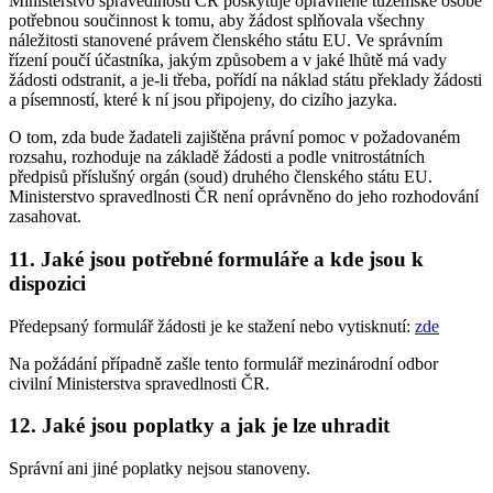
Ministerstvo spravedlnosti ČR poskytuje oprávněné tuzemské osobě
potřebnou součinnost k tomu, aby žádost splňovala všechny
náležitosti stanovené právem členského státu EU. Ve správním
řízení poučí účastníka, jakým způsobem a v jaké lhůtě má vady
žádosti odstranit, a je-li třeba, pořídí na náklad státu překlady žádosti
a písemností, které k ní jsou připojeny, do cizího jazyka.
O tom, zda bude žadateli zajištěna právní pomoc v požadovaném
rozsahu, rozhoduje na základě žádosti a podle vnitrostátních
předpisů příslušný orgán (soud) druhého členského státu EU.
Ministerstvo spravedlnosti ČR není oprávněno do jeho rozhodování
zasahovat.
11. Jaké jsou potřebné formuláře a kde jsou k
dispozici
Předepsaný formulář žádosti je ke stažení nebo vytisknutí:
zde
Na požádání případně zašle tento formulář mezinárodní odbor
civilní Ministerstva spravedlnosti ČR.
12. Jaké jsou poplatky a jak je lze uhradit
Správní ani jiné poplatky nejsou stanoveny.