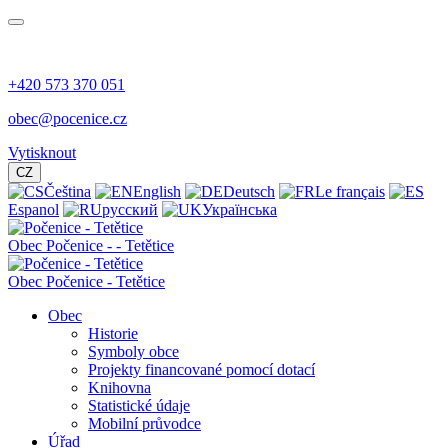
+420 573 370 051
obec@pocenice.cz
Vytisknout
CZ
Čeština
English
Deutsch
Le français
Espanol
русский
Українська
Obec
Počenice -
- Tetětice
Obec Počenice - Tetětice
Obec
Historie
Symboly obce
Projekty financované pomocí dotací
Knihovna
Statistické údaje
Mobilní průvodce
Úřad