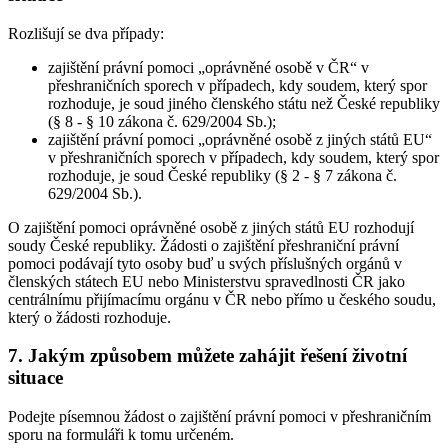
Rozlišují se dva případy:
zajištění právní pomoci „oprávněné osobě v ČR“ v
přeshraničních sporech v případech, kdy soudem, který spor
rozhoduje, je soud jiného členského státu než České republiky
(§ 8 - § 10 zákona č. 629/2004 Sb.);
zajištění právní pomoci „oprávněné osobě z jiných států EU“
v přeshraničních sporech v případech, kdy soudem, který spor
rozhoduje, je soud České republiky (§ 2 - § 7 zákona č.
629/2004 Sb.).
O zajištění pomoci oprávněné osobě z jiných států EU rozhodují
soudy České republiky. Žádosti o zajištění přeshraniční právní
pomoci podávají tyto osoby buď u svých příslušných orgánů v
členských státech EU nebo Ministerstvu spravedlnosti ČR jako
centrálnímu přijímacímu orgánu v ČR nebo přímo u českého soudu,
který o žádosti rozhoduje.
7. Jakým způsobem můžete zahájit řešení životní
situace
Podejte písemnou žádost o zajištění právní pomoci v přeshraničním
sporu na formuláři k tomu určeném.