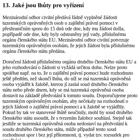
13. Jaké jsou lhůty pro vyřízení
Mezinárodní odbor civilní předává řádně vyplněné žádosti
tuzemských oprávněných osob o zajištění právní pomoci v
přeshraničním sporu do 15 dnů ode dne, kdy mu žádost došla,
popřípadě ode dne, kdy byly odstraněny její vady, příslušnému
orgánu členského státu EU. Mezinárodní odbor civilní potvrzuje
tuzemským oprávněným osobám, že jejich žádost byla příslušnému
orgánu členského státu předána.
Doručení žádosti příslušnému orgánu druhého členského státu EU a
jeho rozhodování o žádosti si vyžádá určitou dobu. Nelze proto
spoléhat např. na to, že o zajištění právní pomoci bude rozhodnuto
ještě předtím, než skončí lhůta, do níž se má tuzemská oprávněná
osoba vyjádřit k žalobě, kterou jí zaslal soud druhého členského
státu nebo přede dnem, kdy se má tuzemská oprávněná osoba
dostavit na základě předvolání k tomuto soudu. Doporučujeme proto
tuzemským oprávněným osobám, aby nečekaly na rozhodnutí o
jejich žádosti o zajištění právní pomoci a k žalobě se vyjádřily.
Pokud by tak ve stanovené lhůtě neučinily, mohl by soud druhého
členského státu usoudit, že s tvrzením žalobce souhlasí. Stejně tak
jestliže se tuzemská oprávněná osoba nedostaví na předvolání k
soudu druhého členského státu, může případně tento soud
rozhodnout spor i bez její přítomnosti, tj. vydat tzv. rozsudek pro