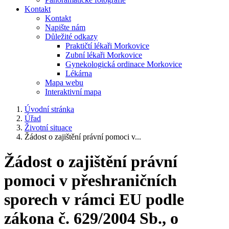
Kontakt
Kontakt
Napište nám
Důležité odkazy
Praktičtí lékaři Morkovice
Zubní lékaři Morkovice
Gynekologická ordinace Morkovice
Lékárna
Mapa webu
Interaktivní mapa
Úvodní stránka
Úřad
Životní situace
Žádost o zajištění právní pomoci v...
Žádost o zajištění právní
pomoci v přeshraničních
sporech v rámci EU podle
zákona č. 629/2004 Sb., o