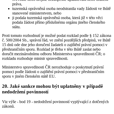
práva,
tuzemská oprávněná osoba neodstranila vady žádosti ve lhůtě
stanovené ministerstvem, nebo
ji podala tuzemská oprávněná osoba, která již v této věci
podala žádost přímo příslušnému orgánu jiného členského
státu.
Proti tomuto rozhodnutí je možné podat rozklad podle § 152 zákona
č. 500/2004 Sb., správní řád, ve znění pozdějších předpisů, ve lhůtě
15 dnů ode dne jeho doručení žadateli o zajištění právní pomoci v
přeshraničním sporu. Rozklad je třeba v této lhůtě zaslat nebo
doručit mezinárodnímu odboru Ministerstva spravedlnosti ČR; o
rozkladu rozhoduje ministr spravedlnosti.
Ministerstvo spravedlnosti ČR nerozhoduje o poskytnutí právní
pomoci podle žádosti o zajištění právní pomoci v přeshraničním
sporu v jiném členském státě EU.
20. Jaké sankce mohou být uplatněny v případě
nedodržení povinností
Viz výše - bod 19 - nedodržení povinností vyplývající z dotčených
zákonů.