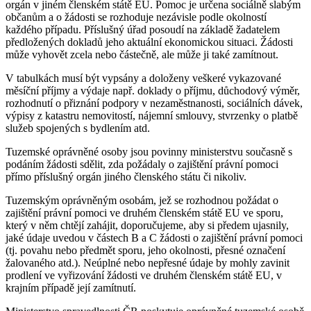
orgán v jiném členském státě EU. Pomoc je určena sociálně slabým
občanům a o žádosti se rozhoduje nezávisle podle okolností
každého případu. Příslušný úřad posoudí na základě žadatelem
předložených dokladů jeho aktuální ekonomickou situaci. Žádosti
může vyhovět zcela nebo částečně, ale může ji také zamítnout.
V tabulkách musí být vypsány a doloženy veškeré vykazované
měsíční příjmy a výdaje např. doklady o příjmu, důchodový výměr,
rozhodnutí o přiznání podpory v nezaměstnanosti, sociálních dávek,
výpisy z katastru nemovitostí, nájemní smlouvy, stvrzenky o platbě
služeb spojených s bydlením atd.
Tuzemské oprávněné osoby jsou povinny ministerstvu současně s
podáním žádosti sdělit, zda požádaly o zajištění právní pomoci
přímo příslušný orgán jiného členského státu či nikoliv.
Tuzemským oprávněným osobám, jež se rozhodnou požádat o
zajištění právní pomoci ve druhém členském státě EU ve sporu,
který v něm chtějí zahájit, doporučujeme, aby si předem ujasnily,
jaké údaje uvedou v částech B a C žádosti o zajištění právní pomoci
(tj. povahu nebo předmět sporu, jeho okolnosti, přesné označení
žalovaného atd.). Neúplné nebo nepřesné údaje by mohly zavinit
prodlení ve vyřizování žádosti ve druhém členském státě EU, v
krajním případě její zamítnutí.