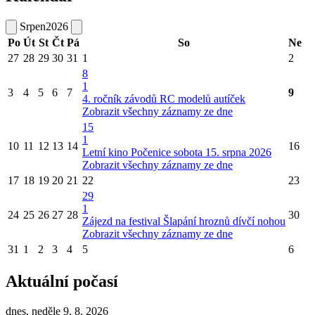
Srpen
2026
Po
Út
St
Čt
Pá
So
Ne
27
28
29
30
31
1
2
8
1
3
4
5
6
7
9
4. ročník závodů RC modelů autíček
Zobrazit všechny záznamy ze dne
15
1
10
11
12
13
14
16
Letní kino Počenice sobota 15. srpna 2026
Zobrazit všechny záznamy ze dne
17
18
19
20
21
22
23
29
1
24
25
26
27
28
30
Zájezd na festival Šlapání hroznů dívčí nohou
Zobrazit všechny záznamy ze dne
31
1
2
3
4
5
6
Aktuální počasí
dnes, neděle 9. 8. 2026