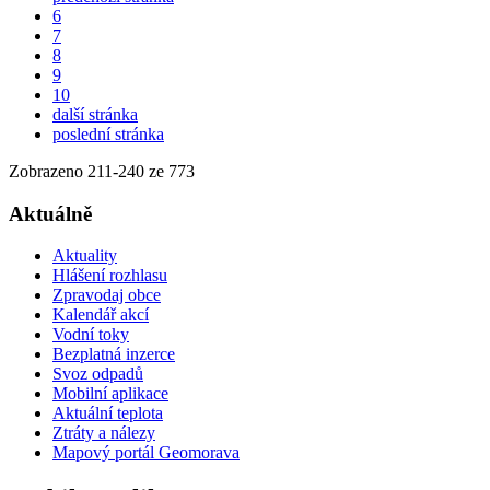
6
7
8
9
10
další stránka
poslední stránka
Zobrazeno
211
-
240
ze 773
Aktuálně
Aktuality
Hlášení rozhlasu
Zpravodaj obce
Kalendář akcí
Vodní toky
Bezplatná inzerce
Svoz odpadů
Mobilní aplikace
Aktuální teplota
Ztráty a nálezy
Mapový portál Geomorava