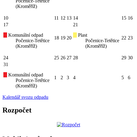
Počenice-Tetětice
(Kroměříž)
10
11
12
13
14
15
16
17
21
Komunální odpad
Plast
18
19
20
22
23
Počenice-Tetětice
Počenice-Tetětice
(Kroměříž)
(Kroměříž)
24
25
26
27
28
29
30
31
Komunální odpad
1
2
3
4
5
6
Počenice-Tetětice
(Kroměříž)
Kalendář svozu odpadu
Rozpočet