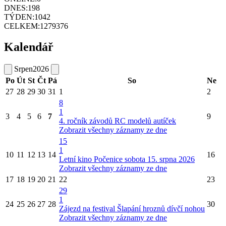
DNES:
198
TÝDEN:
1042
CELKEM:
1279376
Kalendář
Srpen
2026
Po
Út
St
Čt
Pá
So
Ne
27
28
29
30
31
1
2
8
1
3
4
5
6
7
9
4. ročník závodů RC modelů autíček
Zobrazit všechny záznamy ze dne
15
1
10
11
12
13
14
16
Letní kino Počenice sobota 15. srpna 2026
Zobrazit všechny záznamy ze dne
17
18
19
20
21
22
23
29
1
24
25
26
27
28
30
Zájezd na festival Šlapání hroznů dívčí nohou
Zobrazit všechny záznamy ze dne