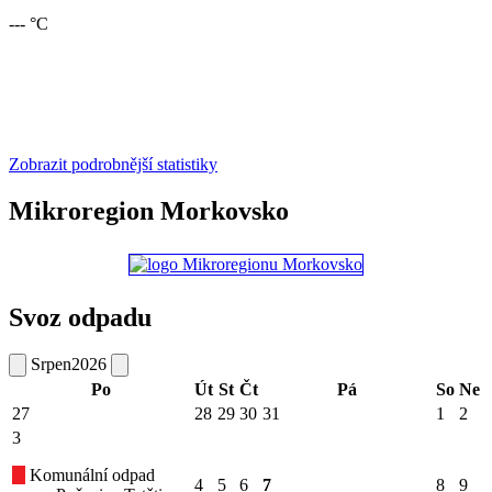
--- °C
Zobrazit podrobnější statistiky
Mikroregion Morkovsko
Svoz odpadu
Srpen
2026
Po
Út
St
Čt
Pá
So
Ne
27
28
29
30
31
1
2
3
Komunální odpad
4
5
6
7
8
9