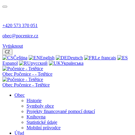
+420 573 370 051
obec@pocenice.cz
Vytisknout
CZ
Čeština
English
Deutsch
Le français
Espanol
русский
Українська
Obec
Počenice -
- Tetětice
Obec Počenice - Tetětice
Obec
Historie
Symboly obce
Projekty financované pomocí dotací
Knihovna
Statistické údaje
Mobilní průvodce
Úřad