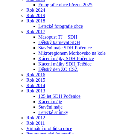
Fotografie obce březen 2025
Rok 2024
Rok 2019
Rok 2018
Letecké fotografie obce
Rok 2017
Masopust TJ + SDH
Dětský karneval SDH
Stavění máje SDH Počenice
Mikroregionem Morkovsko na kole
Kácení májky SDH Počenice
Kácení májky SDH Tetětice
Dětský den ZO ČSŽ
Rok 2016
Rok 2015
Rok 2014
Rok 2013
125 let SDH Počenice
Kácení máje
Stavění máje
Letecké snímky
Rok 2012
Rok 2011
Virtuální prohlídka obce
Panoramatické fotografie