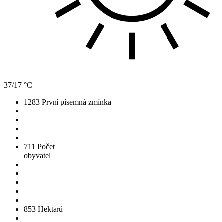
37/17 °C
1283
První písemná zmínka
711
Počet
obyvatel
853
Hektarů