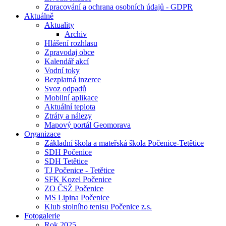
Zpracování a ochrana osobních údajů - GDPR
Aktuálně
Aktuality
Archiv
Hlášení rozhlasu
Zpravodaj obce
Kalendář akcí
Vodní toky
Bezplatná inzerce
Svoz odpadů
Mobilní aplikace
Aktuální teplota
Ztráty a nálezy
Mapový portál Geomorava
Organizace
Základní škola a mateřská škola Počenice-Tetětice
SDH Počenice
SDH Tetětice
TJ Počenice - Tetětice
SFK Kozel Počenice
ZO ČSŽ Počenice
MS Lipina Počenice
Klub stolního tenisu Počenice z.s.
Fotogalerie
Rok 2025