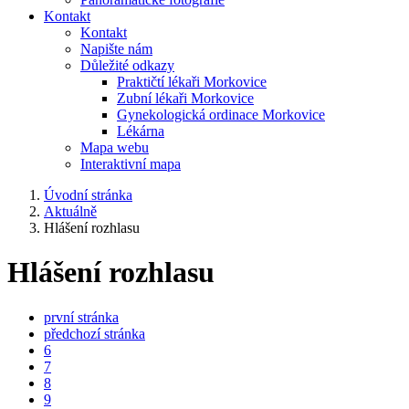
Kontakt
Kontakt
Napište nám
Důležité odkazy
Praktičtí lékaři Morkovice
Zubní lékaři Morkovice
Gynekologická ordinace Morkovice
Lékárna
Mapa webu
Interaktivní mapa
Úvodní stránka
Aktuálně
Hlášení rozhlasu
Hlášení rozhlasu
první stránka
předchozí stránka
6
7
8
9