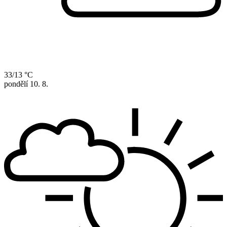
33/13 °C
pondělí
10. 8.