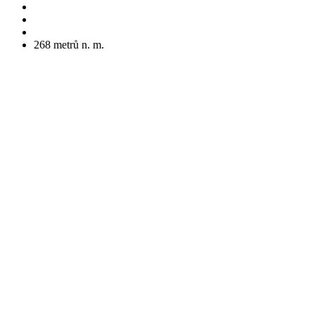
268
metrů n. m.