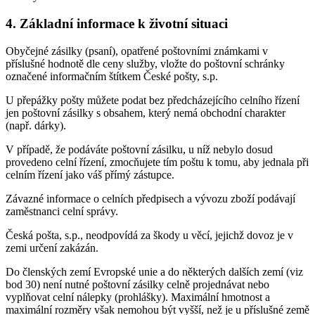
4. Základní informace k životní situaci
Obyčejné zásilky (psaní), opatřené poštovními známkami v
příslušné hodnotě dle ceny služby, vložte do poštovní schránky
označené informačním štítkem České pošty, s.p.
U přepážky pošty můžete podat bez předcházejícího celního řízení
jen poštovní zásilky s obsahem, který nemá obchodní charakter
(např. dárky).
V případě, že podáváte poštovní zásilku, u níž nebylo dosud
provedeno celní řízení, zmocňujete tím poštu k tomu, aby jednala při
celním řízení jako váš přímý zástupce.
Závazné informace o celních předpisech a vývozu zboží podávají
zaměstnanci celní správy.
Česká pošta, s.p., neodpovídá za škody u věcí, jejichž dovoz je v
zemi určení zakázán.
Do členských zemí Evropské unie a do některých dalších zemí (viz
bod 30) není nutné poštovní zásilky celně projednávat nebo
vyplňovat celní nálepky (prohlášky). Maximální hmotnost a
maximální rozměry však nemohou být vyšší, než je u příslušné země