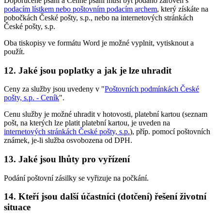
Doporučené psaní a Cenné psaní musí být podáno zároveň s
podacím lístkem nebo poštovním podacím archem
, který získáte na
pobočkách České pošty, s.p., nebo na internetových stránkách
České pošty, s.p.
Oba tiskopisy ve formátu Word je možné vyplnit, vytisknout a
použít.
12. Jaké jsou poplatky a jak je lze uhradit
Ceny za služby jsou uvedeny v "
Poštovních podmínkách České
pošty, s.p. - Ceník
".
Cenu služby je možné uhradit v hotovosti, platební kartou (seznam
pošt, na kterých lze platit platební kartou, je uveden na
internetových stránkách České pošty, s.p.
), příp. pomocí poštovních
známek, je-li služba osvobozena od DPH.
13. Jaké jsou lhůty pro vyřízení
Podání poštovní zásilky se vyřizuje na počkání.
14. Kteří jsou další účastníci (dotčení) řešení životní
situace