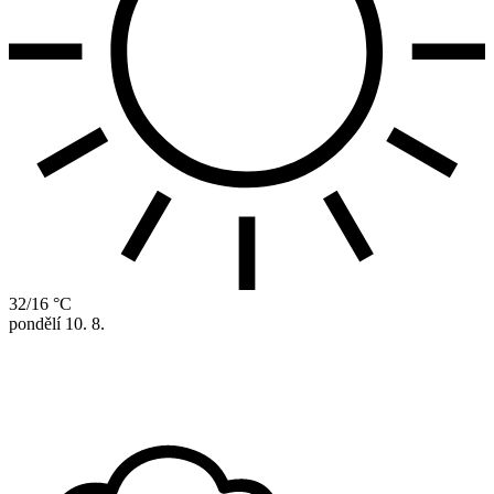
32/16 °C
pondělí
10. 8.