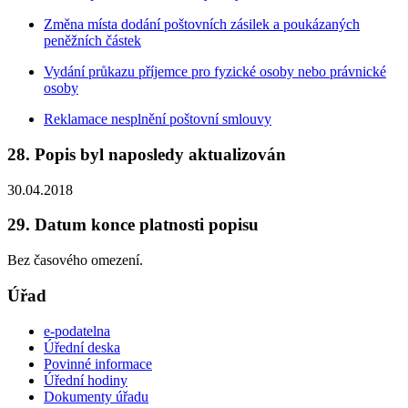
Změna místa dodání poštovních zásilek a poukázaných
peněžních částek
Vydání průkazu příjemce pro fyzické osoby nebo právnické
osoby
Reklamace nesplnění poštovní smlouvy
28. Popis byl naposledy aktualizován
30.04.2018
29. Datum konce platnosti popisu
Bez časového omezení.
Úřad
e-podatelna
Úřední deska
Povinné informace
Úřední hodiny
Dokumenty úřadu