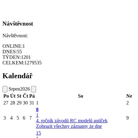
Návštěvnost
Návštěvnost:
ONLINE:
1
DNES:
55
TÝDEN:
1201
CELKEM:
1279535
Kalendář
Srpen
2026
Po
Út
St
Čt
Pá
So
Ne
27
28
29
30
31
1
2
8
1
3
4
5
6
7
9
4. ročník závodů RC modelů autíček
Zobrazit všechny záznamy ze dne
15