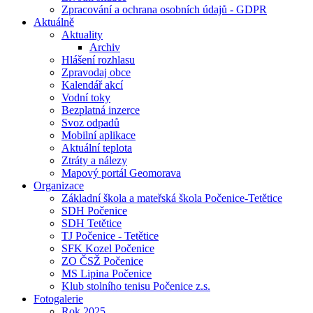
Zpracování a ochrana osobních údajů - GDPR
Aktuálně
Aktuality
Archiv
Hlášení rozhlasu
Zpravodaj obce
Kalendář akcí
Vodní toky
Bezplatná inzerce
Svoz odpadů
Mobilní aplikace
Aktuální teplota
Ztráty a nálezy
Mapový portál Geomorava
Organizace
Základní škola a mateřská škola Počenice-Tetětice
SDH Počenice
SDH Tetětice
TJ Počenice - Tetětice
SFK Kozel Počenice
ZO ČSŽ Počenice
MS Lipina Počenice
Klub stolního tenisu Počenice z.s.
Fotogalerie
Rok 2025