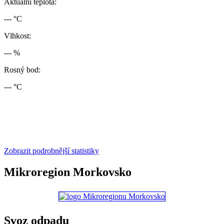
Aktuální teplota:
--- °C
Vlhkost:
--- %
Rosný bod:
--- °C
Zobrazit podrobnější statistiky
Mikroregion Morkovsko
Svoz odpadu