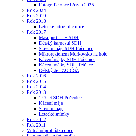
Fotografie obce březen 2025
Rok 2024
Rok 2019
Rok 2018
Letecké fotografie obce
Rok 2017
Masopust TJ + SDH
Dětský karneval SDH
Stavění máje SDH Počenice
Mikroregionem Morkovsko na kole
Kácení májky SDH Počenice
Kácení májky SDH Tetětice
Dětský den ZO ČSŽ
Rok 2016
Rok 2015
Rok 2014
Rok 2013
125 let SDH Počenice
Kácení máje
Stavění máje
Letecké snímky
Rok 2012
Rok 2011
Virtuální prohlídka obce
Panoramatické fotografie