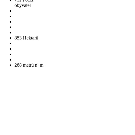
obyvatel
853
Hektarů
268
metrů n. m.