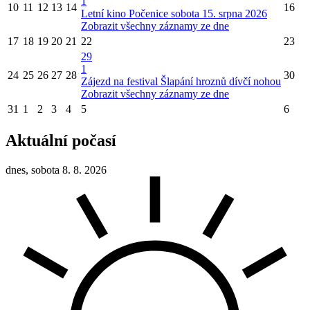
1
10
11
12
13
14
16
Letní kino Počenice sobota 15. srpna 2026
Zobrazit všechny záznamy ze dne
17
18
19
20
21
22
23
29
1
24
25
26
27
28
30
Zájezd na festival Šlapání hroznů dívčí nohou
Zobrazit všechny záznamy ze dne
31
1
2
3
4
5
6
Aktuální počasí
dnes, sobota 8. 8. 2026