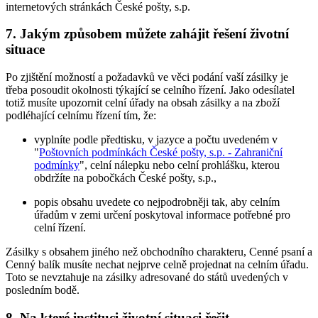
internetových stránkách České pošty, s.p.
7. Jakým způsobem můžete zahájit řešení životní
situace
Po zjištění možností a požadavků ve věci podání vaší zásilky je
třeba posoudit okolnosti týkající se celního řízení. Jako odesílatel
totiž musíte upozornit celní úřady na obsah zásilky a na zboží
podléhající celnímu řízení tím, že:
vyplníte podle předtisku, v jazyce a počtu uvedeném v
"
Poštovních podmínkách České pošty, s.p. - Zahraniční
podmínky
", celní nálepku nebo celní prohlášku, kterou
obdržíte na pobočkách České pošty, s.p.,
popis obsahu uvedete co nejpodrobněji tak, aby celním
úřadům v zemi určení poskytoval informace potřebné pro
celní řízení.
Zásilky s obsahem jiného než obchodního charakteru, Cenné psaní a
Cenný balík musíte nechat nejprve celně projednat na celním úřadu.
Toto se nevztahuje na zásilky adresované do států uvedených v
posledním bodě.
8. Na které instituci životní situaci řešit