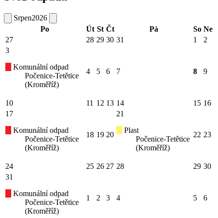
Srpen
2026
Po
Út
St
Čt
Pá
So
Ne
27
28
29
30
31
1
2
3
Komunální odpad
4
5
6
7
8
9
Počenice-Tetětice
(Kroměříž)
10
11
12
13
14
15
16
17
21
Komunální odpad
Plast
18
19
20
22
23
Počenice-Tetětice
Počenice-Tetětice
(Kroměříž)
(Kroměříž)
24
25
26
27
28
29
30
31
Komunální odpad
1
2
3
4
5
6
Počenice-Tetětice
(Kroměříž)