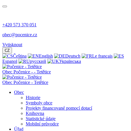
+420 573 370 051
obec@pocenice.cz
Vytisknout
CZ
Čeština
English
Deutsch
Le français
Espanol
русский
Українська
Obec
Počenice -
- Tetětice
Obec Počenice - Tetětice
Obec
Historie
Symboly obce
Projekty financované pomocí dotací
Knihovna
Statistické údaje
Mobilní průvodce
Úřad