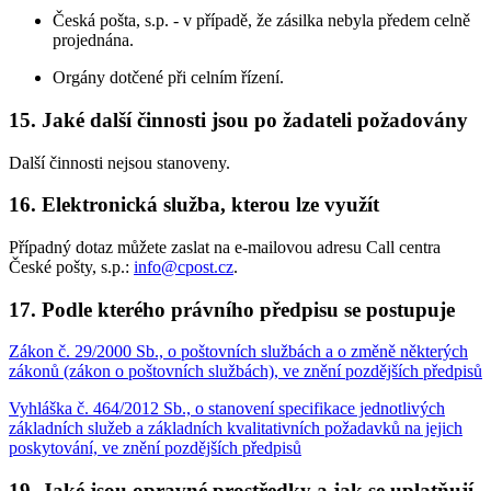
Česká pošta, s.p. - v případě, že zásilka nebyla předem celně
projednána.
Orgány dotčené při celním řízení.
15. Jaké další činnosti jsou po žadateli požadovány
Další činnosti nejsou stanoveny.
16. Elektronická služba, kterou lze využít
Případný dotaz můžete zaslat na e-mailovou adresu Call centra
České pošty, s.p.:
info@cpost.cz
.
17. Podle kterého právního předpisu se postupuje
Zákon č. 29/2000 Sb., o poštovních službách a o změně některých
zákonů (zákon o poštovních službách), ve znění pozdějších předpisů
Vyhláška č. 464/2012 Sb., o stanovení specifikace jednotlivých
základních služeb a základních kvalitativních požadavků na jejich
poskytování, ve znění pozdějších předpisů
19. Jaké jsou opravné prostředky a jak se uplatňují