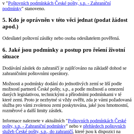
v "
Poštovních podmínkách České pošty, s.p. - Zahraniční
podmínky
" stanoveno.
5. Kdo je oprávněn v této věci jednat (podat žádost
apod.)
Odesílatel poštovní zásilky nebo osoba odesílatelem pověřená.
6. Jaké jsou podmínky a postup pro řešení životní
situace
Dodávání zásilek do zahraničí je zajišťováno na základě dohod se
zahraničními poštovními operátory.
Možnosti a podmínky dodání do jednotlivých zemí se liší podle
možností partnerů České pošty, s.p., a podle možností a omezení
daných legislativou, technickými a přírodními podmínkami v té
které zemi. Proto je nezbytné si vždy ověřit, zda je vámi požadovaná
služba pro vámi zvolenou zemi poskytována, jaké jsou hmotnostní,
rozměrové a další limity zásilek.
Informace naleznete v aktuálních "
Poštovních podmínkách České
pošty, s.p. - Zahraniční podmínky
" nebo v
přehledech poštovních
služeb České pošty, s.p., do zahraničí
, které jsou k dispozici na